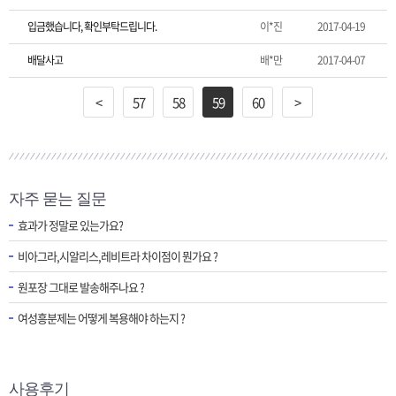
입금했습니다, 확인부탁드립니다.
이*진
2017-04-19
배달사고
배*만
2017-04-07
<
57
58
59
60
>
자주 묻는 질문
효과가 정말로 있는가요?
비아그라,시알리스,레비트라 차이점이 뭔가요 ?
원포장 그대로 발송해주나요 ?
여성흥분제는 어떻게 복용해야 하는지 ?
사용후기