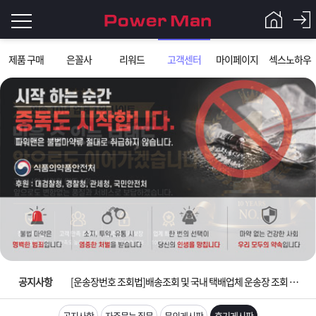
로
제품 구매
은꼴사
리워드
고객센터
마이페이지
섹스노하우
그
로
그
인
인
회
이
원
가
필
입
Q&A
요
파
입금확인이 안되는 상황을 대비해 꼭 입금후 고객센터 연락바랍니다.
합
워
제
[2026구정 연휴]설 연휴 배송 및 휴무 안내
니
맨
품
은
다.
공지사항
[운송장번호 조회법]배송조회 및 국내 택배업체 운송장 조회 하는법
[ios앱 오픈]아이폰 고객 앱설치 가능합니다.
공지사항
자주묻는 질문
문의게시판
후기게시판