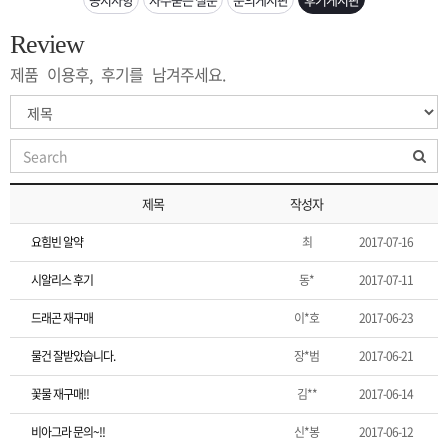
은?
구
꼴
섹
Review
[무인택배함 이용 안내] 집 밖에 주소로 택배 받기
매
사
스
고
제품 이용후, 후기를 남겨주세요.
입금확인이 안되는 상황을 대비해 꼭 입금후 고객센터 연락바랍니다.
노
객
마
[2026구정 연휴]설 연휴 배송 및 휴무 안내
하
센
이
주
제목
작성자
우
터
페
문
요힘빈 알약
최
2017-07-16
이
조
시알리스 후기
동*
2017-07-11
드래곤 재구매
이*호
2017-06-23
지
회
물건 잘받았습니다.
장*범
2017-06-21
꽃물 재구매!!
김**
2017-06-14
비아그라 문의~!!
신*봉
2017-06-12