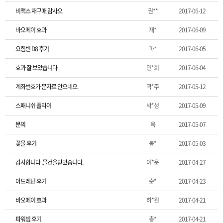
비맥스 재구매 감사요
권**
2017-06-12
바오메이 효과
재*
2017-06-09
요힘빈 D8 후기
파*
2017-06-05
효과 잘 보았습니다
민*희
2017-06-04
계좌번호가 문자로 안오네요.
곽*주
2017-05-12
스패니쉬 플라이
박*성
2017-05-09
문의
욱
2017-05-07
꽃물 후기
봉*
2017-05-03
감사합니다 .물건을받았습니다.
이*운
2017-04-27
아드레닌 후기
순*
2017-04-23
바오메이 효과
하*원
2017-04-21
파워빔 후기
총*
2017-04-21