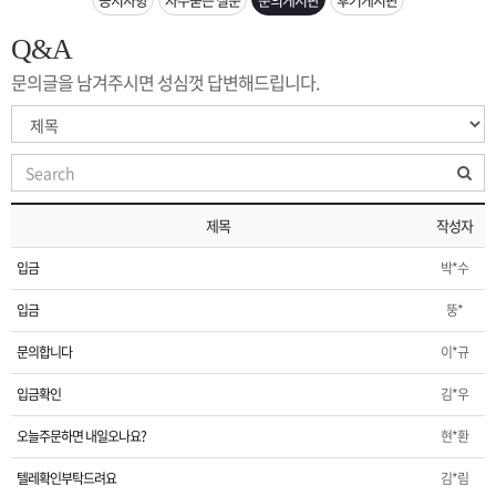
은?
구
꼴
섹
Q&A
[무인택배함 이용 안내] 집 밖에 주소로 택배 받기
매
사
스
고
문의글을 남겨주시면 성심껏 답변해드립니다.
입금확인이 안되는 상황을 대비해 꼭 입금후 고객센터 연락바랍니다.
노
객
마
[2026구정 연휴]설 연휴 배송 및 휴무 안내
하
센
이
주
제목
작성자
우
터
페
문
입금
박*수
이
조
입금
뚱*
문의합니다
이*규
지
회
입금확인
김*우
오늘주문하면 내일오나요?
현*환
텔레확인부탁드려요
김*림