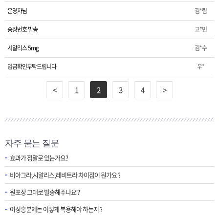
운영자님
김*림
송장번호 발송
고*민
시알리스 5mg
김*수
입금확인부탁드립니다
우*
<
1
2
3
4
>
자주 묻는 질문
효과가 정말로 있는가요?
비아그라,시알리스,레비트라 차이점이 뭔가요 ?
원포장 그대로 발송해주나요 ?
여성흥분제는 어떻게 복용해야 하는지 ?