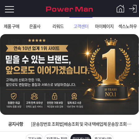
로
제품 구매
은꼴사
리워드
고객센터
마이페이지
섹스노하우
그
로
그
인
인
회
이
원
가
필
입
Q&A
요
파
입금확인이 안되는 상황을 대비해 꼭 입금후 고객센터 연락바랍니다.
합
워
제
[2026구정 연휴]설 연휴 배송 및 휴무 안내
니
맨
품
은
다.
공지사항
[운송장번호 조회법]배송조회 및 국내 택배업체 운송장 조회 하는법
[ios앱 오픈]아이폰 고객 앱설치 가능합니다.
공지사항
자주묻는 질문
문의게시판
후기게시판