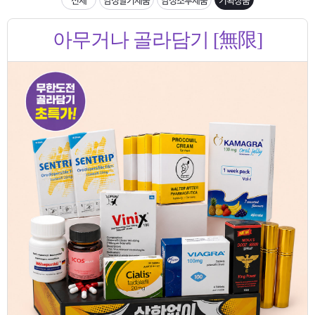
은?
구
꼴
섹
[무인택배함 이용 안내] 집 밖에 주소로 택배 받기
아무거나 골라담기 [無限]
매
사
스
고
입금확인이 안되는 상황을 대비해 꼭 입금후 고객센터 연락바랍니다.
노
객
마
[2026구정 연휴]설 연휴 배송 및 휴무 안내
하
센
이
주
우
터
페
문
이
조
지
회