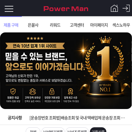
로
제품 구매
은꼴사
리워드
고객센터
마이페이지
섹스노하우
그
로
그
인
인
회
이
원
가
필
입
Q&A
요
파
입금확인이 안되는 상황을 대비해 꼭 입금후 고객센터 연락바랍니다.
합
워
제
[2026구정 연휴]설 연휴 배송 및 휴무 안내
니
맨
품
은
다.
공지사항
[운송장번호 조회법]배송조회 및 국내 택배업체 운송장 조회 하는법
[ios앱 오픈]아이폰 고객 앱설치 가능합니다.
전체
남성발기제품
남성조루제품
기획상품