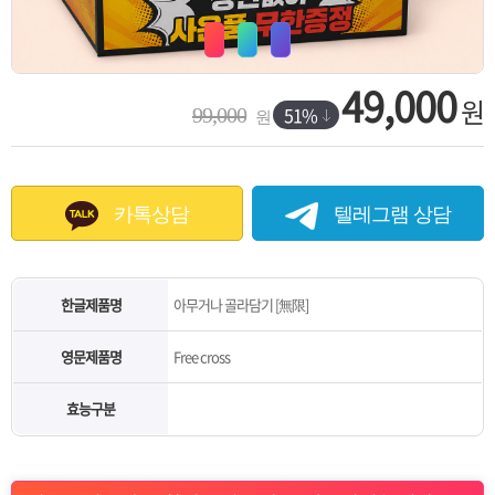
49,000
원
51%
99,000
원
카톡상담
텔레그램 상담
한글제품명
아무거나 골라담기 [無限]
영문제품명
Free cross
효능구분