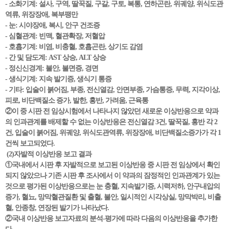
- 소화기계: 설사, 구역, 딸꾹질, 구갈, 구토, 복통, 연하곤란, 위궤양, 위식도관
역류, 위장장애, 복부팽만
- 눈: 시야장애, 복시, 안구 건조증
- 심혈관계: 빈맥, 혈관확장, 저혈압
- 호흡기계: 비염, 비충혈, 호흡곤란, 상기도 감염
- 간 및 담도계: AST 상승, ALT 상승
- 정신신경계: 불안, 불면증, 경면
- 생식기계: 지속 발기증, 생식기 통증
- 기타: 입술이 붉어짐, 부종, 전신열감, 안면부종, 가슴통증, 무력, 지각이상,
피로, 비단백질소 증가, 발한, 홍반, 가려움, 근육통
②이 중 시판 전 임상시험에서 나타나지 않았던 새로운 이상반응으로 약과
의 인과관계를 배제할 수 없는 이상반응은 전신열감 3건, 딸꾹질, 홍반 각 2
건, 입술이 붉어짐, 위궤양, 위식도관역류, 위장장애, 비단백질소증가가 각 1
건씩 보고되었다.
(2)자발적 이상반응 보고 결과
①국내에서 시판 후 자발적으로 보고된 이상반응 중 시판 전 임상에서 확인
되지 않았으나 기존 시판 후 조사에서 이 약과의 잠정적인 인과관계가 있는
것으로 평가된 이상반응으로는 눈 충혈, 지속발기증, 시력저하, 안구내압의
증가, 혈뇨, 망막혈관질환 및 출혈, 불안, 일시적인 시각상실, 망막박리, 비출
혈, 안종창, 연장된 발기가 나타났다.
②국내 이상반응 보고자료의 분석-평가에 따라 다음의 이상반응을 추가한