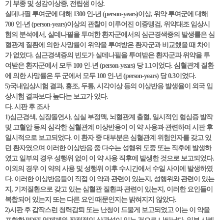
기 부종 및 성감이상증, 전립샘 이상.
실데나필 투여군에 대해 1300 인-년 (person-years)이상, 위약 투여군에 대해
700 인-년 (person-years)이상의 관찰이 이루어진 이중맹검, 위약대조 임상시
험의 분석에서, 실데나필을 투여한 환자군에서의 심근경색증의 발생률은 심
혈관계 질환에 의한 사망률이 위약을 투여받은 환자군과 비교했을 때 차이
가 없었다. 심근경색증의 빈도가 실데나필을 투여받은 환자군과 위약을 투
여받은 환자군에서 모두 100 인-년 (person-years) 당 1.1이었다. 심혈관계 질환
에 의한 사망률은 두 군에서 모두 100 인-년 (person-years) 당 0.3이었다.
5)국내임상시험 결과, 홍조, 두통, 시각이상 등의 이상반응 발생율이 외국 임
상시험 결과보다 높다는 보고가 있다.
다. 시판 후 조사
1)심근경색, 심장돌연사, 심실 부정맥, 뇌혈관계 출혈, 일시적인 협심증 발작
및 고혈압 등의 심각한 심혈관계 이상반응이 이 약 사용과 관련하여 시판 후
일시적으로 보고되었다. 이 환자 중 대부분은 심혈관계 위험인자를 갖고 있
던 환자였으며 이러한 이상반응 중 다수는 성행위 도중 또는 직후에 발생하
였고 일부의 경우 성행위 없이 이 약 사용 직후에 발생한 것으로 보고되었다.
이외의 경우 이 약의 사용 및 성행위 이후 수시간에서 수일 사이에 발생하였
다. 이러한 이상반응들이 직접 이 약과 관련이 있는지, 성행위와 관련이 있는
지, 기저질환으로 갖고 있는 심혈관 질환과 관련이 있는지, 이러한 요인들이
복합되어 있는지 또는 다른 요인 때문인지는 밝혀지지 않았다.
2)시판 후 갑작스런 청력감퇴 또는 난청이 드물게 보고되었고 이는 이 약을