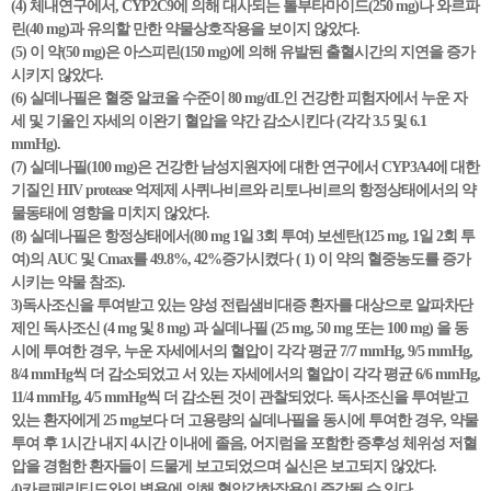
(4) 체내연구에서, CYP2C9에 의해 대사되는 톨부타마이드(250 mg)나 와르파
린(40 mg)과 유의할 만한 약물상호작용을 보이지 않았다.
(5) 이 약(50 mg)은 아스피린(150 mg)에 의해 유발된 출혈시간의 지연을 증가
시키지 않았다.
(6) 실데나필은 혈중 알코올 수준이 80 mg/dL인 건강한 피험자에서 누운 자
세 및 기울인 자세의 이완기 혈압을 약간 감소시킨다 (각각 3.5 및 6.1
mmHg).
(7) 실데나필(100 mg)은 건강한 남성지원자에 대한 연구에서 CYP3A4에 대한
기질인 HIV protease 억제제 사퀴나비르와 리토나비르의 항정상태에서의 약
물동태에 영향을 미치지 않았다.
(8) 실데나필은 항정상태에서(80 mg 1일 3회 투여) 보센탄(125 mg, 1일 2회 투
여)의 AUC 및 Cmax를 49.8%, 42%증가시켰다 ( 1) 이 약의 혈중농도를 증가
시키는 약물 참조).
3)독사조신을 투여받고 있는 양성 전립샘비대증 환자를 대상으로 알파차단
제인 독사조신 (4 mg 및 8 mg) 과 실데나필 (25 mg, 50 mg 또는 100 mg) 을 동
시에 투여한 경우, 누운 자세에서의 혈압이 각각 평균 7/7 mmHg, 9/5 mmHg,
8/4 mmHg씩 더 감소되었고 서 있는 자세에서의 혈압이 각각 평균 6/6 mmHg,
11/4 mmHg, 4/5 mmHg씩 더 감소된 것이 관찰되었다. 독사조신을 투여받고
있는 환자에게 25 mg보다 더 고용량의 실데나필을 동시에 투여한 경우, 약물
투여 후 1시간 내지 4시간 이내에 졸음, 어지럼을 포함한 증후성 체위성 저혈
압을 경험한 환자들이 드물게 보고되었으며 실신은 보고되지 않았다.
4)카르페리티드와의 병용에 의해 혈압강하작용이 증강될 수 있다.