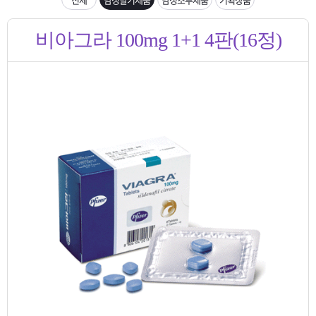
은?
구
꼴
섹
입금확인이 안되는 상황을 대비해 꼭 입금후 고객센터 연락바랍니다.
비아그라 100mg 1+1 4판(16정)
매
사
스
고
[2026구정 연휴]설 연휴 배송 및 휴무 안내
노
객
마
하
센
이
주
우
터
페
문
이
조
지
회