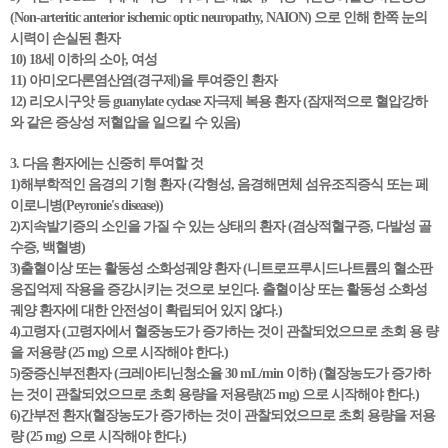
(Non-arteritic anterior ischemic optic neuropathy, NAION) 으로 인해 한쪽 눈의
시력이 손실된 환자
10) 18세 이하의 소아, 여성
11) 아미오다론염산염(경구제)을 투여중인 환자
12) 리오시구앗 등 guanylate cyclase 자극제 복용 환자 (잠재적으로 혈압강하
와 같은 증상성 저혈압을 일으킬 수 있음)
3. 다음 환자에는 신중히 투여할 것
1)해부학적인 음경의 기형 환자 (각형성, 음경해면체 섬유조직증식 또는 페
이로니병(Peyronie's disease))
2)지속발기증의 소인을 가질 수 있는 상태의 환자 (겸상적혈구증, 다발성 골
수증, 백혈병)
3)출혈이상 또는 활동성 소화성궤양 환자 (니트로프루시드나트륨의 혈소판
응집억제 작용을 증강시키는 것으로 보인다. 출혈이상 또는 활동성 소화성
궤양 환자에 대한 안전성이 확립되어 있지 않다.)
4)고령자 (고령자에서 혈중농도가 증가하는 것이 관찰되었으므로 초회 용 량
을 저용량 (25 mg) 으로 시작해야 한다.)
5)중증신부전환자 (크레아티닌청소율 30 mL/min 이하) (혈장농도가 증가하
는 것이 관찰되었으므로 초회 용량을 저용량(25 mg) 으로 시작해야 한다.)
6)간부전 환자(혈장농도가 증가하는 것이 관찰되었으므로 초회 용량을 저용
량 (25 mg) 으로 시작해야 한다.)