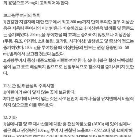
회 용량으로 25 mg이 고려되어야 한다.
10.과량투여시의 처치
1)건강한 지원자에 대한 연구에서 최고 800 mg까지 단회 투여한 경우 이상반
응은 저용량 투여시의 이상반응과 비슷하였으나 이상반응 발생률 및 중증도
는 증가되었다. 200 mg을 투여했을 때 효과는 증가하지 않았으나 이상반응
(두통, 홍조, 어지럼, 소화불량, 코막힘, 시각이상) 발생빈도 및 증상의 정도는
증가하였다. 100 mg을 투여했을 때 이상반응의 빈도는 권장 용량인 25 - 50
mg 범위에서 보고된 것보다 높았다.
2)과량투여시 통상 대증요법을 시행하여야 한다. 실데나필은 혈장 단백결합
율이 높고 요로 배설되지 않으므로 신장투석으로 청소치를 증가시키지 못한
다.
11.보관 및 취급상의 주의사항
1)어린이의 손이 닿지 않는 곳에 보관한다.
2)다른 용기에 바꾸어 넣는 것은 사고원인이 되거나 품질 유지면에서 바람직
하지 않으므로 이를 주의한다.
12. 기타
1)실데나필 및 주 대사산물에 대한 총 전신약물노출 (AUCs) 에 있어 실데나
필은 최고 권장량인 100 mg 투여 시 관찰된 노출보다 각각 29배 및 42배에 해
당하는 용량으로 랫드의 수컷 및 암컷에게 24개월 동안 투여했을 때 발암성