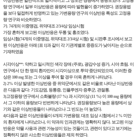
이상반응은 일반적으로 일시적이고 그 정도는 경증에서 중등도였다. 고정용
량 연구에서 일부 이상반응은 용량에 따라 발현율이 증가하였다. 권장용법
을 보다 밀접하게 반영하고 있는 가변용량 연구의 이상반응 특성도 고정용
량 연구와 비슷하였다.
가. 74개의 이중맹검, 위약대조 2/3/4상 임상시험
가장 흔하게 보고된 이상반응은 두통 및 홍조였다.
임상시험(74개의 이중맹검, 위약대조 2/3/4상 시험) 및 시판후 조사에서 보고
된 이상반응은 아래 [표 1]과 같이 각 기관계별로 중증도가 낮아지는 순으로
기재하였음
시각이상**: 약하고 일시적인 색각 장애 (주로), 광감수성 증가, 시야 흐림. 이
연구에서 단 한 명의 환자만이 시각이상으로 투약 중단되었으며, 이러한 증
상은 100 mg 또는 그 이상을 투여 할 경우 더욱 흔하게 나타났다.
2) 2% 이상 발생한 이상반응 중 위약군에서도 같은 비율로 나타난 이상반응
은 다음과 같다: 기도감염, 등통증, 인플루엔자 증후군, 관절통.
3)고정용량 연구에서 소화불량 (17 %) 과 시각이상 (11 %) 이 100 mg 용량에
서 그 이하의 용량보다 빈번하게 나타났다. 권장용량보다 높은 용량에서 상
기와 같은 이상반응들이 나타났으나 그 빈도는 더 높았다.
4)다음과 같은 이상반응들이 6개의 가변용량, 대조 임상 시험에서 2 % 미만
의 환자에게 나타났으나, 이 약과의 인과관계는 명확하지 않다. 보고된 이상
반응은 약물 사용과 관련 가능성이 있는 것들이고, 관련이 있다고 보기에는
정확하지 않은 사소한 이상반응들은 제외 하였다.