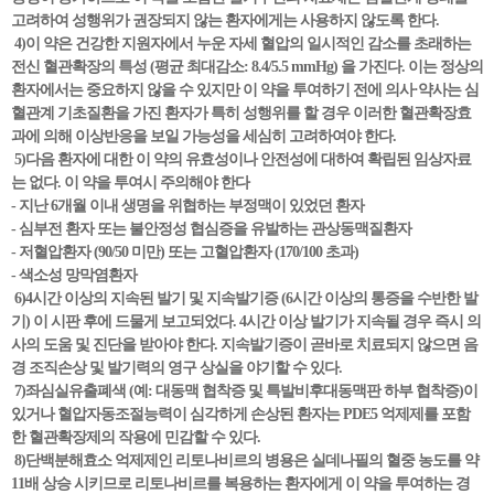
고려하여 성행위가 권장되지 않는 환자에게는 사용하지 않도록 한다.
4)이 약은 건강한 지원자에서 누운 자세 혈압의 일시적인 감소를 초래하는
전신 혈관확장의 특성 (평균 최대감소: 8.4/5.5 mmHg) 을 가진다. 이는 정상의
환자에서는 중요하지 않을 수 있지만 이 약을 투여하기 전에 의사·약사는 심
혈관계 기초질환을 가진 환자가 특히 성행위를 할 경우 이러한 혈관확장효
과에 의해 이상반응을 보일 가능성을 세심히 고려하여야 한다.
5)다음 환자에 대한 이 약의 유효성이나 안전성에 대하여 확립된 임상자료
는 없다. 이 약을 투여시 주의해야 한다
- 지난 6개월 이내 생명을 위협하는 부정맥이 있었던 환자
- 심부전 환자 또는 불안정성 협심증을 유발하는 관상동맥질환자
- 저혈압환자 (90/50 미만) 또는 고혈압환자 (170/100 초과)
- 색소성 망막염환자
6)4시간 이상의 지속된 발기 및 지속발기증 (6시간 이상의 통증을 수반한 발
기) 이 시판 후에 드물게 보고되었다. 4시간 이상 발기가 지속될 경우 즉시 의
사의 도움 및 진단을 받아야 한다. 지속발기증이 곧바로 치료되지 않으면 음
경 조직손상 및 발기력의 영구 상실을 야기할 수 있다.
7)좌심실유출폐색 (예: 대동맥 협착증 및 특발비후대동맥판 하부 협착증)이
있거나 혈압자동조절능력이 심각하게 손상된 환자는 PDE5 억제제를 포함
한 혈관확장제의 작용에 민감할 수 있다.
8)단백분해효소 억제제인 리토나비르의 병용은 실데나필의 혈중 농도를 약
11배 상승 시키므로 리토나비르를 복용하는 환자에게 이 약을 투여하는 경