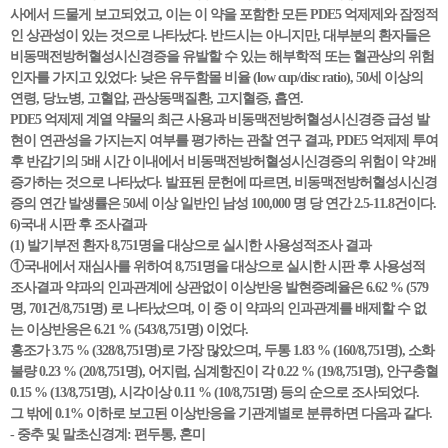
사에서 드물게 보고되었고, 이는 이 약을 포함한 모든 PDE5 억제제와 잠정적
인 상관성이 있는 것으로 나타났다. 반드시는 아니지만, 대부분의 환자들은
비동맥전방허혈성시신경증을 유발할 수 있는 해부학적 또는 혈관상의 위험
인자를 가지고 있었다: 낮은 유두함몰 비율 (low cup/disc ratio), 50세 이상의
연령, 당뇨병, 고혈압, 관상동맥질환, 고지혈증, 흡연.
PDE5 억제제 계열 약물의 최근 사용과 비동맥전방허혈성시신경증 급성 발
현이 연관성을 가지는지 여부를 평가하는 관찰 연구 결과, PDE5 억제제 투여
후 반감기의 5배 시간 이내에서 비동맥전방허혈성시신경증의 위험이 약 2배
증가하는 것으로 나타났다. 발표된 문헌에 따르면, 비동맥전방허혈성시신경
증의 연간 발생률은 50세 이상 일반인 남성 100,000 명 당 연간 2.5-11.8건이다.
6)국내 시판 후 조사결과
(1) 발기부전 환자 8,751명을 대상으로 실시한 사용성적조사 결과
①국내에서 재심사를 위하여 8,751명을 대상으로 실시한 시판 후 사용성적
조사결과 약과의 인과관계에 상관없이 이상반응 발현증례율은 6.62 % (579
명, 701건/8,751명) 로 나타났으며, 이 중 이 약과의 인과관계를 배제할 수 없
는 이상반응은 6.21 % (543/8,751명) 이었다.
홍조가 3.75 % (328/8,751명)로 가장 많았으며, 두통 1.83 % (160/8,751명), 소화
불량 0.23 % (20/8,751명), 어지럼, 심계항진이 각 0.22 % (19/8,751명), 안구충혈
0.15 % (13/8,751명), 시각이상 0.11 % (10/8,751명) 등의 순으로 조사되었다.
그 밖에 0.1% 이하로 보고된 이상반응을 기관계별로 분류하면 다음과 같다.
- 중추 및 말초신경계: 편두통, 혼미