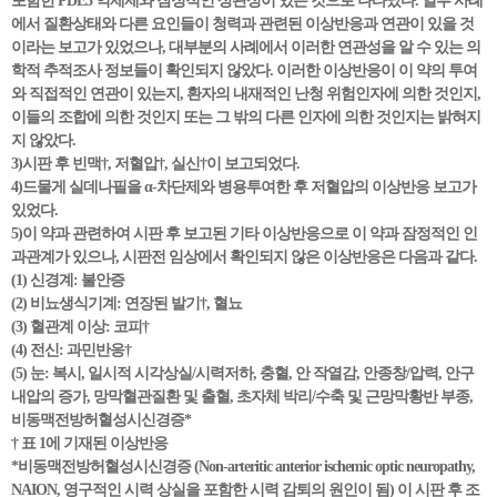
포함한 PDE5 억제제와 잠정적인 상관성이 있는 것으로 나타났다. 일부 사례
에서 질환상태와 다른 요인들이 청력과 관련된 이상반응과 연관이 있을 것
이라는 보고가 있었으나, 대부분의 사례에서 이러한 연관성을 알 수 있는 의
학적 추적조사 정보들이 확인되지 않았다. 이러한 이상반응이 이 약의 투여
와 직접적인 연관이 있는지, 환자의 내재적인 난청 위험인자에 의한 것인지,
이들의 조합에 의한 것인지 또는 그 밖의 다른 인자에 의한 것인지는 밝혀지
지 않았다.
3)시판 후 빈맥†, 저혈압†, 실신†이 보고되었다.
4)드물게 실데나필을 α-차단제와 병용투여한 후 저혈압의 이상반응 보고가
있었다.
5)이 약과 관련하여 시판 후 보고된 기타 이상반응으로 이 약과 잠정적인 인
과관계가 있으나, 시판전 임상에서 확인되지 않은 이상반응은 다음과 같다.
(1) 신경계: 불안증
(2) 비뇨생식기계: 연장된 발기†, 혈뇨
(3) 혈관계 이상: 코피†
(4) 전신: 과민반응†
(5) 눈: 복시, 일시적 시각상실/시력저하, 충혈, 안 작열감, 안종창/압력, 안구
내압의 증가, 망막혈관질환 및 출혈, 초자체 박리/수축 및 근망막황반 부종,
비동맥전방허혈성시신경증*
† 표 1에 기재된 이상반응
*비동맥전방허혈성시신경증 (Non-arteritic anterior ischemic optic neuropathy,
NAION, 영구적인 시력 상실을 포함한 시력 감퇴의 원인이 됨) 이 시판 후 조