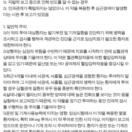
1): 자발적 보고 등으로 인해 빈도를 알 수 없는 경우
2): 인과관계가 확립되지는 않았으나, 이 약을 복용한 후 심근경색이 발생했
다는 시판 후 보고가 있었음
5. 일반적 주의
1)이 약의 투여 대상환자는 발기부전 및 기저질환을 진단하기 위해 병력을
조사하고 검사를 행하여 객관적인 진단을 근거로 임상치료가 필요한 환자로
제한하여야 한다.
2)성행위는 심장의 위험을 수반하기 때문에 치료를 시작하기 전에 심혈관계
상태에 주의를 기울여야 한다. 이 약은 혈관확장작용에 의한 혈압강하작용
을 갖고 있기 때문에 질산염 또는 NO 공여제의 혈압강하작용을 증강시킬 수
있다.
3)최근 6개월 이내에 뇌경색, 뇌출혈, 심근경색을 경험한 환자는 투여하지 말
아야 하며 그 이전에 뇌경색, 뇌출혈, 심근경색의 병력이 있는 환자에게 투여
할 경우 심혈관계 질환의 유무 등을 충분히 확인하여야 한다.
4)실데나필이 멜라닌이 풍부한 망막에 대해 높은 친화도를 보이는 것이 동물
실험에서 보고되었기 때문에, 이 약물을 장기간 투여하는 동안 안과적 검사
를 수행하는 등 주의를 기울여야 한다.
5)운전 및 기계사용능력에 미치는 영향: 임상시험에서 이 약을 복용한 몇몇
환자에서, 특히 100 mg 투여시 이 약 투여로 인한 시각 이상, 어지럼이 보고되
었으므로 운전이나 기계 조작 시 주의하여야 한다. 환자가 운전 또는 기계조
작을 하기 전에 환자들은 자신이 이 약에 어떻게 반응하는지 잘 알아야 하며,