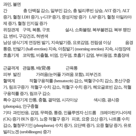
과민, 불면
간 총 단백질 감소, 알부민 감소, 총 빌리루빈 상승, AST 증가, ALT
증가, 혈청 LDH 증가, γ-GTP 증가, 중성지방 증가 LAP 증가, 혈청 아밀라아
제 증가, 혈청 인지질 증가
위장관계 구역, 복통, 구토 설사, 소화불량, 복부불편감, 복부 팽만
감, 변비, 구강건조, 혀변색
남성 생식기계 연장된 발기, 지속발기증, 요로감염, 전립샘 이상 음경
통증, 반발기 (half-erection) 지속, 아침발기 (morning erection) 지속, 사정장애
호흡기계 코막힘, 비출혈, 비염, 인두염, 호흡기 감염, 부비동염, 호흡장애
근골격계 관절통, 배(背)통 근육통
피부 발진 가려움(눈꺼풀 가려움 포함), 피부건조
혈액계 적혈구용적률 (hematocrit) 감소, 백혈구수치 감소, 호산구증
가, 림프구증가 적혈구 수치 감소, 적혈구 수치 증가, 헤모글로빈 감소, 적혈
구용적률 증가, 림프구 감소
특수 감각기계 안통, 충혈, 결막염, 시각이상 색시증, 광시증
(photopsia), 안구충혈
기타 과민반응, 감염, 무력증, 통증, 인플루엔자 신드롬 크레아틴키나아제
(CK) 증가 BUN 증가, 뇨중 적혈구 증가 피로, 요중 요산 증가, 나트륨 수치
감소, 혈청무기인 (phosphorus) 수치 증가, 요단백 증가, 요중 혈당 증가, 유로
빌리노겐 (urobilinogen) 증가