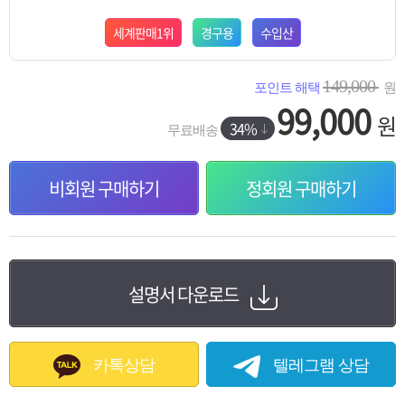
세계판매1위
경구용
수입산
149,000
포인트 해택
원
99,000
원
34%
무료배송
비회원 구매하기
정회원 구매하기
설명서 다운로드
카톡상담
텔레그램 상담