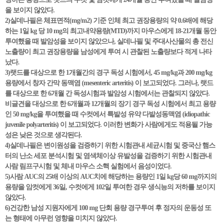
을 보이지 않았다.
2)실데나필은 체표면적(mg/m2) 기준 인체 최고 권장용량의 약 0.6배에 해당
하는 1일 kg 당 10 mg의 최고내약용량(MTD)까지 마우스에게 18-21개월 동안
투여했을 때 발암성을 보이지 않았으나, 실데나필 및 주대사산물의 총 전신
노출량이 최고 권장용량을 남성에게 투여 시 관찰된 노출량보다 적게 나타
났다.
3)랫드를 대상으로 한 1개월간의 경구 독성 시험에서, 45 mg/kg과 200 mg/kg
용량에서 창자 간막 동맥염 (mesenteric arteritis) 이 보고되었다. 그러나, 랫드
를 대상으로 한 6개월 간 독성시험과 발암성 시험에서는 관찰되지 않았다.
비글견을 대상으로 한 6개월과 12개월의 장기 경구 독성 시험에서 최고 용량
인 50 mg/kg을 투여했을 때 수컷에서 특발성 유약 다발성동맥염 (idiopathic
juvenile polyarteritis) 이 보고되었다. 이러한 변화가 사람에게도 적용될 가능
성은 낮은 것으로 생각된다.
4)실데나필은 변이원성을 검증하기 위한 시험관내 세균시험 및 중국산 햄스
터의 난소 세포 분석시험 및 염색체이상 유발성을 검증하기 위한 시험관내
사람 림프구시험 및 체내 마우스 소핵 실험에서 음성이었다.
5)사람 AUC의 25배 이상의 AUC치에 해당하는 용량인 1일 kg당 60 mg까지의
용량을 암컷에게 36일, 수컷에게 102일 투여한 경우 생식능의 저하를 보이지
않았다.
6)건강한 남성 지원자에게 100 mg 단회 용량 경구투여 후 정자의 운동성 또
는 형태에 아무런 영향을 미치지 않았다.