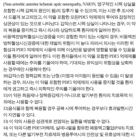
(Non-arteritic anterior ischemic optic neuropathy, NAION, 영구적인 시력 상실을
포함한 시력 감퇴의 원인이 됨)의 징후가 될 수 있으며, 이는 시판 후 조사에
서 드물게 보고되었고, 이 약을 포함한 모든PDE5 억제제의 투여와 잠정적인
상관성이 있는 것으로 나타났다. 갑작스런 시력 상실이 나타나는 경우, 이 약
의 복용을 중지하고 즉시 의사와 상담하도록 환자에게 알려야 한다.
비동맥전방허혈성시신경증을 이미 경험한 적이 있는 사람의 경우, 비동맥전
방허혈성시신경증에 대한 재발의 위험이 더 높다. 따라서 의사는 이러한 위
험성과 PDE5 억제제의 사용에 의해 이상반응 발생에 영향을 받을 수 있음을
이들 환자에게 알려야 한다. 이런 환자들에서 이 약을 포함한 PDE5 억제제를
사용할 때에는 주의를 기울여야 하며, 기대되는 유익성이 위험성을 상회하
는 경우에만 사용해야 한다.
10)갑작스런 청력감퇴 또는 난청 (이명과 어지럼이 동반될 수 있음) 이 발생
하는 경우, 의사는 이 약을 포함한 PDE5 억제제의 사용을 중지할 것을 환자
에게 권고하고 즉시 의학적인 주의를 기울여야 한다.
11)이 약은 최음제나 정력증강제가 아니므로 발기부전 환자의 치료목적 이
외에는 사용할 수 없다.
12)음식물과 함께 복용할 경우 공복 시에 투여하는 경우보다 효과발현시간
이 지연될 수 있다.
13) 이 약의 사용은 성관계로 전염되는 질환을 예방할 수 없다.
14) 이 약과 다른 PDE5저해제, 실데나필을 함유한 폐동맥고혈압(PAH) 치료
제, 또는 다른 발기부전 치료제와 병용투여시의 안전성 및 유효성에 대한 시