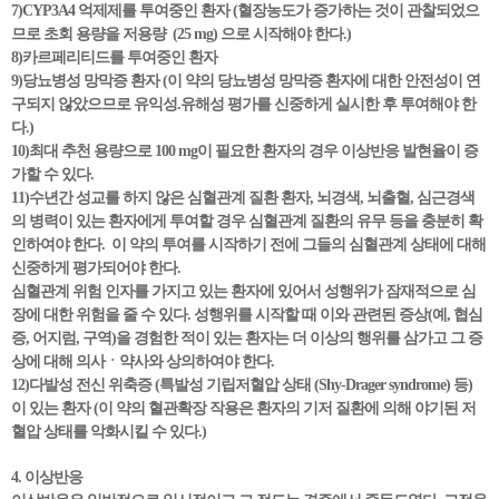
7)CYP3A4 억제제를 투여중인 환자 (혈장농도가 증가하는 것이 관찰되었으
므로 초회 용량을 저용량 (25 mg) 으로 시작해야 한다.)
8)카르페리티드를 투여중인 환자
9)당뇨병성 망막증 환자 (이 약의 당뇨병성 망막증 환자에 대한 안전성이 연
구되지 않았으므로 유익성.유해성 평가를 신중하게 실시한 후 투여해야 한
다.)
10)최대 추천 용량으로 100 mg이 필요한 환자의 경우 이상반응 발현율이 증
가할 수 있다.
11)수년간 성교를 하지 않은 심혈관계 질환 환자, 뇌경색, 뇌출혈, 심근경색
의 병력이 있는 환자에게 투여할 경우 심혈관계 질환의 유무 등을 충분히 확
인하여야 한다. 이 약의 투여를 시작하기 전에 그들의 심혈관계 상태에 대해
신중하게 평가되어야 한다.
심혈관계 위험 인자를 가지고 있는 환자에 있어서 성행위가 잠재적으로 심
장에 대한 위험을 줄 수 있다. 성행위를 시작할 때 이와 관련된 증상(예, 협심
증, 어지럼, 구역)을 경험한 적이 있는 환자는 더 이상의 행위를 삼가고 그 증
상에 대해 의사ㆍ약사와 상의하여야 한다.
12)다발성 전신 위축증 (특발성 기립저혈압 상태 (Shy-Drager syndrome) 등)
이 있는 환자 (이 약의 혈관확장 작용은 환자의 기저 질환에 의해 야기된 저
혈압 상태를 악화시킬 수 있다.)
4. 이상반응