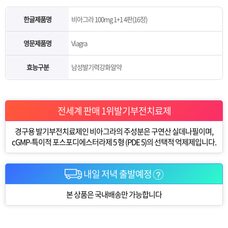
한글제품명
비아그라 100mg 1+1 4판(16정)
영문제품명
Viagra
효능구분
남성발기력강화알약
전세계 판매 1위발기부전치료제
경구용 발기부전치료제인 비아그라의 주성분은 구연산 실데나필이며,
cGMP-특이적 포스포디에스터라제 5 형 (PDE 5)의 선택적 억제제입니다.
내일 저녁 출발예정
본 상품은 국내배송만 가능합니다