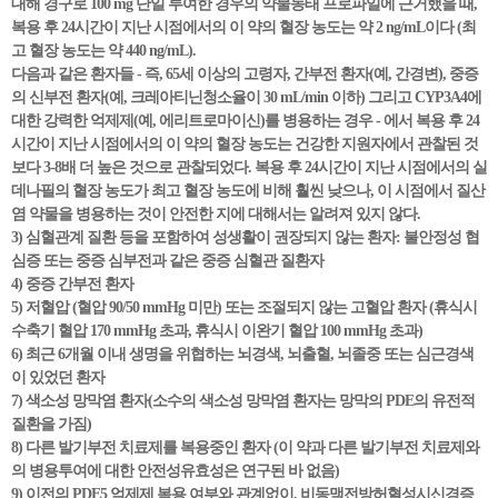
대해 경구로 100 mg 단일 투여한 경우의 약물동태 프로파일에 근거했을 때,
복용 후 24시간이 지난 시점에서의 이 약의 혈장 농도는 약 2 ng/mL이다 (최
고 혈장 농도는 약 440 ng/mL).
다음과 같은 환자들 - 즉, 65세 이상의 고령자, 간부전 환자(예, 간경변), 중증
의 신부전 환자(예, 크레아티닌청소율이 30 mL/min 이하) 그리고 CYP3A4에
대한 강력한 억제제(예, 에리트로마이신)를 병용하는 경우 - 에서 복용 후 24
시간이 지난 시점에서의 이 약의 혈장 농도는 건강한 지원자에서 관찰된 것
보다 3-8배 더 높은 것으로 관찰되었다. 복용 후 24시간이 지난 시점에서의 실
데나필의 혈장 농도가 최고 혈장 농도에 비해 훨씬 낮으나, 이 시점에서 질산
염 약물을 병용하는 것이 안전한 지에 대해서는 알려져 있지 않다.
3) 심혈관계 질환 등을 포함하여 성생활이 권장되지 않는 환자: 불안정성 협
심증 또는 중증 심부전과 같은 중증 심혈관 질환자
4) 중증 간부전 환자
5) 저혈압 (혈압 90/50 mmHg 미만) 또는 조절되지 않는 고혈압 환자 (휴식시
수축기 혈압 170 mmHg 초과, 휴식시 이완기 혈압 100 mmHg 초과)
6) 최근 6개월 이내 생명을 위협하는 뇌경색, 뇌출혈, 뇌졸중 또는 심근경색
이 있었던 환자
7) 색소성 망막염 환자(소수의 색소성 망막염 환자는 망막의 PDE의 유전적
질환을 가짐)
8) 다른 발기부전 치료제를 복용중인 환자 (이 약과 다른 발기부전 치료제와
의 병용투여에 대한 안전성유효성은 연구된 바 없음)
9) 이전의 PDE5 억제제 복용 여부와 관계없이, 비동맥전방허혈성시신경증