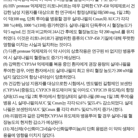
(6) HIV protease 억제제인 리토나비르는 매우 강력한 CYP-450 억제제로서 건
강한 남성 지원자를 대상으로 한 연구에서 항정상태일 때(500 mg, 1일 2회)
이 약(100 mg, 단회 투여)을 병용할 경우 실데나필의 Cmax와 AUC가 각각
300 %(4배), 1000 %(11배) 증가하였다. 실데나필의 단독투여 시 혈장농도가
약 5 ng/mL인 것과 비교하여 24시간 후에도 혈장농도는 약 200 ng/mL를 유지
하였다. 이것은 리토나비르가 광범위한 종류의 CYP-450 기질에 대해 뚜렷한
영향을 미치는 사실과 일치하는 것이다.
(7) 다른 protease 억제제와 이 약 사이의 상호작용은 연구된 바 없지만 병용투
여 시 실데나필의 혈중농도 증가가 예상된다.
(8) 강력한 CYP3A4 억제제를 복용 중인 환자에게 권장 용량의 실데나필을
투여한 경우, 어떤 환자에서도 실데나필의 최고 유리 혈장 농도가 200 nM을
넘지 않았으며 항상 내약성이 양호하였다.
(9) 건강한 남성 지원자를 대상으로한 시험에서, 엔도텔린 길항제인 보센탄
(CYP3A4 [중등도], CYP2C9 유도제이며 및 아마도 CYP2C19 유도제)의 항정
상태(125 mg 1일 2회 투여)에서 항정상태의 실데나필 (80 mg 1일 3회 투여)을
병용 시, 실데나필의AUC 및 Cmax는 각각 62.6% 및55.4% 감소되었다. 실데
나필은 보센탄의AUC 및Cmax 를 각각 49.8% 및42%까지 증가시켰다.
(10) 리팜핀과 같은 강력한CYP3A4 유도제와 병용투여 할 경우 실데나필 혈
장농도의 현저한 감소가 예상된다.
(11) 제산제(수산화마그네슘/수산화알루미늄)의 단회 용법은 이 약의 생체이
용율에 영향을 미치지 않았다.