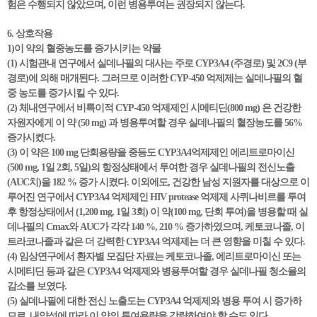
험은 수행되지 않았으며, 이런 병용투여는 권장되지 않는다.
6. 상호작용
1)이 약의 혈중농도를 증가시키는 약물
(1) 시험관내 연구에서 실데나필의 대사는 주로 CYP3A4 (주경로) 및 2C9 (부
경로)에 의해 매개된다. 그러므로 이러한 CYP-450 억제제는 실데나필의 혈
중 농도를 증가시킬 수 있다.
(2) 체내연구에서 비특이적 CYP-450 억제제인 시메티딘(800 mg) 은 건강한
자원자에게 이 약 (50 mg) 과 병용투여할 경우 실데나필의 혈장농도를 56%
증가시켰다.
(3) 이 약은 100 mg 단회용량을 중등도 CYP3A4억제제인 에리트로마이신
(500 mg, 1일 2회, 5일)의 항정상태에서 투여한 경우 실데나필의 전신노출
(AUC치)을 182 % 증가 시켰다. 이외에도, 건강한 남성 지원자를 대상으로 이
루어진 연구에서 CYP3A4 억제제인 HIV protease 억제제 사퀴나비르를 투여
후 항정상태에서 (1,200 mg, 1일 3회) 이 약(100 mg, 단회 투여)을 병용할 때 실
데나필의 Cmax와 AUC가 각각 140 %, 210 % 증가하였으며, 케토코나졸, 이
트라코나졸과 같은 더 강력한 CYP3A4 억제제는 더 큰 영향을 미칠 수 있다.
(4) 임상연구에서 환자별 모집단 자료는 케토코나졸, 에리트로마이신 또는
시메티딘 등과 같은 CYP3A4 억제제와 병용투여할 경우 실데나필 청소율의
감소를 보였다.
(5) 실데나필에 대한 전신 노출도는 CYP3A4 억제제와 병용 투여 시 증가하
므로, 내약성에 따라 이 약의 투여용량을 감량하여야 할 수도 있다.