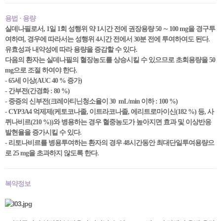
용법 · 용량
실데나필로서, 1일 1회 성행위 약 1시간 전에 권장용량 50 ∼ 100 mg을 경구투
여하며, 경우에 따라서는 성행위 4시간 전에서 30분 전에 투여하여도 된다.
유효성과 내약성에 따라 용량을 증감할 수 있다.
다음의 환자는 실데나필의 혈장농도를 상승시킬 수 있으므로 초회용량을 50
mg으로 조절 하여야 한다.
- 65세 이상(AUC 40 % 증가)
- 간부전(간경화 : 80 %)
- 중증의 신부전(크레아티닌청소율이 30 mL/min 이하 : 100 %)
- CYP3A4 억제제(케토코나졸, 이트라코나졸, 에리트로마이신(182 %) 등, 사
퀴나비르(210 %))와 병용하는 경우 혈중농도가 높아지면 효과 및 이상반응
발현율을 증가시킬 수 있다.
- 리토나비르를 병용투여하는 환자의 경우 48시간동안 최대단일투여용량으
로 25 mg을 초과하지 않도록 한다.
복약정보