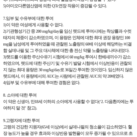
5)아미오다론염산염에 의한 QTc연장 작용이 증강될 수 있다.
7.임부 및 수유부에 대한 투여
1)이 약은 여성에게 사용할 수 없다.
2)기관형성기간 중 200 mg/kg/day을 임신 랫드에 투여시에는 착상률과 수컷
태자의 체중이 감소하였으며, 이 용량은 인체에 대한 최대 권장 용량인 100
mg을 남성에게 투여하였을 때 관찰된 노출량의 60배 이상에 해당하는 비결
합 실데나필 및 그 주요 대사체에 대한 총 전신 약물 노출량을 나타내었다.
3)랫드를 이용한 주산수유기 시험에서 60 mg/kg 투여시 한배새끼수가 감소
하였으며, 랫드에 대한 주산기 및 수유기 발달 시험에서 이상반응이 관찰되
지 않는 최대 용량은 30 mg/kg/day로 36일간 투여한 것이었다. 임신하지 않은
랫드에서, 이 용량에서의 AUC는 사람에서 관찰된 AUC의 약 20배였다.
4)임부 및 수유부에 대해 투여한 경험은 없다.
8. 소아에 대한 투여
이 약은 신생아, 만18세 이하의 소아에게 사용할 수 없다(‘2. 다음환자에는 투
여하지 말 것’ 참고).
9.고령자에 대한 투여
고령의 건강한 지원자(65세 이상)에서 실데나필의 청소율이 감소하였다. 혈
장 농도가 높을 경우 효과와 이상반응 발현율이 모두 증가될 수 있으므로 초