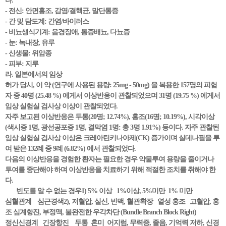
다.
- 전신: 안면홍조, 감염/결핵균, 말단통증
- 간 및 담도계: 간염/바이러스
- 비뇨생식기계: 음경장애, 통증배뇨, 다뇨증
- 눈: 녹내장, 유루
- 신생물: 위암종
- 피부: 지루
라. 일본에서의 임상
허가 당시, 이 약 (연구에 사용된 용량: 25mg - 50mg) 을 복용한 157명의 피험
자 중 40명 (25.48 %) 에게서 이상반응이 관찰되었으며 31명 (19.75 %) 에게서
임상 실험실 검사상 이상이 관찰되었다.
자주 보고된 이상반응은 두통(20명; 12.74%), 홍조(16명; 10.19%), 시각이상
(색시증 1명, 광선공포증 1명, 결막염 1명: 총 3명 1.91%) 등이다. 자주 관찰된
임상 실험실 검사상 이상은 크레아틴키나아제(CK) 증가이며 실데나필을 투
여 받은 132례 중 9례 (6.82%) 에서 관찰되었다.
다음의 이상반응을 경험한 환자는 필요한 경우 약물투여 용량을 줄이거나
투여를 중단해야 하며 이상반응을 치료하기 위해 적절한 조치를 취해야 한
다.
빈도를 알 수 없는 경우1) 5% 이상 1%이상, 5%미만 1% 미만
심혈관계 심근경색2), 저혈압, 실신, 빈맥, 혈관확장 열성 홍조 고혈압, 홍
조 심계항진, 부정맥, 불완전한 우각차단 (Bundle Branch Block Right)
정신신경계 긴장항진 두통 혼미 어지럼, 무력증, 졸음, 기억력 저하, 신경