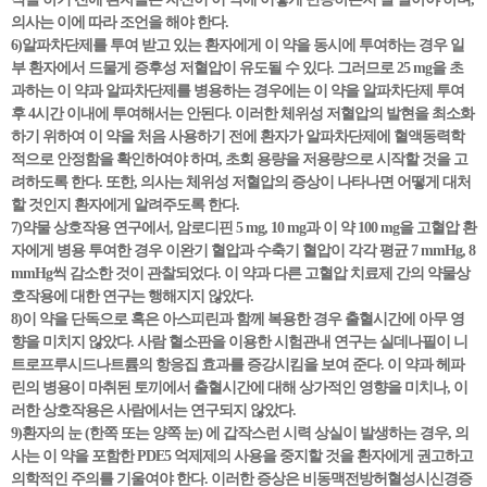
의사는 이에 따라 조언을 해야 한다.
6)알파차단제를 투여 받고 있는 환자에게 이 약을 동시에 투여하는 경우 일
부 환자에서 드물게 증후성 저혈압이 유도될 수 있다. 그러므로 25 mg을 초
과하는 이 약과 알파차단제를 병용하는 경우에는 이 약을 알파차단제 투여
후 4시간 이내에 투여해서는 안된다. 이러한 체위성 저혈압의 발현을 최소화
하기 위하여 이 약을 처음 사용하기 전에 환자가 알파차단제에 혈액동력학
적으로 안정함을 확인하여야 하며, 초회 용량을 저용량으로 시작할 것을 고
려하도록 한다. 또한, 의사는 체위성 저혈압의 증상이 나타나면 어떻게 대처
할 것인지 환자에게 알려주도록 한다.
7)약물 상호작용 연구에서, 암로디핀 5 mg, 10 mg과 이 약 100 mg을 고혈압 환
자에게 병용 투여한 경우 이완기 혈압과 수축기 혈압이 각각 평균 7 mmHg, 8
mmHg씩 감소한 것이 관찰되었다. 이 약과 다른 고혈압 치료제 간의 약물상
호작용에 대한 연구는 행해지지 않았다.
8)이 약을 단독으로 혹은 아스피린과 함께 복용한 경우 출혈시간에 아무 영
향을 미치지 않았다. 사람 혈소판을 이용한 시험관내 연구는 실데나필이 니
트로프루시드나트륨의 항응집 효과를 증강시킴을 보여 준다. 이 약과 헤파
린의 병용이 마취된 토끼에서 출혈시간에 대해 상가적인 영향을 미치나, 이
러한 상호작용은 사람에서는 연구되지 않았다.
9)환자의 눈 (한쪽 또는 양쪽 눈) 에 갑작스런 시력 상실이 발생하는 경우, 의
사는 이 약을 포함한 PDE5 억제제의 사용을 중지할 것을 환자에게 권고하고
의학적인 주의를 기울여야 한다. 이러한 증상은 비동맥전방허혈성시신경증