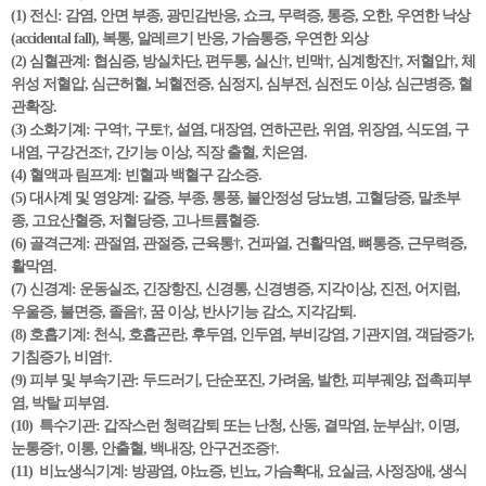
(1) 전신: 감염, 안면 부종, 광민감반응, 쇼크, 무력증, 통증, 오한, 우연한 낙상
(accidental fall), 복통, 알레르기 반응, 가슴통증, 우연한 외상
(2) 심혈관계: 협심증, 방실차단, 편두통, 실신†, 빈맥†, 심계항진†, 저혈압†, 체
위성 저혈압, 심근허혈, 뇌혈전증, 심정지, 심부전, 심전도 이상, 심근병증, 혈
관확장.
(3) 소화기계: 구역†, 구토†, 설염, 대장염, 연하곤란, 위염, 위장염, 식도염, 구
내염, 구강건조†, 간기능 이상, 직장 출혈, 치은염.
(4) 혈액과 림프계: 빈혈과 백혈구 감소증.
(5) 대사계 및 영양계: 갈증, 부종, 통풍, 불안정성 당뇨병, 고혈당증, 말초부
종, 고요산혈증, 저혈당증, 고나트륨혈증.
(6) 골격근계: 관절염, 관절증, 근육통†, 건파열, 건활막염, 뼈통증, 근무력증,
활막염.
(7) 신경계: 운동실조, 긴장항진, 신경통, 신경병증, 지각이상, 진전, 어지럼,
우울증, 불면증, 졸음†, 꿈 이상, 반사기능 감소, 지각감퇴.
(8) 호흡기계: 천식, 호흡곤란, 후두염, 인두염, 부비강염, 기관지염, 객담증가,
기침증가, 비염†.
(9) 피부 및 부속기관: 두드러기, 단순포진, 가려움, 발한, 피부궤양, 접촉피부
염, 박탈 피부염.
(10) 특수기관: 갑작스런 청력감퇴 또는 난청, 산동, 결막염, 눈부심†, 이명,
눈통증†, 이통, 안출혈, 백내장, 안구건조증†.
(11) 비뇨생식기계: 방광염, 야뇨증, 빈뇨, 가슴확대, 요실금, 사정장애, 생식