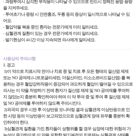
- 과량투여시 심각한 부작용이 나타날 수 있으므로 반드시 정해진 용법·용량
을 지켜주세요.
- 투여초기나 증량 시 안면홍조, 두통 등의 증상이 일시적으로 나타날 수 있
어요.
- 혈압약을 복용 중인 환자는 전문가에게 미리 알리세요.
- 심혈관계 질환이 있는 경우 전문가에게 미리 알리세요.
- 발기현상이 4시간 이상 지속되면 의사에게 알리세요.
사용상의 주의사항
1. 경고
1)이 약으로 치료시작 전이나 치료 중 및 치료 후 모든 형태의 질산염 제제
또는 NO 공여제 (니트로글리세린, 아질산아민, 이소소르비드질산염) 를 복
용하는 경우 혈압강하작용이 증강되어 과도하게 혈압이 떨어질 수 있으므로
의사는 이 약을 처방하기 전에 환자가 질산염 제제 및 NO 공여제를 투여하
지 않았는지 충분히 확인하여야 하며 이 약 투여 중 및 투여 후 질산염 제제
및 NO 공여제를 투여하지 않도록 주의시킨다.
2)외국의 경우 시판 후 이상반응 모니터링 결과 심혈관계 이상반응으로 인
한 사망 등의 이상반응이 보고되었으므로 심혈관계 장애 유무를 충분히 확
인하여야 한다.
3)심혈관계 질환을 가진 환자들이 성행위를 할 경우 심장에 대한 위험의 가
능성이 증가하므로 이 약을 포함한 발기부전의 치료제는 심혈관계 상태를