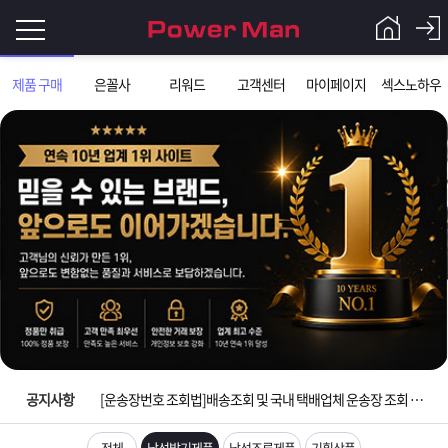
로
제품 구매
은꼴사
리워드
고객센터
마이페이지
섹스노하우
그
로
그
인
인
회
이
원
가
필
입
Q&A
입금확인이 안되는 상황을 대비해 꼭 입금후 고객센터 연락바랍니다.
요
파
[2026구정 연휴]설 연휴 배송 및 휴무 안내
합
워
제
[운송장번호 조회법]배송조회 및 국내 택배업체 운송장 조회 하는법
니
맨
품
은
다.
공지사항
[ios앱 오픈]아이폰 고객 앱설치 가능합니다.
[무인택배함 이용 안내] 집 밖에 주소로 택배 받기
전체
남성발기제품
남성조루제품
기획상품