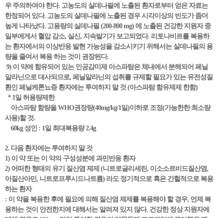
우 주의하여야 한다. 고농도의 실데나필에 노출된 환자로부터 얻은 자료는
한정되어 있다. 고농도의 실데나필에 노출된 경우 시각이상의 빈도가 좀더
높게 나타났다. 고용량의 실데나필 (200-800 mg) 에 노출된 건강한 지원자 중
일부에게서 혈압 감소, 실신, 지속발기가 보고되었다. 리토나비르를 복용하
는 환자에서의 이상반응 발현 가능성을 감소시키기 위해서는 실데나필의 용
량을 줄여서 복용 하는 것이 권장된다.
9) 이 약에 함유되어 있는 인공감미제 아스파탐은 체내에서 분해되어 페닐
알라닌으로 대사되므로, 페닐알라닌의 섭취를 규제할 필요가 있는 유전성질
환인 페닐케톤뇨증 환자에는 투여하지 말 것 (아스파탐 함유제제 한함)
* 1일 허용량제한
아스파탐 함량을 WHO권장량(40mg/kg/1일)이하로 조정(가능한한 최소량
사용)할 것.
60kg 성인 : 1일 최대복용량 2.4g
2. 다음 환자에는 투여하지 말 것
1) 이 약 또는 이 약의 구성성분에 과민반응 환자
2) 어떠한 형태의 유기 질산염 제제 (니트로글리세린, 이소소르비드질산염,
아질산아민, 니트로프루시드나트륨) 라도 정기적으로 혹은 간헐적으로 복용
하는 환자
: 이 약을 복용한 후에 필요에 의해 질산염 제제를 복용해야 할 경우, 언제 복
용하는 것이 안전한지에 대해서는 알려져 있지 않다. 건강한 정상 지원자에