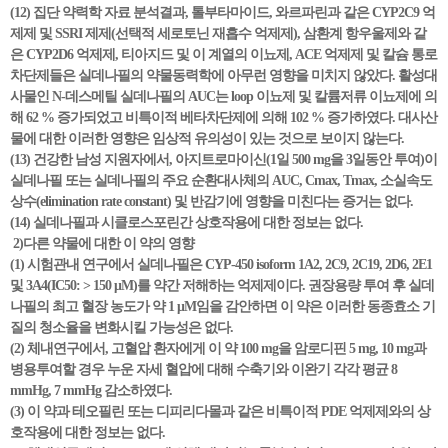
(12) 집단 약력학 자료 분석결과, 톨부타마이드, 와르파린과 같은 CYP2C9 억
제제 및 SSRI 제제(선택적 세로토닌 재흡수 억제제), 삼환계 항우울제와 같
은 CYP2D6 억제제, 티아지드 및 이 계열의 이뇨제, ACE 억제제 및 칼슘 통로
차단제들은 실데나필의 약물동력학에 아무런 영향을 미치지 않았다. 활성대
사물인 N-데스메틸 실데나필의 AUC는 loop 이뇨제 및 칼륨저류 이뇨제에 의
해 62 % 증가되었고 비특이적 베타차단제에 의해 102 % 증가하였다. 대사산
물에 대한 이러한 영향은 임상적 유의성이 있는 것으로 보이지 않는다.
(13) 건강한 남성 지원자에서, 아지트로마이신(1일 500 mg을 3일동안 투여)이
실데나필 또는 실데나필의 주요 순환대사체의 AUC, Cmax, Tmax, 소실속도
상수(elimination rate constant) 및 반감기에 영향을 미친다는 증거는 없다.
(14) 실데나필과 시클로스포린간 상호작용에 대한 정보는 없다.
2)다른 약물에 대한 이 약의 영향
(1) 시험관내 연구에서 실데나필은 CYP-450 isoform 1A2, 2C9, 2C19, 2D6, 2E1
및 3A4(IC50: > 150 μM)를 약간 저해하는 억제제이다. 권장용량 투여 후 실데
나필의 최고 혈장 농도가 약 1 μM임을 감안하면 이 약은 이러한 동종효소 기
질의 청소율을 변화시킬 가능성은 없다.
(2) 체내연구에서, 고혈압 환자에게 이 약 100 mg을 암로디핀 5 mg, 10 mg과
병용투여할 경우 누운 자세 혈압에 대해 수축기와 이완기 각각 평균 8
mmHg, 7 mmHg 감소하였다.
(3) 이 약과 테오필린 또는 디피리다몰과 같은 비특이적 PDE 억제제와의 상
호작용에 대한 정보는 없다.