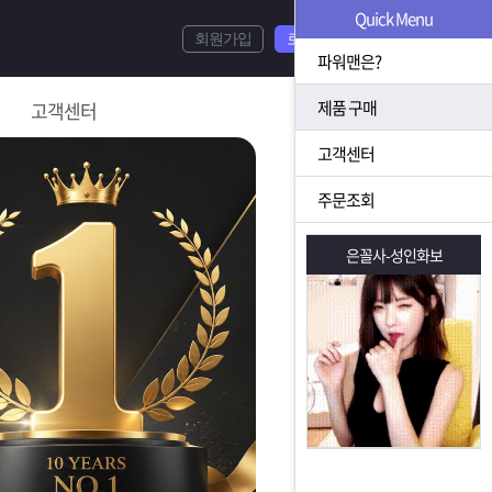
Quick Menu
회원가입
로그인
파워맨은?
제품 구매
고객센터
고객센터
주문조회
은꼴사-성인화보
은꼴사-성인화보