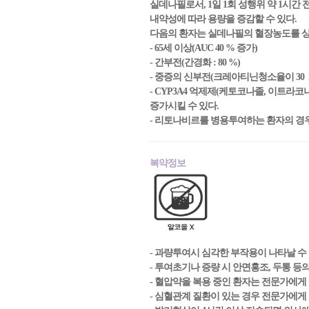
실데나필로서, 1일 1회 성행위 약 1시간 
내약성에 따라 용량을 증감할 수 있다.
다음의 환자는 실데나필의 혈장농도를 상승
- 65세 이상(AUC 40 % 증가)
- 간부전(간경화 : 80 %)
- 중증의 신부전(크레아티닌청소율이 30 mL/m
- CYP3A4 억제제(케토코나졸, 이트라코
증가시킬 수 있다.
- 리토나비르를 병용투여하는 환자의 경우
복약정보
- 과량투여시 심각한 부작용이 나타날 수
- 투여초기나 증량 시 안면홍조, 두통 등
- 혈압약을 복용 중인 환자는 전문가에게
- 심혈관계 질환이 있는 경우 전문가에게