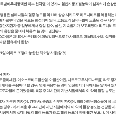
및 특발비후대동맥판 하부 협착증)이 있거나 혈압자동조절능력이 심각하게 손상된
병용은 실데나필의 혈중 농도를 약 11배 상승 시키므로 리토나비르를 복용하는 
환자로부터 얻은 자료는 한정되어 있다. 고농도의 실데나필에 노출된 경우 시각이
노출된 건강한 지원자 중 일부에게서 혈압 감소, 실신, 지속발기가 보고되었다. 리토
 용량을 줄여서 복용 하는 것이 권장된다.
 아스파탐은 체내에서 분해되어 페닐알라닌으로 대사되므로, 페닐알라닌의 섭취를
파탐 함유제제 한함)
/1일)이하로 조정(가능한한 최소량 사용)할 것.
응 환자
(니트로글리세린, 이소소르비드질산염, 아질산아민, 니트로프루시드나트륨) 라도 
염 제제를 복용해야 할 경우, 언제 복용하는 것이 안전한지에 대해서는 알려져 있
프로파일에 근거했을 때, 복용 후 24시간이 지난 시점에서의 이 약의 혈장 농도는 약 2
령자, 간부전 환자(예, 간경변), 중증의 신부전 환자(예, 크레아티닌청소율이 30 mL/
 경우 - 에서 복용 후 24시간이 지난 시점에서의 이 약의 혈장 농도는 건강한 지
난 시점에서의 실데나필의 혈장 농도가 최고 혈장 농도에 비해 훨씬 낮으나, 이 