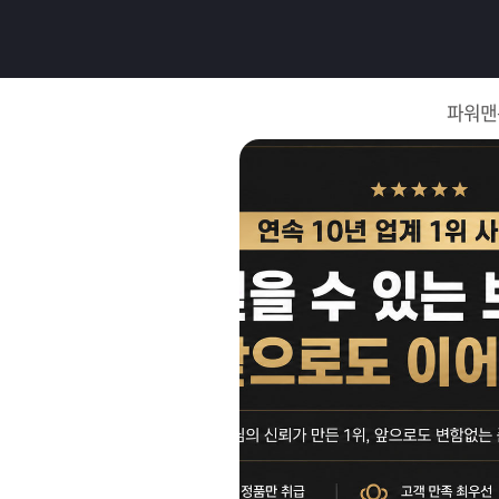
로
그
파워맨
인
로
그
인
이
회
필
원
가
요
입
Q&A
합
파
니
워
제
다.
맨
품
은