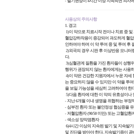
- 발기현상이 4시간 이상 지속되면 의사
사용상의 주의사항
1. 경고
1)이 약으로 치료시작 전이나 치료 중 및
혈압강하작용이 증강되어 과도하게 혈압이 
인하여야 하며 이 약 투여 중 및 투여 후
2)외국의 경우 시판 후 이상반응 모니
다.
3)심혈관계 질환을 가진 환자들이 성행
행위가 권장되지 않는 환자에게는 사용하
4)이 약은 건강한 지원자에서 누운 자세 혈
는 중요하지 않을 수 있지만 이 약을 투
을 보일 가능성을 세심히 고려하여야 한
5)다음 환자에 대한 이 약의 유효성이나
- 지난 6개월 이내 생명을 위협하는 부정
- 심부전 환자 또는 불안정성 협심증을
- 저혈압환자 (90/50 미만) 또는 고혈압환자 (
- 색소성 망막염환자
6)4시간 이상의 지속된 발기 및 지속발기
및 진단을 받아야 한다. 지속발기증이 곧