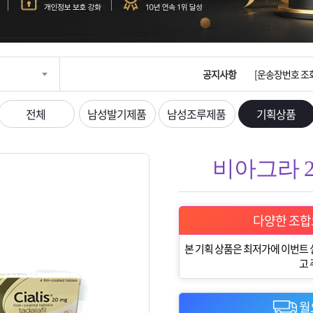
입금확인이 안되
[2026구정 연휴
공지사항
[운송장번호 조
[ios앱 오픈]
전체
남성발기제품
남성조루제품
기획상품
[무인택배함 이용
비아그라 2
입금확인이 안되
[2026구정 연휴
다양한 조합
본 기획 상품은 최저가에 이번트
고
월