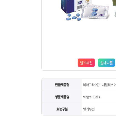
발기부전
실데나필
한글제품명
비아그라 2판 + 시알리스 
영문제품명
Viagra+Cialis
효능구분
발기부전