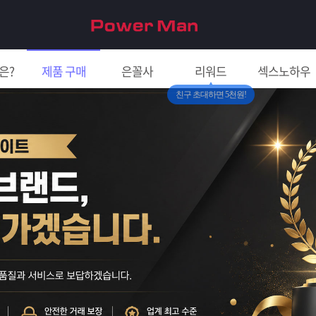
은?
제품 구매
은꼴사
리워드
섹스노하우
친구 초대하면 5천원!