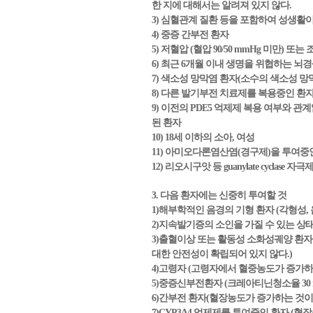
한 지에 대해서는 알려져 있지 않다.
3) 심혈관계 질환 등을 포함하여 성생활
4) 중증 간부전 환자
5) 저혈압 (혈압 90/50 mmHg 미만) 
6) 최근 6개월 이내 생명을 위협하는 뇌
7) 색소성 망막염 환자(소수의 색소성 망
8) 다른 발기부전 치료제를 복용중인 환
9) 이전의 PDE5 억제제 복용 여부와 관계없이, 비
된 환자
10) 18세 이하의 소아, 여성
11) 아미오다론염산염(경구제)을 투여중
12) 리오시구앗 등 guanylate cycl
3. 다음 환자에는 신중히 투여할 것
1)해부학적인 음경의 기형 환자 (각형성, 음경
2)지속발기증의 소인을 가질 수 있는 상태
3)출혈이상 또는 활동성 소화성궤양 환
대한 안전성이 확립되어 있지 않다.)
4)고령자 (고령자에서 혈중농도가 증가하는
5)중증신부전환자 (크레아티닌청소율 30 m
6)간부전 환자(혈장농도가 증가하는 것이 
7)CYP3A4 억제제를 투여중인 환자 (혈