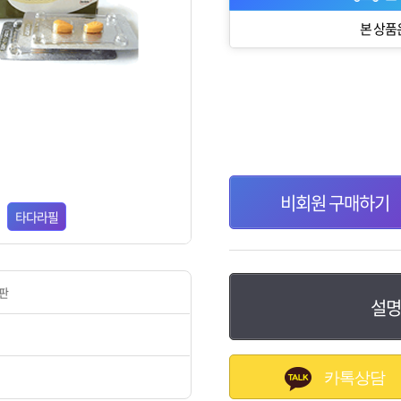
본 상품
비회원 구매하기
타다라필
2판
설명
카톡상담