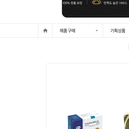
은?
구
꼴
섹
매
사
스
고
제품 구매
기획상품
노
객
마
하
센
이
주
우
터
페
문
이
조
지
회