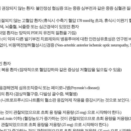
이 권장되지 않는 환자: 불안정성 협심증 또는 중증 심부전과 같은 중증 심혈관 
또는 조절되지 않는 고혈압 환자 (휴식시 수축기 혈압 170 mmHg 초과, 휴식시 이완기 혈
경색, 뇌출혈, 뇌졸중 또는 심근경색이 있었던 환자
막염 환자는 망막의 PDE의 유전적 질환을 가짐)
자 (이 약과 다른 발기부전 치료제와의 병용투여에 대한 안전성유효성은 연구된 바
동맥전방허혈성시신경증 (Non-arteritic anterior ischemic optic neuropa
인 환자
ase 자극제 복용 환자 (잠재적으로 혈압강하와 같은 증상성 저혈압을 일으킬 수 있음)
해면체 섬유조직증식 또는 페이로니병(Peyronie's disease))
의 환자 (겸상적혈구증, 다발성 골수증, 백혈병)
자 (니트로프루시드나트륨의 혈소판 응집억제 작용을 증강시키는 것으로 보인다.
 것이 관찰되었으므로 초회 용 량을 저용량 (25 mg) 으로 시작해야 한다.)
L/min 이하) (혈장농도가 증가하는 것이 관찰되었으므로 초회 용량을 저용량(25 
관찰되었으므로 초회 용량을 저용량 (25 mg) 으로 시작해야 한다.)
장농도가 증가하는 것이 관찰되었으므로 초회 용량을 저용량 (25 mg) 으로 시작해야