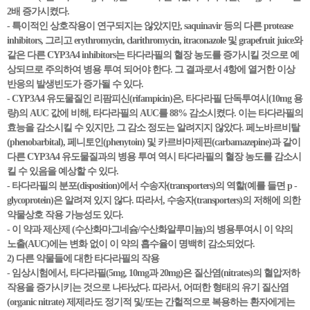
2배 증가시켰다.
- 특이적인 상호작용이 연구되지는 않았지만, saquinavir 등의 다른 protease
inhibitors, 그리고 erythromycin, clarithromycin, itraconazole 및 grapefruit juice와
같은 다른 CYP3A4 inhibitors는 타다라필의 혈장 농도를 증가시킬 것으로 예
상되므로 주의하여 병용 투여 되어야 한다. 그 결과로서 4항에 열거한 이상
반응의 발생빈도가 증가될 수 있다.
- CYP3A4 유도물질인 리팜피신(rifampicin)은, 타다라필 단독투여시(10mg 용
량)의 AUC 값에 비해, 타다라필의 AUC를 88% 감소시켰다. 이는 타다라필의
효능을 감소시킬 수 있지만, 그 감소 정도는 알려지지 않았다. 페노바르비탈
(phenobarbital), 페니토인(phenytoin) 및 카르바마제핀(carbamazepine)과 같이
다른 CYP3A4 유도물질과의 병용 투여 역시 타다라필의 혈장 농도를 감소시
킬 수 있음을 예상할 수 있다.
- 타다라필의 분포(disposition)에서 수송자(transporters)의 역할(예를 들면 p -
glycoprotein)은 알려져 있지 않다. 따라서, 수송자(transporters)의 저해에 의한
약물상호 작용 가능성도 있다.
- 이 약과 제산제 (수산화마그네슘/수산화알루미늄)의 병용투여시 이 약의
노출(AUC)에는 변화 없이 이 약의 흡수율이 명백히 감소되었다.
2) 다른 약물들에 대한 타다라필의 작용
- 임상시험에서, 타다라필(5mg, 10mg과 20mg)은 질산염(nitrates)의 혈압저하
작용을 증가시키는 것으로 나타났다. 따라서, 어떠한 형태의 유기 질산염
(organic nitrate) 제제라도 정기적 및/또는 간헐적으로 복용하는 환자에게는