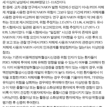
세 이상의 남성에서 100,000명당 2.5 -11.8건이다.
한 증례 -교차 관찰 연구에서 NAION 발현 직전에 (5 반감기 이내) PED5 저해
제 계열을 사용한 경우의 NAION 위험이 그보다 앞선 기간에 PDE5 저해제를
사용한 경우와 비교하여 평가되었다. 연구 결과 NAION 위험이 약 2배 증가
하는 것으로 제시되었으며, 위험 추정치는 2.15 (95% CI 1.06, 4.34)였다. 유사
한 시험에서도 일관된 결과가 보고되었으며, 위험 추정치가 2.27 (95% CI
0.99, 5.20)이었다. 이들 시험에서는 “밀집된” 시신경 유두의 존재와 같은
NAION의 기타 위험 요인이 NAION 발생에 기여했을 수 있다. 시판 후의 드
문 보고 또는 관찰 연구에서 PDE5 저해제 사용과 NAION의 관련성이 PDE5
저해제 사용과 NAION 사이의 인과관계를 뒷받침하지는 않는다(4. 이상반응
참조).
의사는 기존의 비동맥전방허혈성시신경증 위험 인자가 있는 환자들이
PDE5 저해제 투여에 의해 유해한 영향을 받을 수 있는지 여부를 고려해야 한
다. 이미 비동맥전방허혈성시신경증을 경험한 적이 있는 사람의 경우, 비동
맥전방허혈성시신경증 재발의 위험이 더 높다. 따라서, 이런 환자들에서 이
약을 포함한 PDE5 저해제를 투여하는 경우 주의를 기울여야 하며, 기대되는
유익성이 위험을 상회하는 경우에만 투여해야 한다(4. 이상반응 항 참조).
2) 이 약은 출혈이상 또는 활동성 소화성궤양 환자에게 투여한 경험이 없다.
비록 이 약이 건강한 지원자에게서는 출혈시간을 연장시키지 않는 것으로
나타났지만, 출혈이상 또는 활동성 소화성궤양 환자에게는 유익성/위험성을
평가한 후 신중히 투여한다.