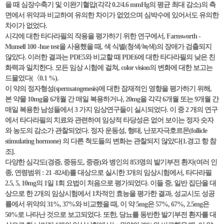
을 때 심장수축기 및 이완기혈압(각각 0.2/4.6 mmHg의 평균 최대 감소)의 측
면에서 위약과 비교하여 유의한 차이가 없었으며 심박수에 있어서도 유의한
차이가 없었다.
시각에 대한 타다라필의 작용을 평가하기 위한 연구에서, Farnsworth -
Munsell 100 -hue test을 사용했을 때, 색 식별(청색/녹색)의 장애가 검출되지
않았다. 이러한 결과는 PDE5와 비교할 때 PDE6에 대한 타다라필의 낮은 친
화력과 일치한다. 모든 임상 시험에 걸쳐, color vision의 변화에 대한 보고는
드물었다(〈0.1 %).
이 약의 정자형성(spermatogenesis)에 대한 잠재적인 영향을 평가하기 위해,
본 약물 10mg을 6개월 간 매일 복용하거나, 20mg을 각각 6개월 또는 9개월 간
매일 복용한 남성들에서 3 가지 임상연구들이 실시되었다. 이 중 2 개의 연구
에서 타다라필의 치료와 관련하여 임상적 타당성은 없어 보이는 정자 숫자
와 농도의 감소가 관찰되었다. 정자 운동성, 형태, 난포자극호르몬(follicle
stimulating hormone) 의 다른 척도들의 변화는 관찰되지 않았다[1.경고 항 참
조].
다양한 심각도(경증, 중등도, 중증)와 병인의 853명의 발기부전 환자(여러 인
종, 연령범위 : 21 -82세)를 대상으로 실시한 3개의 임상시험에서, 타다라필
2.5, 5, 10mg의 1일 1회 요법이 처음으로 평가되었다. 이들 중, 일반 집단을 대
상으로 한 2개의 임상시험에서 1차적인 효능을 평가한 결과, 성교시도 성공
률에서 위약의 31%, 37%와 비교했을 때, 이 약 5mg은 57%, 67%, 2.5mg은
50%로 나타난 것으로 보고되었다. 또한, 당뇨를 동반한 발기부전 환자를 대