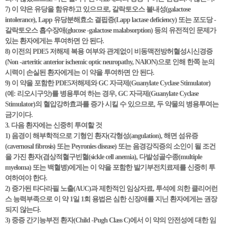
7) 이 약은 유당을 함유하고 있으므로, 갈락토오스 불내성(galactose
intolerance), Lapp 유당분해효소 결핍증(Lapp lactase deficiency) 또는 포도당 -
갈락토오스 흡수장애(glucose -galactose malabsorption) 등의 유전적인 문제가
있는 환자에게는 투여하면 안 된다.
8) 이전의 PDE5 저해제 복용 여부와 관계없이 비동맥전방허혈성시신경증
(Non -arteritic anterior ischemic optic neuropathy, NAION)으로 인해 한쪽 눈의
시력이 손실된 환자에게는 이 약을 투여하면 안 된다.
9) 이 약을 포함한 PDE5저해제와 GC 자극제(Guanylate Cyclase Stimulator)
(예: 리오시구앗)를 병용투여 하는 경우, GC 자극제(Guanylate Cyclase
Stimulator)의 혈압강하효과를 증가 시킬 수 있으므로, 두 약물의 병용투여는
금기이다.
3. 다음 환자에는 신중히 투여할 것
1) 음경이 해부학적으로 기형인 환자(각형성(angulation), 해면 섬유증
(cavernosal fibrosis) 또는 Peyronies disease) 또는 음경강직증의 소인이 될 조건
을 가진 환자(겸상적혈구빈혈(sickle cell anemia), 다발성골수종(multiple
myeloma) 또는 백혈병)에게는 이 약을 포함한 발기부전치료제를 신중히 투
여하여야 한다.
2) 증가된 타다라필 노출(AUC)과 제한적인 임상자료, 투석에 의한 클리어런
스 능력부족으로 이 약 1일 1회 용법은 심한 신장애를 지닌 환자에게는 권장
되지 않는다.
3) 중증 간기능부전 환자(Child -Pugh Class C)에서 이 약의 안전성에 대한 임