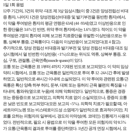
1일 1회 용법
12주 기간의, 3건의 위약 -대조 제 3상 임상시험(이 중 2건은 양성전립선 비대
증 환자, 나머지 1건은 양성전립선비대증 및 발기부전을 동반한 환자)에서,
이 약을 투여받은 환자의 평균 연령은 63세 (44 -93세)였고 이상반응으로 인
한 중단율은 3.6%인 반면, 위약 투여 환자에서는 1.6%였다. 적어도 이 약을
투여받은 2명의 환자에 의해 보고된 치료중단을 유발한 이상반응으로는 두
통, 상복부 통증, 근육통이다. 다음의 이상반응이 보고되었다(표 4 참고).
추가적으로, 양성 전립선 비대증과 발기부전 및 양성 전립선 비대증 대조 임
상시험에서 덜 빈번한 이상반응( <1%)으로는 위식도 역류, 상복부 통증, 오
심, 구토, 관절통, 근육연축(muscle spasm)이 있다.
요통 또는 근육통은 표 1부터 4까지 기재된 빈도로 보고되었다. 이 약의 임상
약리 시험에서, 요통 또는 근육통은 일반적으로 투여 후 12 -24시간 후에 발생
하였고, 일반적으로 48시간 이내에 소실되었다. 이 약 투여와 관련된 요통/근
육통은 확산 양측 하부 허리, 둔부, 대퇴 또는 등허리 근육 불편의 특징을 나
타내며, 횡와위(옆으로 누움)에 의해 악화되었다. 일반적으로, 통증은 경증
또는 중등증으로 보고되었고, 의학적 치료 없이 소실되었으나, 중증의 요통
은 낮은 빈도로 보고되었다(모든 보고의 <5%). 의학적 치료가 필요할 때, 아
세트아미노펜 또는 비스테로이드성 소염제가 일반적으로 효과적이지만, 치
료를 요하는 피험자의 일부에서, 경도의 마약성(예. 코데인) 진통제가 사용되
었다. 전반적으로, 필요 시 용법으로 이 약을 투여한 모든 피험자의 약 0.5%
가 요통/근육통의 결과로 투여를 중단하였다. 1년간 공개 연장 시험에서, 요