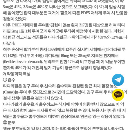
상으로 한 나머지 1개의 임상시험에서는 위약의 28%와 비교했을 때, 이 약
5mg은 41%, 2.5mg은 46%로 나타난 것으로 보고되었다. 이 3개의 임상 시험
에 참여했던 환자 대부분은 과거에 필요에 따른 PDE5 저해제 투여 시 반응한
경험이 있었다.
이후, PDE5 저해제를 투여한 경험이 없는 환자 217명을 대상으로 하여 타다
라필 5mg 1일 1회 투여군과 위약군에 무작위 배정하여 시험한 결과, 피험자
당 평균 성교시도 성공률은 타다라필군과 위약군에서 각각 69%와 52%로 나
타났다.
척수 손상된 발기부전 환자 186명에게 12주간 실시한 시험에서(타다라필 투
여 142명, 위약 투여 44명) 타다라필 10mg 또는 20mg로 치료된 환자에서
(flexible dose, on demand), 위약으로 인한 17%와 비교했을 때 이 약을 투여한
환자의 48%가 각 개인의 발기 기능이 평균으로 상당히 향상되었다.
2) 약동학적 특성
① 흡수
타다라필은 경구 투여 후 신속히 흡수되며 관찰된 평균 최대 혈장 농도
(Cmax)는 투여 후 중간값으로 2시간에 도달하였다. 경구 투여 후 타다라필의
절대 생체이용률은 결정되지 않았다.
타다라필의 흡수율과 흡수정도는 식사에 의하여 영향 받지 않으므로 이 약
은 식사와 함께 또는 식사를 하지 않고 복용할 수 있다. 복용 시간(아침 대 저
녁)은 흡수율과 흡수정도에 대하여 임상적으로 연관성 있는 작용이 없었다.
② 분포
평균 분포용적이 약 63 L이며, 이는 타다라필이 조직에 분포됨을 나타낸다.