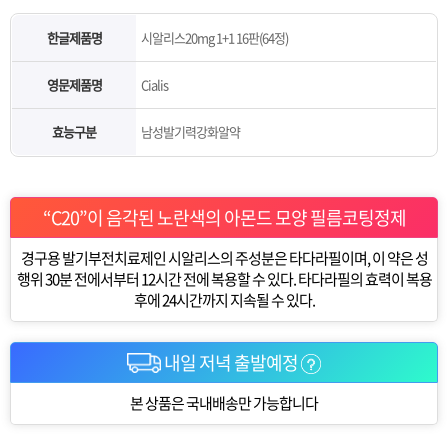
한글제품명
시알리스20mg 1+1 16판(64정)
영문제품명
Cialis
효능구분
남성발기력강화알약
“C20”이 음각된 노란색의 아몬드 모양 필름코팅정제
경구용 발기부전치료제인 시알리스의 주성분은 타다라필이며, 이 약은 성
행위 30분 전에서부터 12시간 전에 복용할 수 있다. 타다라필의 효력이 복용
후에 24시간까지 지속될 수 있다.
내일 저녁 출발예정
본 상품은 국내배송만 가능합니다