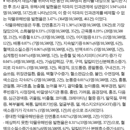
● 국내에서 재심사를 위하여 6년 동안 10,500명의 환자를 대상으로 실시한 시
판 후 조사 결과, 유해사례 발현율은 약과의 인과관계에 상관없이 3.94%(414
명/10,500명, 517건)로 나타났으며, 이 중 이 약과의 인과관계를 배제할 수 없
는 약물유해반응 발현율은 3.47% (364명/10,500명, 461건) 이었다.
- 약물유해반응은 두통, 안면홍조가 각 1.30%(136명/10,500명, 136건)로 가장
많았으며, 소화불량 0.33% (35명/10,500명, 35건), 근육통 0.19% (20명/10,500
명, 21건), 비충혈 0.12% (13명/10,500명, 13건), 어지럼증 0.11% (12명/10,500명,
12건), 배통 0.07% (7명/10,500명, 7건), 지속발기증 0.06%(6명/10,500명, 6건),
혈액요소질소증가 0.06%(6명/10,500명, 6건), 빈맥 0.05% (5명/10,500명, 5건),
심계항진 0.04%(4명/10,500명, 5건), 눈충혈 및 에스지피티 (SGPT) 증가 각
0.04% (4명/10,500명, 4건), 가슴압력감, 구토, 구역, 알칼리인산분해효소증가,
피로 각 0.03% (3명/10,500명, 3건), 목경직, 요도통증, 콩팥통증, 구내건조, 가
슴쓰림, 위장관질환, 졸음, 백혈구수증가, 혈소판감소증, 불안, 수면장애, 혈
색소감소 각 0.02% (2명/10,500명, 2건), 눈통증 0.01%(1명/10,500명, 2건), 흉통,
관절통, 과다호흡, 눈출혈, 눈꺼풀 부기, 결막출혈, 눈마름증, 복부경련, 빌리
루빈증가, 사정장애, 바깥생식기관 통증, 홍반, 가려움, 음경장애, 홍조, 다음
증, 심근경색증, 귀울림, 비출혈, 코마름, 크레아티닌 혈중 증가, 딸꾹질, 무력
증, 복부불쾌, 복통, 알레르기반응, 얼굴부종, 열, 에스지오티(SGOT)증가, 혈
색소증가가 각 0.01% (1명/10,500명, 1건)의 순으로 조사되었다.
- 중대한 약물유해반응은 안면홍조 0.02%(2명/10,500명, 2건) 이었다.
- 예상하지 못한 약물유해반응 발현율은 0.31%(33명/10,500명, 37건)으로, 혈
액요소질소증가 0.06%(6명/10,500명, 6건), 알칼리인산 분해효소증가 0.03%