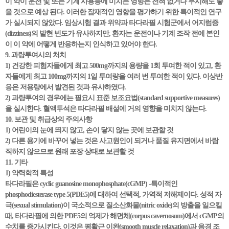
이 약이 운전 및 또는 기계 사용능에 미치는 영향은 전혀 없거나 무시해도 좋
을 것으로 예상 된다. 이러한 잠재적인 영향을 평가하기 위한 특이적인 연구
가 실시되지 않았다. 임상시험 결과 위약과 타다라필 시험군에서 어지럼증
(dizziness)의 발현 빈도가 유사하지만, 환자는 운전이나 기계 조작 전에 본인
이 이 약에 어떻게 반응하는지 인식하고 있어야 한다.
9. 과량투여시의 처치
1) 건강한 피험자들에게 최고 500mg까지의 용량을 1회 투여한 적이 있고, 환
자들에게 최고 100mg까지의 1일 투여량을 여러 번 투여한 적이 있다. 이상반
응은 저용량에서 발견된 것과 유사하였다.
2) 과량투여의 경우에는 필요시 표준 보조요법(standard supportive measures)
을 실시한다. 혈액투석은 타다라필 배설에 거의 영향을 미치지 않는다.
10. 보관 및 취급상의 주의사항
1) 어린이의 눈에 띄지 않고, 손이 닿지 않는 곳에 보관할 것
2) 다른 용기에 바꾸어 넣는 것은 사고원인이 되거나 품질 유지면에서 바람
직하지 않으므로 원래 포장 상태로 보관할 것
11. 기타
1) 약력학적 특성
타다라필은 cyclic guanosine monophosphate(cGMP) -특이적인
phosphodiesterase type 5(PDE5)에 대하여 선택적, 가역적 저해제이다. 성적 자
극(sexual stimulation)이 국소적으로 질소산화물(nitric oxide)의 방출을 일으킬
때, 타다라필에 의한 PDE5의 억제가 해면체(corpus cavernosum)에서 cGMP의
수치를 증가시킨다. 이것은 평활근 이완(smooth muscle relaxation)과 음경 조