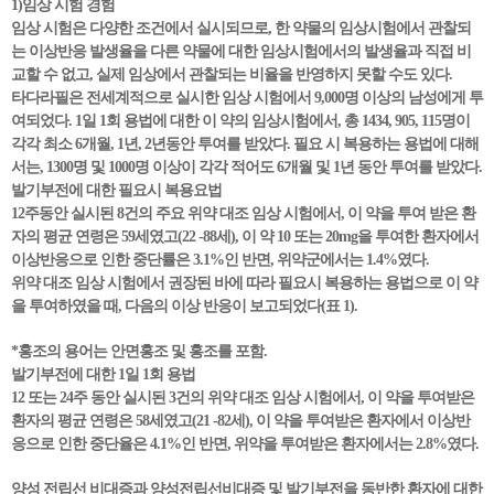
1)임상 시험 경험
임상 시험은 다양한 조건에서 실시되므로, 한 약물의 임상시험에서 관찰되
는 이상반응 발생율을 다른 약물에 대한 임상시험에서의 발생율과 직접 비
교할 수 없고, 실제 임상에서 관찰되는 비율을 반영하지 못할 수도 있다.
타다라필은 전세계적으로 실시한 임상 시험에서 9,000명 이상의 남성에게 투
여되었다. 1일 1회 용법에 대한 이 약의 임상시험에서, 총 1434, 905, 115명이
각각 최소 6개월, 1년, 2년동안 투여를 받았다. 필요 시 복용하는 용법에 대해
서는, 1300명 및 1000명 이상이 각각 적어도 6개월 및 1년 동안 투여를 받았다.
발기부전에 대한 필요시 복용요법
12주동안 실시된 8건의 주요 위약 대조 임상 시험에서, 이 약을 투여 받은 환
자의 평균 연령은 59세였고(22 -88세), 이 약 10 또는 20mg을 투여한 환자에서
이상반응으로 인한 중단률은 3.1%인 반면, 위약군에서는 1.4%였다.
위약 대조 임상 시험에서 권장된 바에 따라 필요시 복용하는 용법으로 이 약
을 투여하였을 때, 다음의 이상 반응이 보고되었다(표 1).
*홍조의 용어는 안면홍조 및 홍조를 포함.
발기부전에 대한 1일 1회 용법
12 또는 24주 동안 실시된 3건의 위약 대조 임상 시험에서, 이 약을 투여받은
환자의 평균 연령은 58세였고(21 -82세), 이 약을 투여받은 환자에서 이상반
응으로 인한 중단율은 4.1%인 반면, 위약을 투여받은 환자에서는 2.8%였다.
양성 전립선 비대증과 양성전립선비대증 및 발기부전을 동반한 환자에 대한