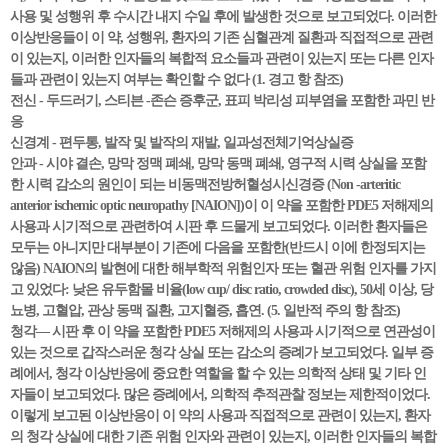
사용 및 성행위 후 수시간 내지 수일 후에 발생한 것으로 보고되었다. 이러한
이상반응들이 이 약, 성행위, 환자의 기존 심혈관계 질환과 직접적으로 관련
이 있는지, 이러한 인자들의 복합적 요소들과 관련이 있는지 또는 다른 인자
들과 관련이 있는지 여부는 확인할 수 없다 (1. 경고 항 참조)
전신 - 두드러기, 스티븐 -존슨 증후군, 표피 박리성 피부염을 포함한 과민 반
응
신경계 - 편두통, 발작 및 발작의 재발, 일과성전체기억상실증
안과 - 시야 결손, 망막 정맥 폐쇄, 망막 동맥 폐쇄, 영구적 시력 상실을 포함
한 시력 감소의 원인이 되는 비동맥전방허혈성시신경증 (Non -arteritic
anterior ischemic optic neuropathy [NAION])이 이 약을 포함한 PDE5 저해제의
사용과 시기적으로 관련하여 시판 후 드물게 보고되었다. 이러한 환자들은
모두는 아니지만 대부분이 기존에 다음을 포함한(반드시 이에 한정되지는
않음) NAION의 발현에 대한 해부학적 위험인자 또는 혈관 위험 인자를 가지
고 있었다: 낮은 유두함몰 비율(low cup/ disc ratio, crowded disc), 50세 이상, 당
뇨병, 고혈압, 관상 동맥 질환, 고지혈증, 흡연. (5. 일반적 주의 항 참조)
청각— 시판 후 이 약을 포함한 PDE5 저해제의 사용과 시기적으로 연관성이
있는 것으로 갑작스러운 청각 상실 또는 감소의 증례가 보고되었다. 일부 증
례에서, 청각 이상반응에 중요한 역할을 할 수 있는 의학적 상태 및 기타 인
자들이 보고되었다. 많은 증례에서, 의학적 추적관찰 정보는 제한적이었다.
이렇게 보고된 이상반응이 이 약의 사용과 직접적으로 관련이 있는지, 환자
의 청각 상실에 대한 기존 위험 인자와 관련이 있는지, 이러한 인자들의 복합