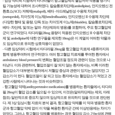
- 임상 약리학 시험에서 타다라필이 항고혈압제의 혈압저하 작용을 증가시
킬 가능성에 대하여 조사하였다. 칼슘통로차단제(amlodipine), 안지오텐신 전
환효소(ACE) 저해제(enalapril), 베타 -아드레날린성 수용체 차단제
(metoprolol), 치아짓계 이뇨제(bendrofluazide), 안지오텐신 II 수용체 차단제
(다양한 형태 및 용량, 단독 또는 치아짓계 이뇨제(thiazides), 칼슘통로차단제,
베타 -차단제, 및/또는 알파 -차단제와의 병용)를 포함하여, 주요 항고혈압제
군이 연구되었다. 타다라필(20mg 용량이 적용된 안지오텐신 II 수용체 차단
제 및 amlodipine에 대한 연구들을 제외한 10mg)은 이 계열의 어떠한 약물과
도 임상적으로 유의한 상호작용이 없었다.
- 다른 임상약리 시험에서 타다라필 20mg을 항고혈압 치료제 4종류까지와
함께 병용투여하여 연구하였다. 여러 항고혈압 치료제를 투여한 환자에서
ambulatory blood pressure의 변화는 혈압조절 정도와 관련이 있는 것으로 나
타났다. 이와 관련하여, 혈압조절이 잘 되지 않는 환자에서는, 비록 이러한
혈압감소가 대부분의 환자에서 저혈압 증상과 관련이 있지는 않았지만 그
감소가 더 컸다. 혈압조절이 잘 되고 있는 환자에서는 혈압감소가 적었고 건
강한 사람에서 나타나는 것과 비슷하였다.
- 항고혈압 약제(antihypertensive medications)를 병용하는 환자들에서, 타다라
필 20mg이 혈압 감소를 일으킬 수 있으며, 이것은(알파차단제는 제외, 아래
참조) 일반적으로 중요치 않으며 임상적으로 유의하지 않을 것으로 판단된
다. 제 3상 임상시험 자료의 분석 결과, 항고혈압 약제를 이 약과 병용한 환자
군과 항고혈압 약제 없이 이 약을 복용한 환자군 간에 이상반응에는 차이가
없었다. 그러나, 항고혈압 약제를 병용하는 경우 혈압의 감소 가능성에 관해