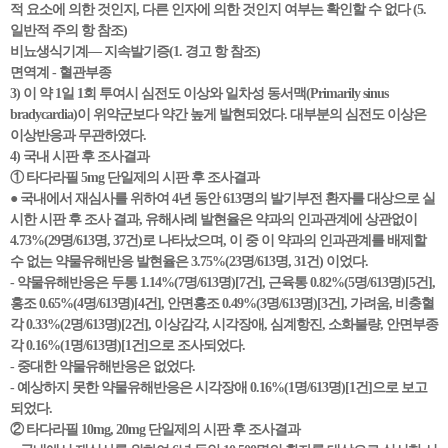
적 요소에 의한 것인지, 다른 인자에 의한 것인지 여부는 확인할 수 없다 (5.
일반적 주의 항 참조)
비뇨생식기계— 지속발기증(1. 경고 항 참조)
면역계 - 혈관부종
3) 이 약 1일 1회 투여시 심전도 이상와 일차성 동서맥(Primarily sinus
bradycardia)이 위약군보다 약간 높게 발현되었다. 대부분의 심전도 이상은
이상반응과 무관하였다.
4) 국내 시판 후 조사결과
① 타다라필 5mg 단일제의 시판 후 조사결과
● 국내에서 재심사를 위하여 4년 동안 613명의 발기부전 환자를 대상으로 실
시한 시판 후 조사 결과, 유해사례 발현율은 약과의 인과관계에 상관없이
4.73%(29명/613명, 37건)로 나타났으며, 이 중 이 약과의 인과관계를 배제할
수 없는 약물유해반응 발현율은 3.75%(23명/613명, 31건) 이었다.
- 약물유해반응은 두통 1.14%(7명/613명)[7건], 근육통 0.82%(5명/613명)[5건],
홍조 0.65%(4명/613명)[4건], 안면홍조 0.49%(3명/613명)[3건], 가려움, 비충혈
각 0.33%(2명/613명)[2건], 이상감각, 시각장애, 심계항진, 소화불량, 안면부종
각 0.16%(1명/613명)[1건]으로 조사되었다.
- 중대한 약물유해반응은 없었다.
- 예상하지 못한 약물유해반응은 시각장애 0.16%(1명/613명)[1건]으로 보고
되었다.
② 타다라필 10mg, 20mg 단일제의 시판 후 조사결과