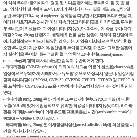
이 약의 투여가 금기이다[1. 경고 및 2. 다음 환자에는 투여하지 말 것 항 참
조]. 임상시험 결과에 따르면, 150명의 환자가 타다라필을 매일 20mg씩 7일
동안 투여하고 0.4mg nitroglycerin 설하정을 다양한 시간대에 투여하였을 때,
이러한 상호작용은 24시간 이상 지속되었고 타다라필을 마지막으로 투여한
후 48시간이 지났을 때 더 이상 나타나지 않았다. 따라서, 이 약을 투여(타다
라필 2.5mg -20mg)한 환자가 생명에 위협을 받는 상황에 처하여 질산염의 투
여가 의학적으로 반드시 필요한 경우에는 이 약을 마지막으로 투여한 후 최
소한 48시간이 지난 후에야 질산염의 투여를 고려할 수 있다. 그러한 상황에
서 질산염을 투여할 때는 적절한 혈액 역학적 모니터링(haemodynamic
monitoring)과 함께 의사의 세심한 감독이 수반되어야 한다.
- 타다라필은 CYP450 isoforms에 의하여 대사되는 약물의 청소율(clearance)을
임상적으로 유의하게 저해하거나 유도할 것으로 예상되지 않는다. 임상시험
결과 타다라필이 CYP3A4, CYP1A2, CYP2D6, CYP2E1, CYP2C9 및 CYP2C19
를 포함하는 CYP450 isoforms을 저해하거나 유도하지 않는다는 것이 확인되
었다.
- 타다라필(10mg, 20mg)은 S -와파린 또는 R -와파린(CYP2C9 기질)에 대한
노출(AUC)에 있어서 임상적으로 유의한 작용을 나타내지 않았으며, 타다라
필은 와파린(warfarin)에 의해 유도된 프로트롬빈 시간(prothrombin time)의
변화에도 영향을 미치지 않았다.
- 타다라필(10mg, 20mg)은 아세틸살리실산(acetyl salicylic acid)에 의한 출혈 시
간을 증가시키지 않았다.