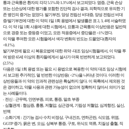
통과 근육통은 환자의 각각 5.5%와 1.3%에서 보고되었다. 염증, 근육 손상
또는 신손상에 대한 평가를 포함한 진단적 검사 결과, 의학적으로 유의한 기
존 병인의 증거는 없었다. 발기부전, 양성 전립선 비대증, 양성 전립선 비대
증/발기부전에 대한 이 약의 1일 1회 용법에서 발생률은 표 2, 3, 4에 서술하였
다. 이 약 1일 1회 사용에 대한 시험에서, 요통과 근육통의 이상반응은 일반적
으로 경증 또는 중등증 이었고, 모든 적응증에서 중단율은 <1%였다.
이 약을 투여한 모든 시험들에서 색각 변화의 빈도는 드물었다(환자의
<0.1%).
발기부전에 필요 시 복용요법에 대한 위약 -대조 임상시험들에서, 이 약을 투
여 받은 65세 이상의 환자들에게서 설사가 더욱 빈번하게 보고되었다.
(2.5%)
다음은 1일 1회 용법 또는 필요 시 용법으로 복용한 이 약의 대조 임상 시험에
서 보고된 추가적인, 덜 빈번한 이상반응( <2%)을 나타낸 것이다. 이러한 이
상반응들과 이 약의 인과적 관련성은 확실하지 않다. 이 목록에서 제외된 것
은 경미하고, 약물 사용과 관련 가능성이 없으며 정확하지 않아서 의미가 없
는 사례들이다.
- 전신 : 근무력, 안면부종, 피로, 통증, 말초 부종
- 심혈관계 : 협심증, 흉통, 저혈압, 심근경색, 기립성 저혈압, 심계항진, 실신,
빈맥
- 소화기계 : 간기능 검사 수치 비정상, 구내건조, 연하곤란, 식도염, 위염,
GGTP 증가, 묽은 변, 오심, 상복부 통증, 구토, 위식도 역류, 치질성 출혈, 직