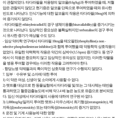
이 관찰되었다. 타다라필을 저용량의 알코올(0.6g/kg)과 투여하였을 때, 저혈
압은 관찰되지 않았고 현기증은 알코올 단독으로 투여하였을 때와 유사한
빈도로 나타났다. 인식기능에 대한 알코올의 작용은 타다라필(10mg)에 의하
여 증가되지 않았다.
- 타다라필은 ethinylestradiol의 경구 생체이용률(bioavailability)을 증가시키는
것으로 나타났다. 임상적인 중요성은 불확실하지만 terbutaline의 경구 투여
시 유사한 증가가 예상될 수도 있다.
- 임상 약리학 연구에서 타다라필 10mg을 테오필린(theophylline(a non -
selective phosphodiesterase inhibitor))과 함께 투여했을 때 약동학적 상호작용이
없었다. 유일한 약력학적 작용은 약간의 심박수(3.5 bpm) 증가였다. 동 연구
에서 이 작용은 중요하지 않고 임상적인 유의성도 없었지만, 이러한 약물들
을 병용 투여할 경우에는 이러한 작용을 고려하여야 한다.
- 항당뇨병 약제들과의 특이적인 상호작용 연구가 수행되지 않았다.
7. 임부ㆍ수유부 및 소아에 대한 투여
1) 이 약은 여성, 신생아 및 소아에게 사용할 수 없다.
2) 랫트를 대상으로 한 동물실험에서 타다라필 및/또는 그 대사체는 태반을
통과하였고 혈중검출농도에 비해 약 2.4 배 높은 농도로 유즙으로 분비되었
다. 임신 여성에서 타다라필의 사용에 대하여 연구된 바 없다.
3) 1,000mg/kg/일까지 투여한 랫트나 마우스에서 최기형성(teratogenicity), 배
자독성(embryotoxicity) 또는 태아독성(fetotoxicity)의 증거가 없었다.
8. 운전 및 기계 사용능에 대한 영향