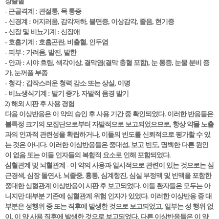
장출혈
- 근골격계 : 관절통, 목 통증
- 신경계 : 어지러움, 감각저하, 불면증, 이상감각, 졸음, 현기증
- 신장 및 비뇨기계 : 신장애
- 호흡기계 : 호흡곤란, 비출혈, 인두염
- 피부 : 가려움, 발진, 발한
- 안과 : 시야 흐림, 색각이상, 결막염(결막 충혈 포함), 눈 통증, 눈물 분비 증
가, 눈꺼풀 부종
- 청각 : 갑작스러운 청력 감소 또는 상실, 이명
- 비뇨생식기계 : 발기 증가, 자발적 음경 발기
2) 해외 시판 후 사용 경험
다음 이상반응은 이 약의 승인 후 사용 기간 중 확인되었다. 이러한 반응들은
불특정 크기의 모집단으로부터 자발적으로 보고되었으므로, 항상 약물 노출
과의 인과적 관련성을 확립하거나, 이들의 빈도를 신뢰적으로 평가할 수 있
는 것은 아니다. 이러한 이상반응들은 중대성, 보고 빈도, 명백한 다른 원인
이 없음 또는 이들 인자들의 복합적 요소로 인해 포함되었다.
심혈관계 및 뇌혈관계 - 이 약의 사용과 일시적으로 관련이 있는 것으로는 심
근경색, 심장 돌연사, 뇌졸중, 흉통, 심계항진, 심실 부정맥 및 빈맥을 포함한
중대한 심혈관계 이상반응이 시판 후 보고되었다. 이들 환자들은 모두는 아
니지만 대부분 기존에 심혈관계 위험 인자가 있었다. 이러한 이상반응 중 대
부분은 성행위 중 또는 직후에 발생한 것으로 보고되었고, 일부는 성 행위 없
이, 이 약 사용 직후에 발생한 것으로 보고되었다. 다른 이상반응들은 이 약