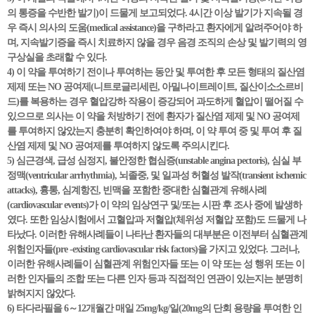
의 통증을 수반한 발기)이 드물게 보고되었다. 4시간 이상 발기가 지속될 경
우 즉시 의사의 도움(medical assistance)을 구하라고 환자에게 알려주어야 하
며, 지속발기증을 즉시 치료하지 않을 경우 음경 조직의 손상 및 발기력의 영
구상실을 초래할 수 있다.
4) 이 약을 투여하기 전이나 투여하는 동안 및 투여한 후 모든 형태의 질산염
제제 또는 NO 공여제(니트로글리세린, 아밀나이트레이트, 질산이소소르비
드)를 복용하는 경우 혈압강하 작용이 증강되어 과도하게 혈압이 떨어질 수
있으므로 의사는 이 약을 처방하기 전에 환자가 질산염 제제 및 NO 공여제
를 투여하지 않았는지 충분히 확인하여야 하며, 이 약 투여 중 및 투여 후 질
산염 제제 및 NO 공여제를 투여하지 않도록 주의시킨다.
5) 심근경색, 급성 심정지, 불안정한 협심증(unstable angina pectoris), 심실 부
정맥(ventricular arrhythmia), 뇌졸중, 및 일과성 허혈성 발작(transient ischemic
attacks), 흉통, 심계항진, 빈맥을 포함한 중대한 심혈관계 유해사례
(cardiovascular events)가 이 약의 임상연구 및/또는 시판 후 조사 중에 발생하
였다. 또한 임상시험에서 고혈압과 저혈압(체위성 저혈압 포함)도 드물게 나
타났다. 이러한 유해사례들이 나타난 환자들의 대부분은 이전부터 심혈관계
위험인자들(pre -existing cardiovascular risk factors)을 가지고 있었다. 그러나,
이러한 유해사례들이 심혈관계 위험인자들 또는 이 약 또는 성 행위 또는 이
러한 인자들의 조합 또는 다른 인자 등과 직접적인 연관이 있는지는 분명히
밝혀지지 않았다.
6) 타다라필을 6～12개월간 매일 25mg/kg/일(20mg의 단회 용량을 투여한 인