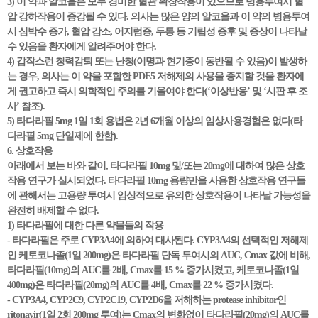
3) 이 약과 알코올은 모두 경미한 혈관 확장작용이 있으므로 병용투여시 혈
압 강하작용이 증강될 수 있다. 의사는 많은 양의 알코올과 이 약의 병용투여
시 심박수 증가, 혈압 감소, 어지럼증, 두통 등 기립성 증후 및 증상이 나타날
수 있음을 환자에게 알려주어야 한다.
4) 갑작스런 청력감퇴 또는 난청(이명과 현기증이 동반될 수 있음)이 발생하
는 경우, 의사는 이 약을 포함한 PDE5 저해제의 사용을 중지할 것을 환자에
게 권고하고 즉시 의학적인 주의를 기울여야 한다(‘이상반응’ 및 ‘시판 후 조
사’ 참조).
5) 타다라필 5mg 1일 1회 용법은 2년 6개월 이상의 임상사용경험은 없다(타
다라필 5mg 단일제에 한함).
6. 상호작용
아래에서 보는 바와 같이, 타다라필 10mg 및/또는 20mg에 대하여 많은 상호
작용 연구가 실시되었다. 타다라필 10mg 용량만을 사용한 상호작용 연구들
에 관해서는 고용량 투여시 임상적으로 유의한 상호작용이 나타날 가능성을
완전히 배제할 수 없다.
1) 타다라필에 대한 다른 약물들의 작용
- 타다라필은 주로 CYP3A4에 의하여 대사된다. CYP3A4의 선택적인 저해제
인 케토코나졸(1일 200mg)은 타다라필 단독 투여시의 AUC, Cmax 값에 비해,
타다라필(10mg)의 AUC를 2배, Cmax를 15 % 증가시켰고, 케토코나졸(1일
400mg)은 타다라필(20mg)의 AUC를 4배, Cmax를 22 % 증가시켰다.
- CYP3A4, CYP2C9, CYP2C19, CYP2D6을 저해하는 protease inhibitor인
ritonavir(1일 2회 200mg 투여)는 Cmax의 변화없이 타다라필(20mg)의 AUC를