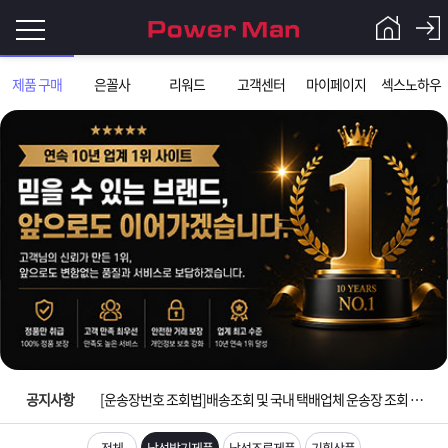
로
제품 구매
은꼴사
리워드
고객센터
마이페이지
섹스노하우
그
로
그
인
인
회
이
원
가
필
입
Q&A
입금확인이 안되는 상황을 대비해 꼭 입금후 고객센터 연락바랍니다.
요
파
[2026구정 연휴]설 연휴 배송 및 휴무 안내
합
워
제
[운송장번호 조회법]배송조회 및 국내 택배업체 운송장 조회 하는법
니
맨
품
은
다.
공지사항
[ios앱 오픈]아이폰 고객 앱설치 가능합니다.
[무인택배함 이용 안내] 집 밖에 주소로 택배 받기
전체
남성발기제품
남성조루제품
기획상품