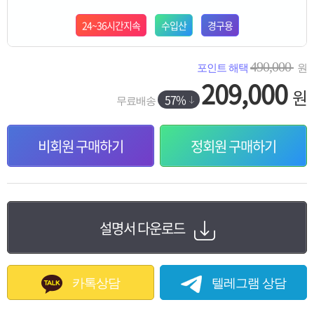
24~36시간지속
수입산
경구용
490,000
포인트 해택
원
209,000
원
57%
무료배송
비회원 구매하기
정회원 구매하기
설명서 다운로드
카톡으로도 간편주문 가능합니다.
카톡상담
텔레그램 상담