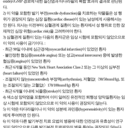
oxide)/cGMP 경로에 대한 질산염과 타다라필의 복합 효과의 결과로 판단된
다.
2) 이 약을 포함한 발기 부전(erectile dysfunction)을 치료하는 약물들은 성 행
위가 권장되지 않는 심장 질환(cardiac disease)이 있는 남성에게 사용해서는
안 된다. 의사는 이전부터 심혈관계 질환이 있는 환자에서 성 행위로 인한 잠
재적인 심장 위험(cardiac risk)을 고려하여야 한다.
3) 심혈관계 질환이 있는 다음의 환자군은 임상 시험에 포함되지 않았으므로
이 약의 사용이 금기이다. :
- 최근 90일 이내에 심근경색(myocardial infarction)이 있었던 환자
- 불안정한 협심증(unstable angina) 또는 성교(sexual intercourse) 중에 발생한
협심증(angina)이 있었던 환자
- 최근 6개월 동안 New York Heart Association Class 2 또는 그 이상의 심부전
(heart failure)이 있었던 환자
- 조절되지 않는(uncontrolled) 부정맥(arrhythmias), 저혈압(〈90/50mmHg), 또
는 조절되지 않는 고혈압(〉170/100mmHg) 환자
- 최근 6개월 이내에 뇌졸중(stroke)이 있었던 환자
4) 색소성 망막염을 포함하여 이미 알려진 유전적인 퇴행성 망막질환자는 임
상 시험에 포함되지 않았으므로 이 약의 사용이 권장되지 않는다.
5) 이 약은 타다라필이나 이 약의 성분에 과민증(hypersensitivity)이 있는 환자
에게 투여하면 안 된다.
6) 이 약과 다른 발기부전 치료 요법의 병용에 대한 안전성과 유효성이 연구
되지 않았으므로 다른 발기부전 치료제와의 병용 투여는 권장되지 않는다.