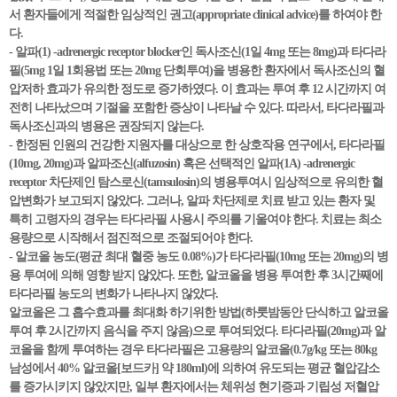
서 환자들에게 적절한 임상적인 권고(appropriate clinical advice)를 하여야 한
다.
- 알파(1) -adrenergic receptor blocker인 독사조신(1일 4mg 또는 8mg)과 타다라
필(5mg 1일 1회용법 또는 20mg 단회투여)을 병용한 환자에서 독사조신의 혈
압저하 효과가 유의한 정도로 증가하였다. 이 효과는 투여 후 12 시간까지 여
전히 나타났으며 기절을 포함한 증상이 나타날 수 있다. 따라서, 타다라필과
독사조신과의 병용은 권장되지 않는다.
- 한정된 인원의 건강한 지원자를 대상으로 한 상호작용 연구에서, 타다라필
(10mg, 20mg)과 알파조신(alfuzosin) 혹은 선택적인 알파(1A) -adrenergic
receptor 차단제인 탐스로신(tamsulosin)의 병용투여시 임상적으로 유의한 혈
압변화가 보고되지 않았다. 그러나, 알파 차단제로 치료 받고 있는 환자 및
특히 고령자의 경우는 타다라필 사용시 주의를 기울여야 한다. 치료는 최소
용량으로 시작해서 점진적으로 조절되어야 한다.
- 알코올 농도(평균 최대 혈중 농도 0.08%)가 타다라필(10mg 또는 20mg)의 병
용 투여에 의해 영향 받지 않았다. 또한, 알코올을 병용 투여한 후 3시간째에
타다라필 농도의 변화가 나타나지 않았다.
알코올은 그 흡수효과를 최대화 하기위한 방법(하룻밤동안 단식하고 알코올
투여 후 2시간까지 음식을 주지 않음)으로 투여되었다. 타다라필(20mg)과 알
코올을 함께 투여하는 경우 타다라필은 고용량의 알코올(0.7g/kg 또는 80kg
남성에서 40% 알코올[보드카] 약 180ml)에 의하여 유도되는 평균 혈압감소
를 증가시키지 않았지만, 일부 환자에서는 체위성 현기증과 기립성 저혈압