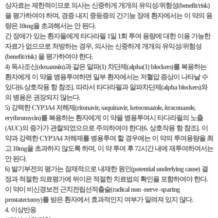
상자료는 제한적이므로 의사는 신중하게 개개의 유익성/위험성(benefit/risk)
을 평가하여야 하며, 경증 내지 중등증의 간기능 장애 환자에서는 이 약의 용
량은 10mg을 초과해서는 안 된다.
간 장애가 있는 환자들에게 타다라필 1일 1회 투여 용량에 대한 이용 가능한
자료가 없으므로 처방하는 경우, 의사는 신중하게 개개의 유익성/위험성
(benefit/risk) 을 평가하여야 한다.
4) 독사조신(doxazosin)과 같은 알파(1) 차단제(alpha(1) blockers)를 복용하는
환자에게 이 약을 병용투여하면 일부 환자에서는 저혈압 증상이 나타날 수
있다[6.상호작용 항 참조]. 따라서 타다라필과 알파차단제(alpha blockers)와
의 병용은 권장되지 않는다.
5) 강력한 CYP3A4 저해제(ritonavir, saquinavir, ketoconazole, itraconazole,
erythromycin)를 복용하는 환자에게 이 약을 병용투여시 타다라필의 노출
(AUC)의 증가가 관찰되었으므로 주의하여야 한다[6. 상호작용 항 참조]. 이
약과 강력한 CYP3A4 저해제를 병용투여 할 경우에는 이 약의 투여용량을 최
고 10mg을 초과하지 않도록 하며, 이 약 투여 후 72시간 내에 재투여하여서는
안 된다.
6) 발기부전의 평가는 잠재적으로 내재한 원인(potential underlying cause) 결
정과 적절한 의료평가에 뒤이은 적절한 치료법의 확인을 포함하여야 한다.
이 약이 비신경보전 근치전립선적출술(radical non -nerve -sparing
prostatectomy)를 받은 환자에서 효과적인지 여부가 알려져 있지 않다.
4. 이상반응