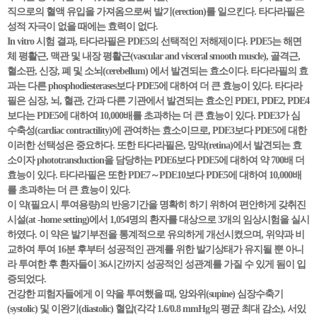
직으로의 혈액 유입을 가져옴으로써 발기(erection)를 일으킨다. 타다라필은
성적 자극이 없을 때에는 효력이 없다.
In vitro 시험 결과, 타다라필은 PDE5의 선택적인 저해제이다. PDE5는 해면
체 평활근, 맥관 및 내장 평활근(vascular and visceral smooth muscle), 골격근,
혈소판, 신장, 폐 및 소뇌(cerebellum) 에서 발견되는 효소이다. 타다라필의 효
과는 다른 phosphodiesterases보다 PDE5에 대하여 더 큰 효능이 있다. 타다라
필은 심장, 뇌, 혈관, 간과 다른 기관에서 발견되는 효소인 PDE1, PDE2, PDE4
보다는 PDE5에 대하여 10,000배를 초과하는 더 큰 효능이 있다. PDE3가 심
수축성(cardiac contractility)에 관여하는 효소이므로, PDE3보다 PDE5에 대한
이러한 선택성은 중요하다. 또한 타다라필은, 망막(retina)에서 발견되는 효
소이자 phototransduction을 담당하는 PDE6보다 PDE5에 대하여 약 700배 더
효능이 있다. 타다라필은 또한 PDE7～PDE10보다 PDE5에 대하여 10,000배
를 초과하는 더 큰 효능이 있다.
이 약(필요시 투여용량)의 반응기간을 명확히 하기 위하여 편안하게 갖취진
시설(at -home setting)에서 1,054명의 환자를 대상으로 3개의 임상시험을 실시
하였다. 이 약은 발기부전을 통계적으로 유의하게 개선시켰으며, 위약과 비
교하여 투여 16분 후부터 성공적인 관계를 위한 발기상태가 유지될 뿐 아니
라 투여한 후 환자들이 36시간까지 성공적인 성관계를 가질 수 있게 됨이 입
증되었다.
건강한 피험자들에게 이 약을 투여했을 때, 앙와위(supine) 심장수축기
(systolic) 및 이완기(diastolic) 혈압(각각 1.6/0.8 mmHg의 평균 최대 감소), 서있