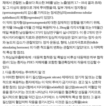
체에서 관찰된 노출보다 최소한 3배를 넘는 노출[범위 3.7～18.6] 결과 초래)
및 그 이상의 용량으로 개에 투여했을 때, 일부 개에서 정자형성
(spermatogenesis)의 감소를 가져오는 정세관상피(seminiferous tubular
epithelium)의 퇴행(regression)이 있었다.
이 약의 정자형성(spermatogenesis)에 대한 잠재적인 영향을 평가하기 위해,
본 약물 10mg을 6개월 간 매일 복용하거나, 20mg을 각각 6개월 또는 9개월간
매일 복용한 남성들에서 3가지 임상연구들이 실시되었다. 이 중 2개의 연구
에서 타다라필의 치료와 관련하여 임상적 타당성은 없어 보이는 정자 숫자
와 농도의 감소가 관찰되었다. 정자 운동성, 형태, 난포자극호르몬(follicle
stimulating hormone) 의 다른 척도들의 변화는 관찰되지 않았다[11. 1) 약력학
적 특성 항 참조].
7) 좌심실유출폐색(예 : 대동맥 협착증 및 특발성 비후성 대동맥판 하부 협착
증)이 있는 환자는 PDE5 저해제를 포함한 혈관확장제의 작용에 민감할 수
있다.
2. 다음 환자에는 투여하지 말 것
1) 어떠한 형태의 유기 질산염(organic nitrate) 제제라도 정기적 및/또는 간헐
적으로 복용하는 환자에게는 이 약의 투여가 금기이다[1. 경고 및 6. 상호작
용항 참조]. 임상시험에서 타다라필(tadalafil)은 질산염(nitrate)의 저혈압 작
용을 증가시키는 것으로 나타났다. 타다라필은 혈관확장 성질을 가지므로,
일시적으로 혈압을 약간 감소시키며[11. 1) 약력학적 특성 항 참조] 그 결과
질산염의 혈압저하 작용을 증가시킨다. 이것은 질소산화물(nitric