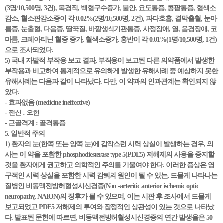
(3명/10,500명, 3건), 목경직, 백혈구수증가, 불안, 요도통증, 콩팥통증, 혈색소
감소, 혈소판감소증이 각 0.02%(2명/10,500명, 2건), 과다호흡, 결막출혈, 눈마
름증, 눈출혈, 다음증, 딸꾹질, 바깥생식기관통증, 사정장애, 열, 음경장애, 코
마름, 크레아티닌 혈중 증가, 혈색소증가, 홍반이 각 0.01%(1명/10,500명, 1건)
으로 조사되었다.
5) 국내 자발적 부작용 보고 결과, 부작용이 보고된 다른 의약품에서 발생한
부작용과 비교하여 통계적으로 유의하게 발생한 유해사례 중 예상하지 못한
유해사례는 다음과 같이 나타났다. 다만, 이 약과의 인과관계는 확인되지 않
았다.
- 효과없음 (medicine ineffective)
- 전신 : 오한
- 근골격계 : 골격통증
5. 일반적 주의
1) 환자의 눈(한쪽 또는 양쪽 눈)에 갑작스런 시력 상실이 발생하는 경우, 의
사는 이 약을 포함한 phosphodiesterase type 5(PDE5) 저해제의 사용을 중지할
것을 환자에게 권고하고 의학적인 주의를 기울여야 한다. 이러한 증상은 영
구적인 시력 상실을 포함한 시력 감퇴의 원인이 될 수 있는, 드물게 나타나는
질병인 비동맥전방허혈성시신경증(Non -arteritic anterior ischemic optic
neuropathy, NAION)의 징후가 될 수 있으며, 이는 시판 후 조사에서 드물게
보고되었고 PDE5 저해제의 투여와 잠정적인 상관성이 있는 것으로 나타났
다. 발표된 문헌에 따르면, 비동맥전방허혈성시신경증의 연간 발생율은 50