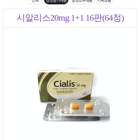
은?
구
꼴
섹
입금확인이 안되는 상황을 대비해 꼭 입금후 고객센터 연락바랍니다.
시알리스20mg 1+1 16판(64정)
매
사
스
고
[2026구정 연휴]설 연휴 배송 및 휴무 안내
노
객
마
하
센
이
주
우
터
페
문
이
조
지
회