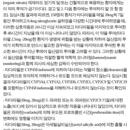
(organic nitrate) 제제라도 정기적 및/또는 간헐적으로 복용하는 환자에게는
이 약의 투여가 금기이다[1. 경고 및 2. 다음 환자에는 투여하지 말 것 항 참
조]. 임상시험 결과에 따르면, 150명의 환자가 타다라필을 매일 20mg씩 7일
동안 투여하고 0.4mg nitroglycerin 설하정을 다양한 시간대에 투여하였을 때,
이러한 상호작용은 24시간 이상 지속되었고 타다라필을 마지막으로 투여한
후 48시간이 지났을 때 더 이상 나타나지 않았다. 따라서, 이 약을 투여(타다
라필 2.5mg -20mg)한 환자가 생명에 위협을 받는 상황에 처하여 질산염의 투
여가 의학적으로 반드시 필요한 경우에는 이 약을 마지막으로 투여한 후 최
소한 48시간이 지난 후에야 질산염의 투여를 고려할 수 있다. 그러한 상황에
서 질산염을 투여할 때는 적절한 혈액 역학적 모니터링(haemodynamic
monitoring)과 함께 의사의 세심한 감독이 수반되어야 한다.
- 타다라필은 CYP450 isoforms에 의하여 대사되는 약물의 청소율(clearance)을
임상적으로 유의하게 저해하거나 유도할 것으로 예상되지 않는다. 임상시험
결과 타다라필이 CYP3A4, CYP1A2, CYP2D6, CYP2E1, CYP2C9 및 CYP2C19
를 포함하는 CYP450 isoforms을 저해하거나 유도하지 않는다는 것이 확인되
었다.
- 타다라필(10mg, 20mg)은 S -와파린 또는 R -와파린(CYP2C9 기질)에 대한
노출(AUC)에 있어서 임상적으로 유의한 작용을 나타내지 않았으며, 타다라
필은 와파린(warfarin)에 의해 유도된 프로트롬빈 시간(prothrombin time)의
변화에도 영향을 미치지 않았다.
- 타다라필(10mg, 20mg)은 아세틸살리실산(acetyl salicylic acid)에 의한 출혈 시