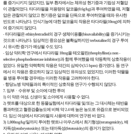
를 증가시키지 않았지만, 일부 환자에서는 체위성 현기증과 기립성 저혈압
이 관찰되었다. 타다라필을 저용량의 알코올(0.6g/kg)과 투여하였을 때, 저혈
압은 관찰되지 않았고 현기증은 알코올 단독으로 투여하였을 때와 유사한
빈도로 나타났다. 인식기능에 대한 알코올의 작용은 타다라필(10mg)에 의하
여 증가되지 않았다.
- 타다라필은 ethinylestradiol의 경구 생체이용률(bioavailability)을 증가시키는
것으로 나타났다. 임상적인 중요성은 불확실하지만 terbutaline의 경구 투여
시 유사한 증가가 예상될 수도 있다.
- 임상 약리학 연구에서 타다라필 10mg을 테오필린(theophylline(a non -
selective phosphodiesterase inhibitor))과 함께 투여했을 때 약동학적 상호작용이
없었다. 유일한 약력학적 작용은 약간의 심박수(3.5 bpm) 증가였다. 동 연구
에서 이 작용은 중요하지 않고 임상적인 유의성도 없었지만, 이러한 약물들
을 병용 투여할 경우에는 이러한 작용을 고려하여야 한다.
- 항당뇨병 약제들과의 특이적인 상호작용 연구가 수행되지 않았다.
7. 임부ㆍ수유부 및 소아에 대한 투여
1) 이 약은 여성, 신생아 및 소아에게 사용할 수 없다.
2) 랫트를 대상으로 한 동물실험에서 타다라필 및/또는 그 대사체는 태반을
통과하였고 혈중검출농도에 비해 약 2.4 배 높은 농도로 유즙으로 분비되었
다. 임신 여성에서 타다라필의 사용에 대하여 연구된 바 없다.
3) 1,000mg/kg/일까지 투여한 랫트나 마우스에서 최기형성(teratogenicity), 배
자독성(embryotoxicity) 또는 태아독성(fetotoxicity)의 증거가 없었다.