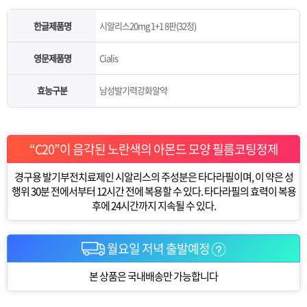
한글제품명
시알리스20mg 1+1 8판(32정)
영문제품명
Cialis
효능구분
남성발기력강화알약
“C20”이 음각된 노란색의 아몬드 모양 필름코팅정제
경구용 발기부전치료제인 시알리스의 주성분은 타다라필이며, 이 약은 성
행위 30분 전에서부터 12시간 전에 복용할 수 있다. 타다라필의 효력이 복용
후에 24시간까지 지속될 수 있다.
월요일 저녁 출발예정
본 상품은 국내배송만 가능합니다