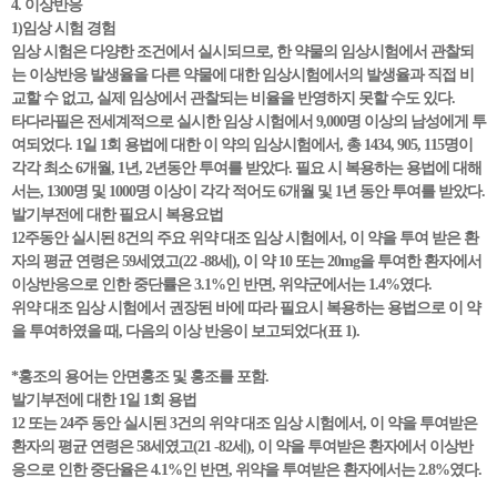
4. 이상반응
1)임상 시험 경험
임상 시험은 다양한 조건에서 실시되므로, 한 약물의 임상시험에서 관찰되
는 이상반응 발생율을 다른 약물에 대한 임상시험에서의 발생율과 직접 비
교할 수 없고, 실제 임상에서 관찰되는 비율을 반영하지 못할 수도 있다.
타다라필은 전세계적으로 실시한 임상 시험에서 9,000명 이상의 남성에게 투
여되었다. 1일 1회 용법에 대한 이 약의 임상시험에서, 총 1434, 905, 115명이
각각 최소 6개월, 1년, 2년동안 투여를 받았다. 필요 시 복용하는 용법에 대해
서는, 1300명 및 1000명 이상이 각각 적어도 6개월 및 1년 동안 투여를 받았다.
발기부전에 대한 필요시 복용요법
12주동안 실시된 8건의 주요 위약 대조 임상 시험에서, 이 약을 투여 받은 환
자의 평균 연령은 59세였고(22 -88세), 이 약 10 또는 20mg을 투여한 환자에서
이상반응으로 인한 중단률은 3.1%인 반면, 위약군에서는 1.4%였다.
위약 대조 임상 시험에서 권장된 바에 따라 필요시 복용하는 용법으로 이 약
을 투여하였을 때, 다음의 이상 반응이 보고되었다(표 1).
*홍조의 용어는 안면홍조 및 홍조를 포함.
발기부전에 대한 1일 1회 용법
12 또는 24주 동안 실시된 3건의 위약 대조 임상 시험에서, 이 약을 투여받은
환자의 평균 연령은 58세였고(21 -82세), 이 약을 투여받은 환자에서 이상반
응으로 인한 중단율은 4.1%인 반면, 위약을 투여받은 환자에서는 2.8%였다.