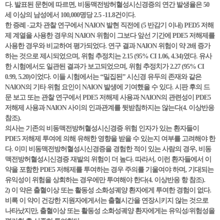
다. 발표된 문헌에 따르면, 비동맥전방허혈성시신경증의 연간 발생율은 50
세 이상의 남성에서 100,000명당 2.5 -11.8건이다.
한 증례 -교차 관찰 연구에서 NAION 발현 직전에 (5 반감기 이내) PED5 저해
제 계열을 사용한 경우의 NAION 위험이 그보다 앞선 기간에 PDE5 저해제를
사용한 경우와 비교하여 평가되었다. 연구 결과 NAION 위험이 약 2배 증가
하는 것으로 제시되었으며, 위험 추정치는 2.15 (95% CI 1.06, 4.34)였다. 유사
한 시험에서도 일관된 결과가 보고되었으며, 위험 추정치가 2.27 (95% CI
0.99, 5.20)이었다. 이들 시험에서는 “밀집된” 시신경 유두의 존재와 같은
NAION의 기타 위험 요인이 NAION 발생에 기여했을 수 있다. 시판 후의 드
문 보고 또는 관찰 연구에서 PDE5 저해제 사용과 NAION의 관련성이 PDE5
저해제 사용과 NAION 사이의 인과관계를 뒷받침하지는 않는다(4. 이상반응
참조).
의사는 기존의 비동맥전방허혈성시신경증 위험 인자가 있는 환자들이
PDE5 저해제 투여에 의해 유해한 영향을 받을 수 있는지 여부를 고려해야 한
다. 이미 비동맥전방허혈성시신경증을 경험한 적이 있는 사람의 경우, 비동
맥전방허혈성시신경증 재발의 위험이 더 높다. 따라서, 이런 환자들에서 이
약을 포함한 PDE5 저해제를 투여하는 경우 주의를 기울여야 하며, 기대되는
유익성이 위험을 상회하는 경우에만 투여해야 한다(4. 이상반응 항 참조).
2) 이 약은 출혈이상 또는 활동성 소화성궤양 환자에게 투여한 경험이 없다.
비록 이 약이 건강한 지원자에게서는 출혈시간을 연장시키지 않는 것으로
나타났지만, 출혈이상 또는 활동성 소화성궤양 환자에게는 유익성/위험성을