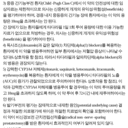
3) 중증 간기능부전 환자(Child -Pugh Class C)에서 이 약의 안전성에 대한 임
상자료는 제한적이므로 의사는 신중하게 개개의 유익성/위험성(benefit/risk)
을 평가하여야 하며, 경증 내지 중등증의 간기능 장애 환자에서는 이 약의 용
량은 10mg을 초과해서는 안 된다.
간 장애가 있는 환자들에게 타다라필 1일 1회 투여 용량에 대한 이용 가능한
자료가 없으므로 처방하는 경우, 의사는 신중하게 개개의 유익성/위험성
(benefit/risk) 을 평가하여야 한다.
4) 독사조신(doxazosin)과 같은 알파(1) 차단제(alpha(1) blockers)를 복용하는
환자에게 이 약을 병용투여하면 일부 환자에서는 저혈압 증상이 나타날 수
있다[6.상호작용 항 참조]. 따라서 타다라필과 알파차단제(alpha blockers)와
의 병용은 권장되지 않는다.
5) 강력한 CYP3A4 저해제(ritonavir, saquinavir, ketoconazole, itraconazole,
erythromycin)를 복용하는 환자에게 이 약을 병용투여시 타다라필의 노출
(AUC)의 증가가 관찰되었으므로 주의하여야 한다[6. 상호작용 항 참조]. 이
약과 강력한 CYP3A4 저해제를 병용투여 할 경우에는 이 약의 투여용량을 최
고 10mg을 초과하지 않도록 하며, 이 약 투여 후 72시간 내에 재투여하여서는
안 된다.
6) 발기부전의 평가는 잠재적으로 내재한 원인(potential underlying cause) 결
정과 적절한 의료평가에 뒤이은 적절한 치료법의 확인을 포함하여야 한다.
이 약이 비신경보전 근치전립선적출술(radical non -nerve -sparing
prostatectomy)를 받은 환자에서 효과적인지 여부가 알려져 있지 않다.