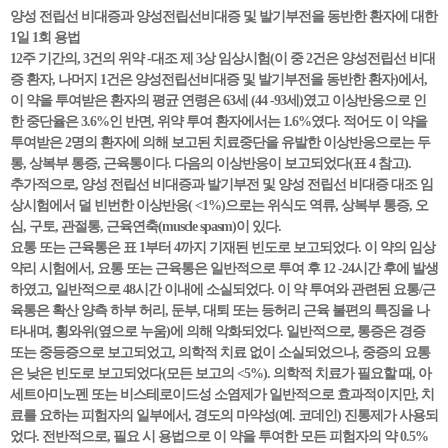
양성 전립선 비대증과 양성전립선비대증 및 발기부전을 동반한 환자에 대한
1일 1회 용법
12주 기간의, 3건의 위약 -대조 제 3상 임상시험(이 중 2건은 양성전립선 비대
증 환자, 나머지 1건은 양성전립선비대증 및 발기부전을 동반한 환자)에서,
이 약을 투여받은 환자의 평균 연령은 63세 (44 -93세)였고 이상반응으로 인
한 중단율은 3.6%인 반면, 위약 투여 환자에서는 1.6%였다. 적어도 이 약을
투여받은 2명의 환자에 의해 보고된 치료중단을 유발한 이상반응으로는 두
통, 상복부 통증, 근육통이다. 다음의 이상반응이 보고되었다(표 4 참고).
추가적으로, 양성 전립선 비대증과 발기부전 및 양성 전립선 비대증 대조 임
상시험에서 덜 빈번한 이상반응( <1%)으로는 위식도 역류, 상복부 통증, 오
심, 구토, 관절통, 근육연축(muscle spasm)이 있다.
요통 또는 근육통은 표 1부터 4까지 기재된 빈도로 보고되었다. 이 약의 임상
약리 시험에서, 요통 또는 근육통은 일반적으로 투여 후 12 -24시간 후에 발생
하였고, 일반적으로 48시간 이내에 소실되었다. 이 약 투여와 관련된 요통/근
육통은 확산 양측 하부 허리, 둔부, 대퇴 또는 등허리 근육 불편의 특징을 나
타내며, 횡와위(옆으로 누움)에 의해 악화되었다. 일반적으로, 통증은 경증
또는 중등증으로 보고되었고, 의학적 치료 없이 소실되었으나, 중증의 요통
은 낮은 빈도로 보고되었다(모든 보고의 <5%). 의학적 치료가 필요할 때, 아
세트아미노펜 또는 비스테로이드성 소염제가 일반적으로 효과적이지만, 치
료를 요하는 피험자의 일부에서, 경도의 마약성(예. 코데인) 진통제가 사용되
었다. 전반적으로, 필요 시 용법으로 이 약을 투여한 모든 피험자의 약 0.5%