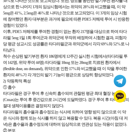
50%로 나타난 것으로 보고되었다. 또한, 당뇨를 동반한 발기부전 환자를 대
상으로 한 나머지 1개의 임상시험에서는 위약의 28%와 비교했을 때, 이 약
5mg은 41%, 2.5mg은 46%로 나타난 것으로 보고되었다. 이 3개의 임상 시험
에 참여했던 환자 대부분은 과거에 필요에 따른 PDE5 저해제 투여 시 반응한
경험이 있었다.
이후, PDE5 저해제를 투여한 경험이 없는 환자 217명을 대상으로 하여 타다
라필 5mg 1일 1회 투여군과 위약군에 무작위 배정하여 시험한 결과, 피험자
당 평균 성교시도 성공률은 타다라필군과 위약군에서 각각 69%와 52%로 나
타났다.
척수 손상된 발기부전 환자 186명에게 12주간 실시한 시험에서(타다라필 투
여 142명, 위약 투여 44명) 타다라필 10mg 또는 20mg로 치료된 환자에서
(flexible dose, on demand), 위약으로 인한 17%와 비교했을 때 이 약을 투여한
환자의 48%가 각 개인의 발기 기능이 평균으로 상당히 향상되었다.
2) 약동학적 특성
① 흡수
타다라필은 경구 투여 후 신속히 흡수되며 관찰된 평균 최대 혈장 농도
(Cmax)는 투여 후 중간값으로 2시간에 도달하였다. 경구 투여 후 타다라필의
절대 생체이용률은 결정되지 않았다.
타다라필의 흡수율과 흡수정도는 식사에 의하여 영향 받지 않으므로 이 약
은 식사와 함께 또는 식사를 하지 않고 복용할 수 있다. 복용 시간(아침 대 저
녁)은 흡수율과 흡수정도에 대하여 임상적으로 연관성 있는 작용이 없었다.
② 분포