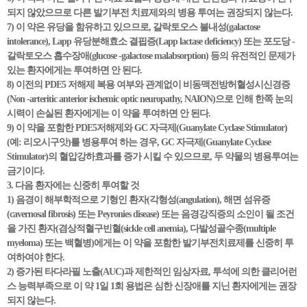
되지 않았으므로 다른 발기부전 치료제와의 병용 투여는 권장되지 않는다.
7) 이 약은 유당을 함유하고 있으므로, 갈락토오스 불내성(galactose
intolerance), Lapp 유당분해효소 결핍증(Lapp lactase deficiency) 또는 포도당 -
갈락토오스 흡수장애(glucose -galactose malabsorption) 등의 유전적인 문제가
있는 환자에게는 투여하면 안 된다.
8) 이전의 PDE5 저해제 복용 여부와 관계없이 비동맥전방허혈성시신경증
(Non -arteritic anterior ischemic optic neuropathy, NAION)으로 인해 한쪽 눈의
시력이 손실된 환자에게는 이 약을 투여하면 안 된다.
9) 이 약을 포함한 PDE5저해제와 GC 자극제(Guanylate Cyclase Stimulator)
(예: 리오시구앗)를 병용투여 하는 경우, GC 자극제(Guanylate Cyclase
Stimulator)의 혈압강하효과를 증가 시킬 수 있으므로, 두 약물의 병용투여는
금기이다.
3. 다음 환자에는 신중히 투여할 것
1) 음경이 해부학적으로 기형인 환자(각형성(angulation), 해면 섬유증
(cavernosal fibrosis) 또는 Peyronies disease) 또는 음경강직증의 소인이 될 조건
을 가진 환자(겸상적혈구빈혈(sickle cell anemia), 다발성골수종(multiple
myeloma) 또는 백혈병)에게는 이 약을 포함한 발기부전치료제를 신중히 투
여하여야 한다.
2) 증가된 타다라필 노출(AUC)과 제한적인 임상자료, 투석에 의한 클리어런
스 능력부족으로 이 약 1일 1회 용법은 심한 신장애를 지닌 환자에게는 권장
되지 않는다.