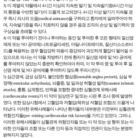
3) 이 계열의 약물에서 4시간 이상의 지속된 발기 및 지속발기증(6시간 이상
의 통증을 수반한 발기)이 드물게 보고되었다. 4시간 이상 발기가 지속될 경
우 즉시 의사의 도움(medical assistance)을 구하라고 환자에게 알려주어야 하
며, 지속발기증을 즉시 치료하지 않을 경우 음경 조직의 손상 및 발기력의 영
구상실을 초래할 수 있다.
4) 이 약을 투여하기 전이나 투여하는 동안 및 투여한 후 모든 형태의 질산염
제제 또는 NO 공여제(니트로글리세린, 아밀나이트레이트, 질산이소소르비
드)를 복용하는 경우 혈압강하 작용이 증강되어 과도하게 혈압이 떨어질 수
있으므로 의사는 이 약을 처방하기 전에 환자가 질산염 제제 및 NO 공여제
를 투여하지 않았는지 충분히 확인하여야 하며, 이 약 투여 중 및 투여 후 질
산염 제제 및 NO 공여제를 투여하지 않도록 주의시킨다.
5) 심근경색, 급성 심정지, 불안정한 협심증(unstable angina pectoris), 심실 부
정맥(ventricular arrhythmia), 뇌졸중, 및 일과성 허혈성 발작(transient ischemic
attacks), 흉통, 심계항진, 빈맥을 포함한 중대한 심혈관계 유해사례
(cardiovascular events)가 이 약의 임상연구 및/또는 시판 후 조사 중에 발생하
였다. 또한 임상시험에서 고혈압과 저혈압(체위성 저혈압 포함)도 드물게 나
타났다. 이러한 유해사례들이 나타난 환자들의 대부분은 이전부터 심혈관계
위험인자들(pre -existing cardiovascular risk factors)을 가지고 있었다. 그러나,
이러한 유해사례들이 심혈관계 위험인자들 또는 이 약 또는 성 행위 또는 이
러한 인자들의 조합 또는 다른 인자 등과 직접적인 연관이 있는지는 분명히
밝혀지지 않았다.