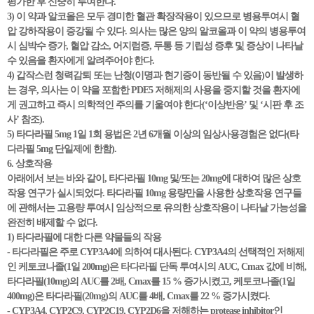
평가한 후 신중히 투여한다.
3) 이 약과 알코올은 모두 경미한 혈관 확장작용이 있으므로 병용투여시 혈
압 강하작용이 증강될 수 있다. 의사는 많은 양의 알코올과 이 약의 병용투여
시 심박수 증가, 혈압 감소, 어지럼증, 두통 등 기립성 증후 및 증상이 나타날
수 있음을 환자에게 알려주어야 한다.
4) 갑작스런 청력감퇴 또는 난청(이명과 현기증이 동반될 수 있음)이 발생하
는 경우, 의사는 이 약을 포함한 PDE5 저해제의 사용을 중지할 것을 환자에
게 권고하고 즉시 의학적인 주의를 기울여야 한다(‘이상반응’ 및 ‘시판 후 조
사’ 참조).
5) 타다라필 5mg 1일 1회 용법은 2년 6개월 이상의 임상사용경험은 없다(타
다라필 5mg 단일제에 한함).
6. 상호작용
아래에서 보는 바와 같이, 타다라필 10mg 및/또는 20mg에 대하여 많은 상호
작용 연구가 실시되었다. 타다라필 10mg 용량만을 사용한 상호작용 연구들
에 관해서는 고용량 투여시 임상적으로 유의한 상호작용이 나타날 가능성을
완전히 배제할 수 없다.
1) 타다라필에 대한 다른 약물들의 작용
- 타다라필은 주로 CYP3A4에 의하여 대사된다. CYP3A4의 선택적인 저해제
인 케토코나졸(1일 200mg)은 타다라필 단독 투여시의 AUC, Cmax 값에 비해,
타다라필(10mg)의 AUC를 2배, Cmax를 15 % 증가시켰고, 케토코나졸(1일
400mg)은 타다라필(20mg)의 AUC를 4배, Cmax를 22 % 증가시켰다.
- CYP3A4, CYP2C9, CYP2C19, CYP2D6을 저해하는 protease inhibitor인