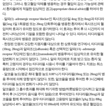
없었다. 그러나, 항고혈압 약제를 병용하는 경우 혈압의 감소 가능성에 관해
서 환자들에게 적절한 임상적인 권고(appropriate clinical advice)를 하여야 한
다.
- 알파(1) -adrenergic receptor blocker인 독사조신(1일 4mg 또는 8mg)과 타다라
필(5mg 1일 1회용법 또는 20mg 단회투여)을 병용한 환자에서 독사조신의 혈
압저하 효과가 유의한 정도로 증가하였다. 이 효과는 투여 후 12 시간까지 여
전히 나타났으며 기절을 포함한 증상이 나타날 수 있다. 따라서, 타다라필과
독사조신과의 병용은 권장되지 않는다.
- 한정된 인원의 건강한 지원자를 대상으로 한 상호작용 연구에서, 타다라필
(10mg, 20mg)과 알파조신(alfuzosin) 혹은 선택적인 알파(1A) -adrenergic
receptor 차단제인 탐스로신(tamsulosin)의 병용투여시 임상적으로 유의한 혈
압변화가 보고되지 않았다. 그러나, 알파 차단제로 치료 받고 있는 환자 및
특히 고령자의 경우는 타다라필 사용시 주의를 기울여야 한다. 치료는 최소
용량으로 시작해서 점진적으로 조절되어야 한다.
- 알코올 농도(평균 최대 혈중 농도 0.08%)가 타다라필(10mg 또는 20mg)의 병
용 투여에 의해 영향 받지 않았다. 또한, 알코올을 병용 투여한 후 3시간째에
타다라필 농도의 변화가 나타나지 않았다.
알코올은 그 흡수효과를 최대화 하기위한 방법(하룻밤동안 단식하고 알코올
투여 후 2시간까지 음식을 주지 않음)으로 투여되었다. 타다라필(20mg)과 알
코올을 함께 투여하는 경우 타다라필은 고용량의 알코올(0.7g/kg 또는 80kg
남성에서 40% 알코올[보드카] 약 180ml)에 의하여 유도되는 평균 혈압감소