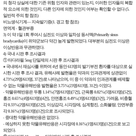
의 청각 상실에 대한 기존 위험 인자와 관련이 있는지, 이러한 인자들의 복합
적 요소에 의한 것인지, 다른 인자에 의한 것인지 여부는 확인할 수 없다 (5.
일반적 주의 항 참조)
비뇨생식기계— 지속발기증(1. 경고 항 참조)
면역계 - 혈관부종
3) 이 약 1일 1회 투여시 심전도 이상와 일차성 동서맥(Primarily sinus
bradycardia)이 위약군보다 약간 높게 발현되었다. 대부분의 심전도 이상은
이상반응과 무관하였다.
4) 국내 시판 후 조사결과
① 타다라필 5mg 단일제의 시판 후 조사결과
● 국내에서 재심사를 위하여 4년 동안 613명의 발기부전 환자를 대상으로 실
시한 시판 후 조사 결과, 유해사례 발현율은 약과의 인과관계에 상관없이
4.73%(29명/613명, 37건)로 나타났으며, 이 중 이 약과의 인과관계를 배제할
수 없는 약물유해반응 발현율은 3.75%(23명/613명, 31건) 이었다.
- 약물유해반응은 두통 1.14%(7명/613명)[7건], 근육통 0.82%(5명/613명)[5건],
홍조 0.65%(4명/613명)[4건], 안면홍조 0.49%(3명/613명)[3건], 가려움, 비충혈
각 0.33%(2명/613명)[2건], 이상감각, 시각장애, 심계항진, 소화불량, 안면부종
각 0.16%(1명/613명)[1건]으로 조사되었다.
- 중대한 약물유해반응은 없었다.
- 예상하지 못한 약물유해반응은 시각장애 0.16%(1명/613명)[1건]으로 보고
되었다.