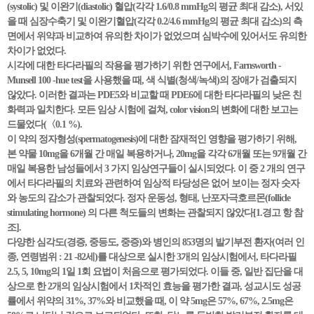
(systolic) 및 이완기(diastolic) 혈압(각각 1.6/0.8 mmHg의 평균 최대 감소), 서있
을 때 심장수축기 및 이완기혈압(각각 0.2/4.6 mmHg의 평균 최대 감소)의 측
면에서 위약과 비교하여 유의한 차이가 없었으며 심박수에 있어서도 유의한
차이가 없었다.
시각에 대한 타다라필의 작용을 평가하기 위한 연구에서, Farnsworth -
Munsell 100 -hue test을 사용했을 때, 색 식별(청색/녹색)의 장애가 검출되지
않았다. 이러한 결과는 PDE5와 비교할 때 PDE6에 대한 타다라필의 낮은 친
화력과 일치한다. 모든 임상 시험에 걸쳐, color vision의 변화에 대한 보고는
드물었다(〈0.1 %).
이 약의 정자형성(spermatogenesis)에 대한 잠재적인 영향을 평가하기 위해,
본 약물 10mg을 6개월 간 매일 복용하거나, 20mg을 각각 6개월 또는 9개월 간
매일 복용한 남성들에서 3 가지 임상연구들이 실시되었다. 이 중 2 개의 연구
에서 타다라필의 치료와 관련하여 임상적 타당성은 없어 보이는 정자 숫자
와 농도의 감소가 관찰되었다. 정자 운동성, 형태, 난포자극호르몬(follicle
stimulating hormone) 의 다른 척도들의 변화는 관찰되지 않았다[1.경고 항 참
조].
다양한 심각도(경증, 중등도, 중증)와 병인의 853명의 발기부전 환자(여러 인
종, 연령범위 : 21 -82세)를 대상으로 실시한 3개의 임상시험에서, 타다라필
2.5, 5, 10mg의 1일 1회 요법이 처음으로 평가되었다. 이들 중, 일반 집단을 대
상으로 한 2개의 임상시험에서 1차적인 효능을 평가한 결과, 성교시도 성공
률에서 위약의 31%, 37%와 비교했을 때, 이 약 5mg은 57%, 67%, 2.5mg은