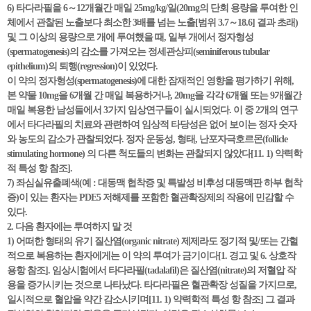
6) 타다라필을 6～12개월간 매일 25mg/kg/일(20mg의 단회 용량을 투여한 인
체에서 관찰된 노출보다 최소한 3배를 넘는 노출[범위 3.7～18.6] 결과 초래)
및 그 이상의 용량으로 개에 투여했을 때, 일부 개에서 정자형성
(spermatogenesis)의 감소를 가져오는 정세관상피(seminiferous tubular
epithelium)의 퇴행(regression)이 있었다.
이 약의 정자형성(spermatogenesis)에 대한 잠재적인 영향을 평가하기 위해,
본 약물 10mg을 6개월 간 매일 복용하거나, 20mg을 각각 6개월 또는 9개월간
매일 복용한 남성들에서 3가지 임상연구들이 실시되었다. 이 중 2개의 연구
에서 타다라필의 치료와 관련하여 임상적 타당성은 없어 보이는 정자 숫자
와 농도의 감소가 관찰되었다. 정자 운동성, 형태, 난포자극호르몬(follicle
stimulating hormone) 의 다른 척도들의 변화는 관찰되지 않았다[11. 1) 약력학
적 특성 항 참조].
7) 좌심실유출폐색(예 : 대동맥 협착증 및 특발성 비후성 대동맥판 하부 협착
증)이 있는 환자는 PDE5 저해제를 포함한 혈관확장제의 작용에 민감할 수
있다.
2. 다음 환자에는 투여하지 말 것
1) 어떠한 형태의 유기 질산염(organic nitrate) 제제라도 정기적 및/또는 간헐
적으로 복용하는 환자에게는 이 약의 투여가 금기이다[1. 경고 및 6. 상호작
용항 참조]. 임상시험에서 타다라필(tadalafil)은 질산염(nitrate)의 저혈압 작
용을 증가시키는 것으로 나타났다. 타다라필은 혈관확장 성질을 가지므로,
일시적으로 혈압을 약간 감소시키며[11. 1) 약력학적 특성 항 참조] 그 결과