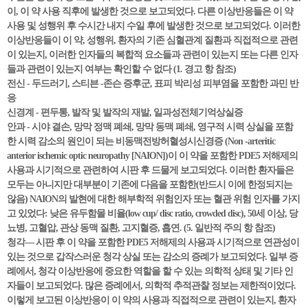
이, 이 약 사용 직후에 발생한 것으로 보고되었다. 다른 이상반응들은 이 약
사용 및 성행위 후 수시간 내지 수일 후에 발생한 것으로 보고되었다. 이러한
이상반응들이 이 약, 성행위, 환자의 기존 심혈관계 질환과 직접적으로 관련
이 있는지, 이러한 인자들의 복합적 요소들과 관련이 있는지 또는 다른 인자
들과 관련이 있는지 여부는 확인할 수 없다 (1. 경고 항 참조)
전신 - 두드러기, 스티븐 -존슨 증후군, 표피 박리성 피부염을 포함한 과민 반
응
신경계 - 편두통, 발작 및 발작의 재발, 일과성전체기억상실증
안과 - 시야 결손, 망막 정맥 폐쇄, 망막 동맥 폐쇄, 영구적 시력 상실을 포함
한 시력 감소의 원인이 되는 비동맥전방허혈성시신경증 (Non -arteritic
anterior ischemic optic neuropathy [NAION])이 이 약을 포함한 PDE5 저해제의
사용과 시기적으로 관련하여 시판 후 드물게 보고되었다. 이러한 환자들은
모두는 아니지만 대부분이 기존에 다음을 포함한(반드시 이에 한정되지는
않음) NAION의 발현에 대한 해부학적 위험인자 또는 혈관 위험 인자를 가지
고 있었다: 낮은 유두함몰 비율(low cup/ disc ratio, crowded disc), 50세 이상, 당
뇨병, 고혈압, 관상 동맥 질환, 고지혈증, 흡연. (5. 일반적 주의 항 참조)
청각— 시판 후 이 약을 포함한 PDE5 저해제의 사용과 시기적으로 연관성이
있는 것으로 갑작스러운 청각 상실 또는 감소의 증례가 보고되었다. 일부 증
례에서, 청각 이상반응에 중요한 역할을 할 수 있는 의학적 상태 및 기타 인
자들이 보고되었다. 많은 증례에서, 의학적 추적관찰 정보는 제한적이었다.
이렇게 보고된 이상반응이 이 약의 사용과 직접적으로 관련이 있는지, 환자