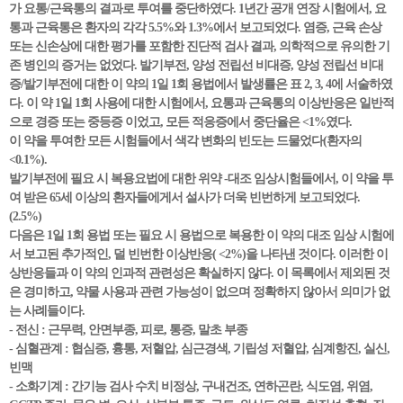
가 요통/근육통의 결과로 투여를 중단하였다. 1년간 공개 연장 시험에서, 요
통과 근육통은 환자의 각각 5.5%와 1.3%에서 보고되었다. 염증, 근육 손상
또는 신손상에 대한 평가를 포함한 진단적 검사 결과, 의학적으로 유의한 기
존 병인의 증거는 없었다. 발기부전, 양성 전립선 비대증, 양성 전립선 비대
증/발기부전에 대한 이 약의 1일 1회 용법에서 발생률은 표 2, 3, 4에 서술하였
다. 이 약 1일 1회 사용에 대한 시험에서, 요통과 근육통의 이상반응은 일반적
으로 경증 또는 중등증 이었고, 모든 적응증에서 중단율은 <1%였다.
이 약을 투여한 모든 시험들에서 색각 변화의 빈도는 드물었다(환자의
<0.1%).
발기부전에 필요 시 복용요법에 대한 위약 -대조 임상시험들에서, 이 약을 투
여 받은 65세 이상의 환자들에게서 설사가 더욱 빈번하게 보고되었다.
(2.5%)
다음은 1일 1회 용법 또는 필요 시 용법으로 복용한 이 약의 대조 임상 시험에
서 보고된 추가적인, 덜 빈번한 이상반응( <2%)을 나타낸 것이다. 이러한 이
상반응들과 이 약의 인과적 관련성은 확실하지 않다. 이 목록에서 제외된 것
은 경미하고, 약물 사용과 관련 가능성이 없으며 정확하지 않아서 의미가 없
는 사례들이다.
- 전신 : 근무력, 안면부종, 피로, 통증, 말초 부종
- 심혈관계 : 협심증, 흉통, 저혈압, 심근경색, 기립성 저혈압, 심계항진, 실신,
빈맥
- 소화기계 : 간기능 검사 수치 비정상, 구내건조, 연하곤란, 식도염, 위염,