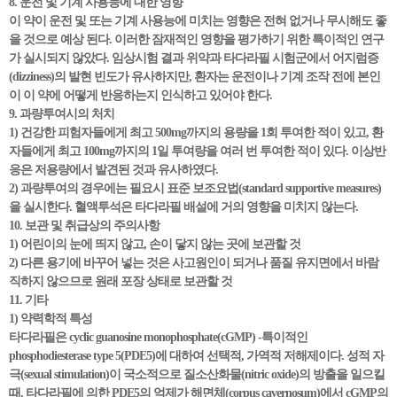
8. 운전 및 기계 사용능에 대한 영향
이 약이 운전 및 또는 기계 사용능에 미치는 영향은 전혀 없거나 무시해도 좋
을 것으로 예상 된다. 이러한 잠재적인 영향을 평가하기 위한 특이적인 연구
가 실시되지 않았다. 임상시험 결과 위약과 타다라필 시험군에서 어지럼증
(dizziness)의 발현 빈도가 유사하지만, 환자는 운전이나 기계 조작 전에 본인
이 이 약에 어떻게 반응하는지 인식하고 있어야 한다.
9. 과량투여시의 처치
1) 건강한 피험자들에게 최고 500mg까지의 용량을 1회 투여한 적이 있고, 환
자들에게 최고 100mg까지의 1일 투여량을 여러 번 투여한 적이 있다. 이상반
응은 저용량에서 발견된 것과 유사하였다.
2) 과량투여의 경우에는 필요시 표준 보조요법(standard supportive measures)
을 실시한다. 혈액투석은 타다라필 배설에 거의 영향을 미치지 않는다.
10. 보관 및 취급상의 주의사항
1) 어린이의 눈에 띄지 않고, 손이 닿지 않는 곳에 보관할 것
2) 다른 용기에 바꾸어 넣는 것은 사고원인이 되거나 품질 유지면에서 바람
직하지 않으므로 원래 포장 상태로 보관할 것
11. 기타
1) 약력학적 특성
타다라필은 cyclic guanosine monophosphate(cGMP) -특이적인
phosphodiesterase type 5(PDE5)에 대하여 선택적, 가역적 저해제이다. 성적 자
극(sexual stimulation)이 국소적으로 질소산화물(nitric oxide)의 방출을 일으킬
때, 타다라필에 의한 PDE5의 억제가 해면체(corpus cavernosum)에서 cGMP의