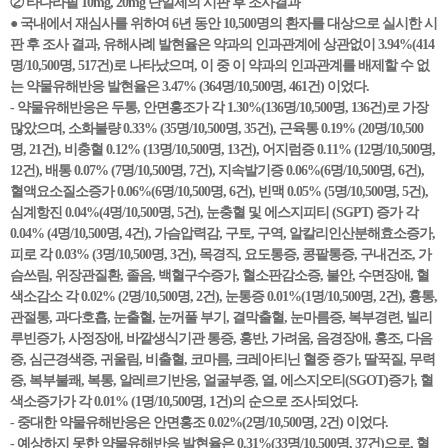
② 타다라필 10mg, 20mg 단일제의 시판 후 조사결과
● 국내에서 재심사를 위하여 6년 동안 10,500명의 환자를 대상으로 실시한 시
판 후 조사 결과, 유해사례 발현율은 약과의 인과관계에 상관없이 3.94%(414
명/10,500명, 517건)로 나타났으며, 이 중 이 약과의 인과관계를 배제할 수 없
는 약물유해반응 발현율은 3.47% (364명/10,500명, 461건) 이었다.
- 약물유해반응은 두통, 안면홍조가 각 1.30%(136명/10,500명, 136건)로 가장
많았으며, 소화불량 0.33% (35명/10,500명, 35건), 근육통 0.19% (20명/10,500
명, 21건), 비충혈 0.12% (13명/10,500명, 13건), 어지럼증 0.11% (12명/10,500명,
12건), 배통 0.07% (7명/10,500명, 7건), 지속발기증 0.06%(6명/10,500명, 6건),
혈액요소질소증가 0.06%(6명/10,500명, 6건), 빈맥 0.05% (5명/10,500명, 5건),
심계항진 0.04%(4명/10,500명, 5건), 눈충혈 및 에스지피티 (SGPT) 증가 각
0.04% (4명/10,500명, 4건), 가슴압력감, 구토, 구역, 알칼리인산분해효소증가,
피로 각 0.03% (3명/10,500명, 3건), 목경직, 요도통증, 콩팥통증, 구내건조, 가
슴쓰림, 위장관질환, 졸음, 백혈구수증가, 혈소판감소증, 불안, 수면장애, 혈
색소감소 각 0.02% (2명/10,500명, 2건), 눈통증 0.01%(1명/10,500명, 2건), 흉통,
관절통, 과다호흡, 눈출혈, 눈꺼풀 부기, 결막출혈, 눈마름증, 복부경련, 빌리
루빈증가, 사정장애, 바깥생식기관 통증, 홍반, 가려움, 음경장애, 홍조, 다음
증, 심근경색증, 귀울림, 비출혈, 코마름, 크레아티닌 혈중 증가, 딸꾹질, 무력
증, 복부불쾌, 복통, 알레르기반응, 얼굴부종, 열, 에스지오티(SGOT)증가, 혈
색소증가가 각 0.01% (1명/10,500명, 1건)의 순으로 조사되었다.
- 중대한 약물유해반응은 안면홍조 0.02%(2명/10,500명, 2건) 이었다.
- 예상하지 못한 약물유해반응 발현율은 0.31%(33명/10,500명, 37건)으로, 혈