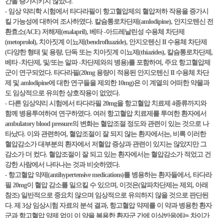
간을 증가시키지 않았다.
- 임상 약리학 시험에서 타다라필이 항고혈압제의 혈압저하 작용을 증가시
킬 가능성에 대하여 조사하였다. 칼슘통로차단제(amlodipine), 안지오텐신 전
환효소(ACE) 저해제(enalapril), 베타 -아드레날린성 수용체 차단제
(metoprolol), 치아짓계 이뇨제(bendrofluazide), 안지오텐신 II 수용체 차단제
(다양한 형태 및 용량, 단독 또는 치아짓계 이뇨제(thiazides), 칼슘통로차단제,
베타 -차단제, 및/또는 알파 -차단제와의 병용)를 포함하여, 주요 항고혈압제
군이 연구되었다. 타다라필(20mg 용량이 적용된 안지오텐신 II 수용체 차단
제 및 amlodipine에 대한 연구들을 제외한 10mg)은 이 계열의 어떠한 약물과
도 임상적으로 유의한 상호작용이 없었다.
- 다른 임상약리 시험에서 타다라필 20mg을 항고혈압 치료제 4종류까지와
함께 병용투여하여 연구하였다. 여러 항고혈압 치료제를 투여한 환자에서
ambulatory blood pressure의 변화는 혈압조절 정도와 관련이 있는 것으로 나
타났다. 이와 관련하여, 혈압조절이 잘 되지 않는 환자에서는, 비록 이러한
혈압감소가 대부분의 환자에서 저혈압 증상과 관련이 있지는 않았지만 그
감소가 더 컸다. 혈압조절이 잘 되고 있는 환자에서는 혈압감소가 적었고 건
강한 사람에서 나타나는 것과 비슷하였다.
- 항고혈압 약제(antihypertensive medications)를 병용하는 환자들에서, 타다라
필 20mg이 혈압 감소를 일으킬 수 있으며, 이것은(알파차단제는 제외, 아래
참조) 일반적으로 중요치 않으며 임상적으로 유의하지 않을 것으로 판단된
다. 제 3상 임상시험 자료의 분석 결과, 항고혈압 약제를 이 약과 병용한 환자
군과 항고혈압 약제 없이 이 약을 복용한 환자군 간에 이상반응에는 차이가