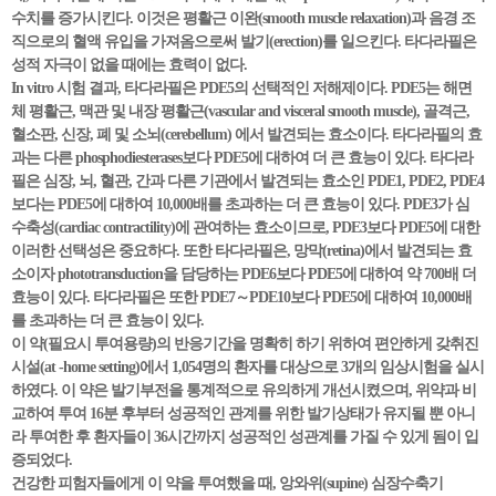
수치를 증가시킨다. 이것은 평활근 이완(smooth muscle relaxation)과 음경 조
직으로의 혈액 유입을 가져옴으로써 발기(erection)를 일으킨다. 타다라필은
성적 자극이 없을 때에는 효력이 없다.
In vitro 시험 결과, 타다라필은 PDE5의 선택적인 저해제이다. PDE5는 해면
체 평활근, 맥관 및 내장 평활근(vascular and visceral smooth muscle), 골격근,
혈소판, 신장, 폐 및 소뇌(cerebellum) 에서 발견되는 효소이다. 타다라필의 효
과는 다른 phosphodiesterases보다 PDE5에 대하여 더 큰 효능이 있다. 타다라
필은 심장, 뇌, 혈관, 간과 다른 기관에서 발견되는 효소인 PDE1, PDE2, PDE4
보다는 PDE5에 대하여 10,000배를 초과하는 더 큰 효능이 있다. PDE3가 심
수축성(cardiac contractility)에 관여하는 효소이므로, PDE3보다 PDE5에 대한
이러한 선택성은 중요하다. 또한 타다라필은, 망막(retina)에서 발견되는 효
소이자 phototransduction을 담당하는 PDE6보다 PDE5에 대하여 약 700배 더
효능이 있다. 타다라필은 또한 PDE7～PDE10보다 PDE5에 대하여 10,000배
를 초과하는 더 큰 효능이 있다.
이 약(필요시 투여용량)의 반응기간을 명확히 하기 위하여 편안하게 갖취진
시설(at -home setting)에서 1,054명의 환자를 대상으로 3개의 임상시험을 실시
하였다. 이 약은 발기부전을 통계적으로 유의하게 개선시켰으며, 위약과 비
교하여 투여 16분 후부터 성공적인 관계를 위한 발기상태가 유지될 뿐 아니
라 투여한 후 환자들이 36시간까지 성공적인 성관계를 가질 수 있게 됨이 입
증되었다.
건강한 피험자들에게 이 약을 투여했을 때, 앙와위(supine) 심장수축기