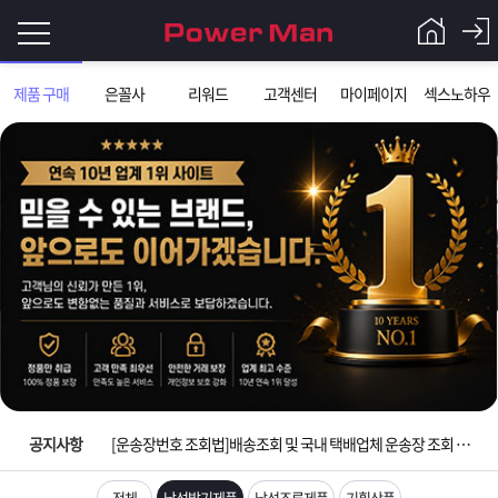
로
제품 구매
은꼴사
리워드
고객센터
마이페이지
섹스노하우
그
로
그
인
인
회
이
원
가
필
입
Q&A
입금확인이 안되는 상황을 대비해 꼭 입금후 고객센터 연락바랍니다.
요
파
[2026구정 연휴]설 연휴 배송 및 휴무 안내
합
워
제
[운송장번호 조회법]배송조회 및 국내 택배업체 운송장 조회 하는법
니
맨
품
은
다.
공지사항
[ios앱 오픈]아이폰 고객 앱설치 가능합니다.
[무인택배함 이용 안내] 집 밖에 주소로 택배 받기
전체
남성발기제품
남성조루제품
기획상품