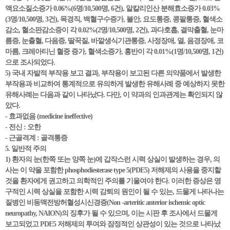
액요소질소증가 0.06%(6명/10,500명, 6건), 알칼리인산 분해효소증가 0.03%
(3명/10,500명, 3건), 목경직, 백혈구수증가, 불안, 요도통증, 콩팥통증, 혈색소
감소, 혈소판감소증이 각 0.02%(2명/10,500명, 2건), 과다호흡, 결막출혈, 눈마
름증, 눈출혈, 다음증, 딸꾹질, 바깥생식기관통증, 사정장애, 열, 음경장애, 코
마름, 크레아티닌 혈중 증가, 혈색소증가, 홍반이 각 0.01%(1명/10,500명, 1건)
으로 조사되었다.
5) 국내 자발적 부작용 보고 결과, 부작용이 보고된 다른 의약품에서 발생한
부작용과 비교하여 통계적으로 유의하게 발생한 유해사례 중 예상하지 못한
유해사례는 다음과 같이 나타났다. 다만, 이 약과의 인과관계는 확인되지 않
았다.
- 효과없음 (medicine ineffective)
- 전신 : 오한
- 근골격계 : 골격통증
5. 일반적 주의
1) 환자의 눈(한쪽 또는 양쪽 눈)에 갑작스런 시력 상실이 발생하는 경우, 의
사는 이 약을 포함한 phosphodiesterase type 5(PDE5) 저해제의 사용을 중지할
것을 환자에게 권고하고 의학적인 주의를 기울여야 한다. 이러한 증상은 영
구적인 시력 상실을 포함한 시력 감퇴의 원인이 될 수 있는, 드물게 나타나는
질병인 비동맥전방허혈성시신경증(Non -arteritic anterior ischemic optic
neuropathy, NAION)의 징후가 될 수 있으며, 이는 시판 후 조사에서 드물게
보고되었고 PDE5 저해제의 투여와 잠정적인 상관성이 있는 것으로 나타났