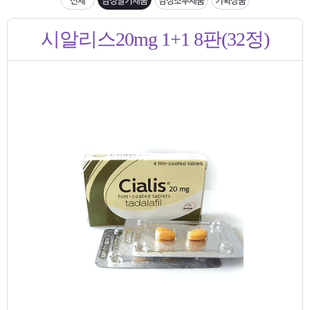
은?
구
꼴
섹
입금확인이 안되는 상황을 대비해 꼭 입금후 고객센터 연락바랍니다.
시알리스20mg 1+1 8판(32정)
매
사
스
고
[2026구정 연휴]설 연휴 배송 및 휴무 안내
노
객
마
하
센
이
주
우
터
페
문
이
조
지
회