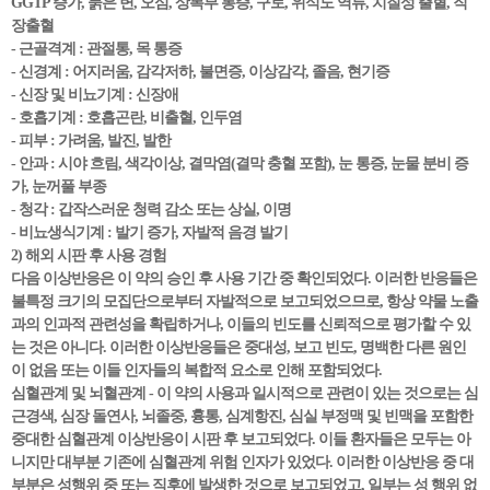
GGTP 증가, 묽은 변, 오심, 상복부 통증, 구토, 위식도 역류, 치질성 출혈, 직
장출혈
- 근골격계 : 관절통, 목 통증
- 신경계 : 어지러움, 감각저하, 불면증, 이상감각, 졸음, 현기증
- 신장 및 비뇨기계 : 신장애
- 호흡기계 : 호흡곤란, 비출혈, 인두염
- 피부 : 가려움, 발진, 발한
- 안과 : 시야 흐림, 색각이상, 결막염(결막 충혈 포함), 눈 통증, 눈물 분비 증
가, 눈꺼풀 부종
- 청각 : 갑작스러운 청력 감소 또는 상실, 이명
- 비뇨생식기계 : 발기 증가, 자발적 음경 발기
2) 해외 시판 후 사용 경험
다음 이상반응은 이 약의 승인 후 사용 기간 중 확인되었다. 이러한 반응들은
불특정 크기의 모집단으로부터 자발적으로 보고되었으므로, 항상 약물 노출
과의 인과적 관련성을 확립하거나, 이들의 빈도를 신뢰적으로 평가할 수 있
는 것은 아니다. 이러한 이상반응들은 중대성, 보고 빈도, 명백한 다른 원인
이 없음 또는 이들 인자들의 복합적 요소로 인해 포함되었다.
심혈관계 및 뇌혈관계 - 이 약의 사용과 일시적으로 관련이 있는 것으로는 심
근경색, 심장 돌연사, 뇌졸중, 흉통, 심계항진, 심실 부정맥 및 빈맥을 포함한
중대한 심혈관계 이상반응이 시판 후 보고되었다. 이들 환자들은 모두는 아
니지만 대부분 기존에 심혈관계 위험 인자가 있었다. 이러한 이상반응 중 대
부분은 성행위 중 또는 직후에 발생한 것으로 보고되었고, 일부는 성 행위 없