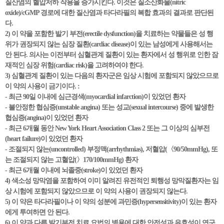
질산염의 혈압저하 작용을 증가시킨다. 이것은 질소산화물(nitric
oxide)/cGMP 경로에 대한 질산염과 타다라필의 복합 효과의 결과로 판단된
다.
2) 이 약을 포함한 발기 부전(erectile dysfunction)을 치료하는 약물들은 성 행
위가 권장되지 않는 심장 질환(cardiac disease)이 있는 남성에게 사용해서는
안 된다. 의사는 이전부터 심혈관계 질환이 있는 환자에서 성 행위로 인한 잠
재적인 심장 위험(cardiac risk)을 고려하여야 한다.
3) 심혈관계 질환이 있는 다음의 환자군은 임상 시험에 포함되지 않았으므로
이 약의 사용이 금기이다. :
- 최근 90일 이내에 심근경색(myocardial infarction)이 있었던 환자
- 불안정한 협심증(unstable angina) 또는 성교(sexual intercourse) 중에 발생한
협심증(angina)이 있었던 환자
- 최근 6개월 동안 New York Heart Association Class 2 또는 그 이상의 심부전
(heart failure)이 있었던 환자
- 조절되지 않는(uncontrolled) 부정맥(arrhythmias), 저혈압(〈90/50mmHg), 또
는 조절되지 않는 고혈압(〉170/100mmHg) 환자
- 최근 6개월 이내에 뇌졸중(stroke)이 있었던 환자
4) 색소성 망막염을 포함하여 이미 알려진 유전적인 퇴행성 망막질환자는 임
상 시험에 포함되지 않았으므로 이 약의 사용이 권장되지 않는다.
5) 이 약은 타다라필이나 이 약의 성분에 과민증(hypersensitivity)이 있는 환자
에게 투여하면 안 된다.
6) 이 약과 다른 발기부전 치료 요법의 병용에 대한 안전성과 유효성이 연구