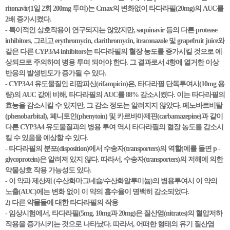
ritonavir(1일 2회 200mg 투여)는 Cmax의 변화없이 타다라필(20mg)의 AUC를
2배 증가시켰다.
- 특이적인 상호작용이 연구되지는 않았지만, saquinavir 등의 다른 protease
inhibitors, 그리고 erythromycin, clarithromycin, itraconazole 및 grapefruit juice와
같은 다른 CYP3A4 inhibitors는 타다라필의 혈장 농도를 증가시킬 것으로 예
상되므로 주의하여 병용 투여 되어야 한다. 그 결과로서 4항에 열거한 이상
반응의 발생빈도가 증가될 수 있다.
- CYP3A4 유도물질인 리팜피신(rifampicin)은, 타다라필 단독투여시(10mg 용
량)의 AUC 값에 비해, 타다라필의 AUC를 88% 감소시켰다. 이는 타다라필의
효능을 감소시킬 수 있지만, 그 감소 정도는 알려지지 않았다. 페노바르비탈
(phenobarbital), 페니토인(phenytoin) 및 카르바마제핀(carbamazepine)과 같이
다른 CYP3A4 유도물질과의 병용 투여 역시 타다라필의 혈장 농도를 감소시
킬 수 있음을 예상할 수 있다.
- 타다라필의 분포(disposition)에서 수송자(transporters)의 역할(예를 들면 p -
glycoprotein)은 알려져 있지 않다. 따라서, 수송자(transporters)의 저해에 의한
약물상호 작용 가능성도 있다.
- 이 약과 제산제 (수산화마그네슘/수산화알루미늄)의 병용투여시 이 약의
노출(AUC)에는 변화 없이 이 약의 흡수율이 명백히 감소되었다.
2) 다른 약물들에 대한 타다라필의 작용
- 임상시험에서, 타다라필(5mg, 10mg과 20mg)은 질산염(nitrates)의 혈압저하
작용을 증가시키는 것으로 나타났다. 따라서, 어떠한 형태의 유기 질산염