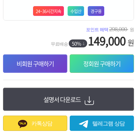
24~36시간지속
수입산
경구용
298,000
포인트 해택
원
149,000
원
50%
무료배송
비회원 구매하기
정회원 구매하기
설명서 다운로드
카톡상담
텔레그램 상담