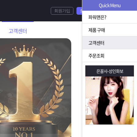
Quick Menu
회원가입
로그인
파워맨은?
제품 구매
고객센터
고객센터
주문조회
은꼴사-성인화보
은꼴사-성인화보