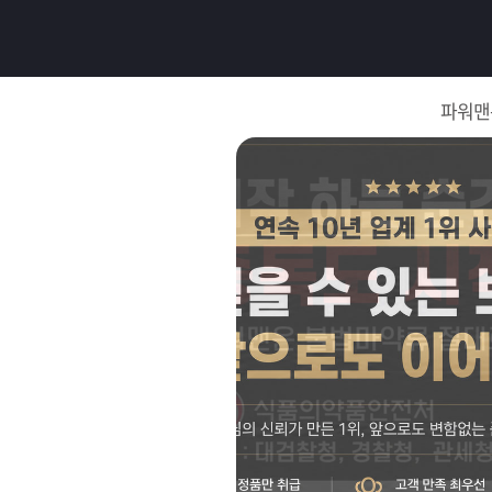
로
그
파워맨
인
로
그
인
이
회
필
원
가
요
입
Q&A
합
파
니
워
제
다.
맨
품
은