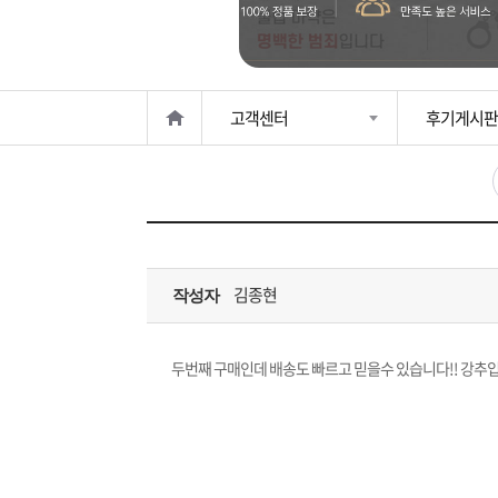
은?
구
꼴
섹
매
사
스
고
고객센터
후기게시판
노
객
마
하
센
이
주
우
터
페
문
김종현
작성자
이
조
지
회
두번째 구매인데 배송도 빠르고 믿을수 있습니다!! 강추