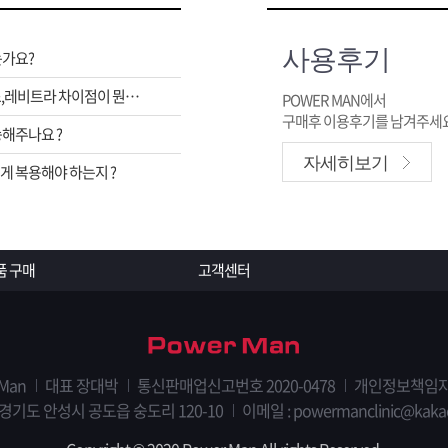
사용후기
는가요?
비아그라,시알리스,레비트라 차이점이 뭔가요 ?
POWER MAN에서
구매후 이용후기를 남겨주세요
해주나요 ?
자세히보기
 복용해야 하는지 ?
품 구매
고객센터
 Man
대표 장대박
통신판매업신고번호 2020-0478
개인정보책임자
 경기도 안성시 공도읍 숭도리 120-10
이메일 : powermanclinic@kaka