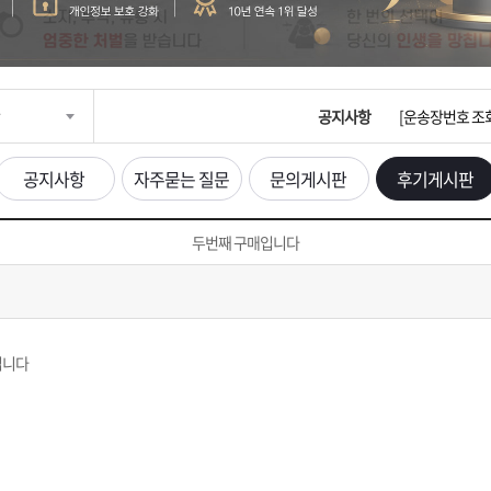
입금확인이 안되
[2026구정 연휴
공지사항
[운송장번호 조
[ios앱 오픈]
공지사항
자주묻는 질문
문의게시판
후기게시판
[무인택배함 이용
두번째 구매입니다
입금확인이 안되
[2026구정 연휴
입니다