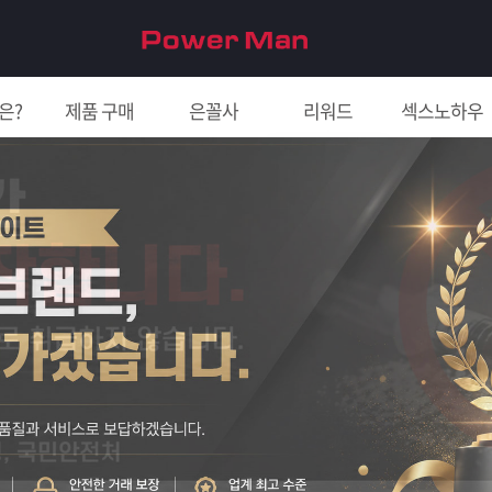
은?
제품 구매
은꼴사
리워드
섹스노하우
친구 초대하면 5천원!