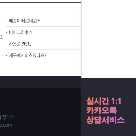
배송이 빠르네요 ^
비아그라후기
.
사은품 관련..
재구매서비스있나요?
 장대박
o.com