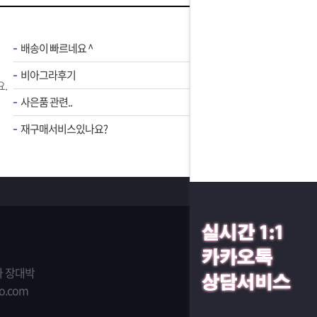
배송이 빠르네요 ^
비아그라후기
.
사은품 관련..
재구매서비스있나요?
 장대박
o.com