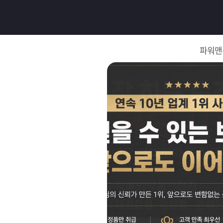
로
그
파워맨
인
로
그
인
이
회
필
원
가
요
입
Q&A
합
파
니
워
제
다.
맨
품
은