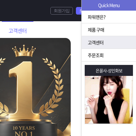
Quick Menu
회원가입
로그인
파워맨은?
제품 구매
고객센터
고객센터
주문조회
은꼴사-성인화보
은꼴사-성인화보