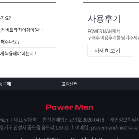
사용후기
는가요?
비아그라,시알리스,레비트라 차이점이 뭔가요 ?
POWER MAN에서
구매후 이용후기를 남겨주세요
해주나요 ?
자세히보기
 복용해야 하는지 ?
품 구매
고객센터
 Man
대표 장대박
통신판매업신고번호 2020-0478
개인정보책임자
 경기도 안성시 공도읍 숭도리 120-10
이메일 : powermanclinic@kaka