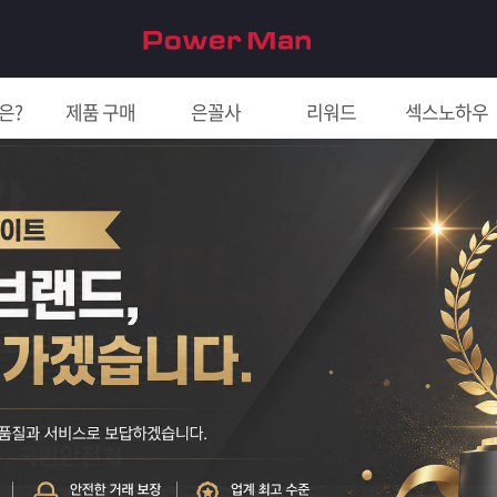
은?
제품 구매
은꼴사
리워드
섹스노하우
친구 초대하면 5천원!