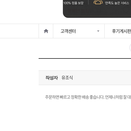
은?
구
꼴
섹
매
사
스
고
고객센터
후기게시판
노
객
마
하
센
이
주
우
터
페
문
유조식
작성자
이
조
지
회
주문하면 빠르고 정확한 배송 좋습니다. 언제나처럼 잘 