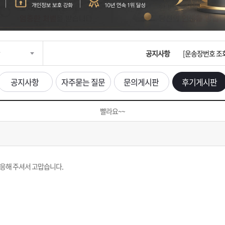
입금확인이 안되
[2026구정 연휴
공지사항
[운송장번호 조
[ios앱 오픈]
공지사항
자주묻는 질문
문의게시판
후기게시판
[무인택배함 이용
빨라요~~
입금확인이 안되
[2026구정 연휴
대응해 주셔서 고맙습니다.