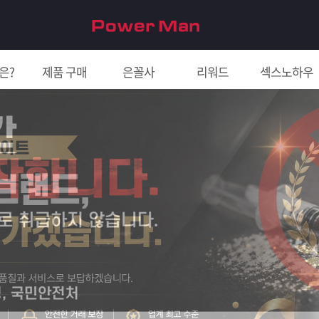
은?
제품 구매
은꼴사
리워드
섹스노하우
친구 초대하면 5천원!