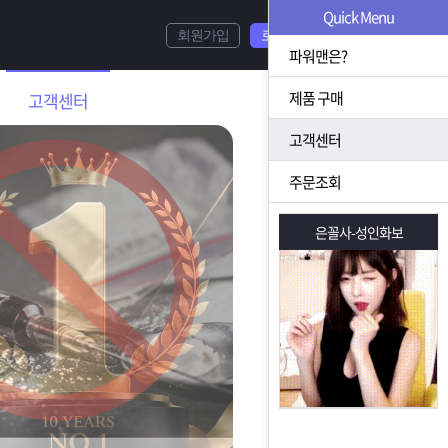
Quick Menu
회원가입
로그인
파워맨은?
제품 구매
고객센터
고객센터
주문조회
은꼴사-성인화보
은꼴사-성인화보