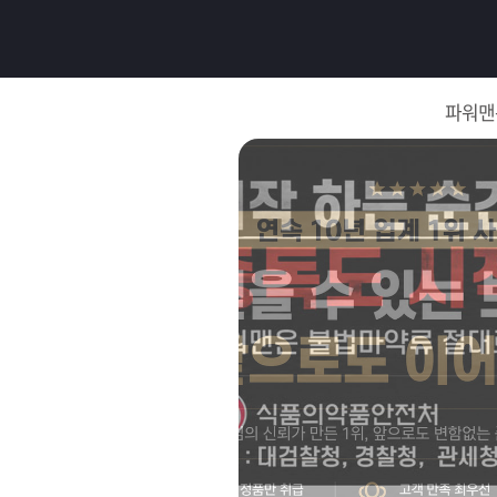
로
그
파워맨
인
로
그
인
이
회
필
원
가
요
입
Q&A
합
파
니
워
제
다.
맨
품
은