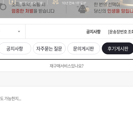
입금확인이 안되
[2026구정 연휴
공지사항
[운송장번호 조
[ios앱 오픈]
공지사항
자주묻는 질문
문의게시판
후기게시판
[무인택배함 이용
재구매서비스있나요?
입금확인이 안되
[2026구정 연휴
 가능한지...