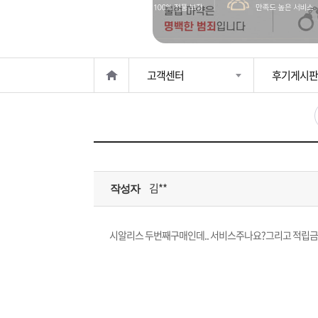
은?
구
꼴
섹
매
사
스
고
고객센터
후기게시판
노
객
마
하
센
이
주
우
터
페
문
김**
작성자
이
조
지
회
시알리스 두번째구매인데.. 서비스주나요?그리고 적립금도