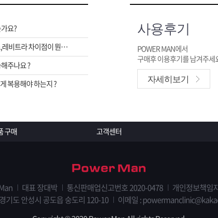
사용후기
는가요?
비아그라,시알리스,레비트라 차이점이 뭔가요 ?
POWER MAN에서
구매후 이용후기를 남겨주세요
해주나요 ?
자세히보기
 복용해야 하는지 ?
품 구매
고객센터
 Man
대표 장대박
통신판매업신고번호 2020-0478
개인정보책임자
 경기도 안성시 공도읍 숭도리 120-10
이메일 : powermanclinic@kaka