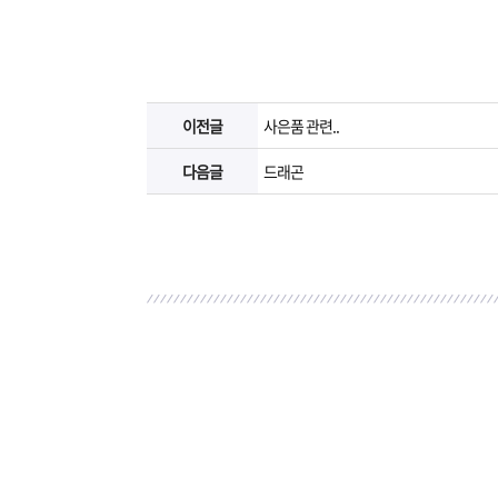
이전글
사은품 관련..
다음글
드래곤