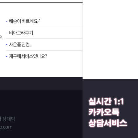
배송이 빠르네요 ^
비아그라후기
.
사은품 관련..
재구매서비스있나요?
 장대박
o.com