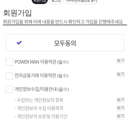
은?
구
꼴
섹
회원가입
[무인택배함 이용 안내] 집 밖에 주소로 택배 받기
매
사
스
고
회원가입을 위해 아래 내용을
반드시 확인하고 가입을 진행해주세요
입금확인이 안되는 상황을 대비해 꼭 입금후 고객센터 연락바랍니다.
노
객
마
모두동의
[2026구정 연휴]설 연휴 배송 및 휴무 안내
하
센
이
주
보기
POWER MAN 이용약관
(필수)
우
터
페
문
보기
전자금융거래 이용약관
(필수)
이
조
개인정보수집/이용안내
(필수)
지
회
- 수집하는 개인정보의 항목
보기
- 개인정보의 수집 이용목적
보기
- 개인정보의 보유및 이용기간
보기