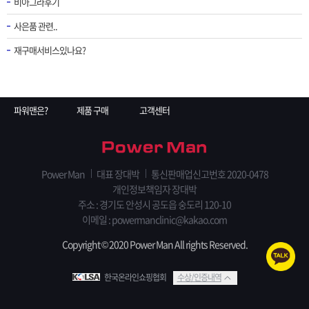
비아그라후기
사은품 관련..
재구매서비스있나요?
파워맨은?
제품 구매
고객센터
Power Man
대표 장대박
통신판매업신고번호 2020-0478
개인정보책임자 장대박
주소 : 경기도 안성시 공도읍 숭도리 120-10
이메일 : powermanclinic@kakao.com
Copyright © 2020 Power Man All rights Reserved.
한국온라인쇼핑협회
수상/인증내역