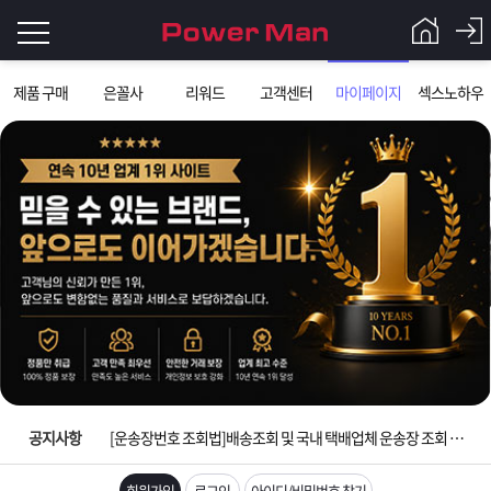
로
제품 구매
은꼴사
리워드
고객센터
마이페이지
섹스노하우
그
로
그
인
인
회
이
원
가
필
입
Q&A
요
파
입금확인이 안되는 상황을 대비해 꼭 입금후 고객센터 연락바랍니다.
합
워
제
[2026구정 연휴]설 연휴 배송 및 휴무 안내
니
맨
품
은
다.
공지사항
[운송장번호 조회법]배송조회 및 국내 택배업체 운송장 조회 하는법
[ios앱 오픈]아이폰 고객 앱설치 가능합니다.
회원가입
로그인
아이디/비밀번호 찾기