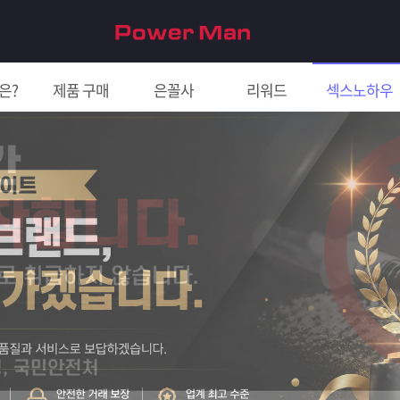
은?
제품 구매
은꼴사
리워드
섹스노하우
친구 초대하면 5천원!