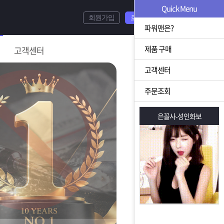
Quick Menu
회원가입
로그인
파워맨은?
제품 구매
고객센터
고객센터
주문조회
은꼴사-성인화보
은꼴사-성인화보