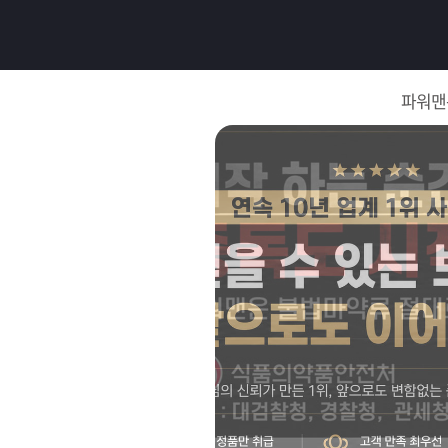
로
그
파워맨
인
로
그
인
이
회
필
원
가
요
입
Q&A
합
파
니
워
제
다.
맨
품
은