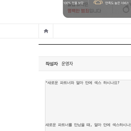
은?
구
꼴
섹
매
사
스
고
노
객
마
하
센
이
주
운영자
우
터
페
문
작성자
이
조
"새로운 파트너와 얼마 만에 섹스 하시나요?  

지
회
새로운 파트너를 만났을 때, 얼마 만에 섹스하시나요