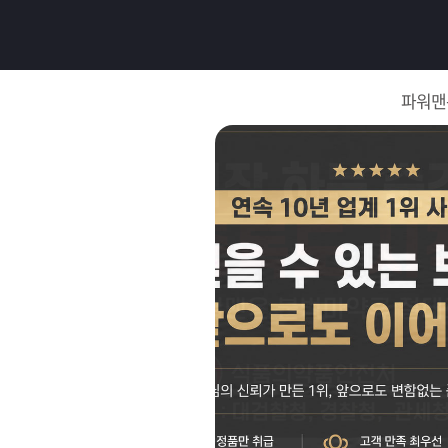
로
그
파워맨
인
로
그
인
이
회
필
원
가
요
입
Q&A
합
파
니
워
제
다.
맨
품
은