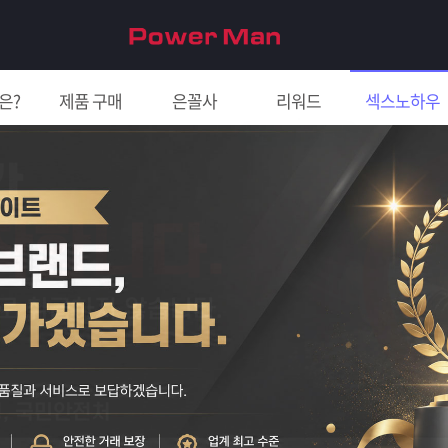
은?
제품 구매
은꼴사
리워드
섹스노하우
친구 초대하면 5천원!