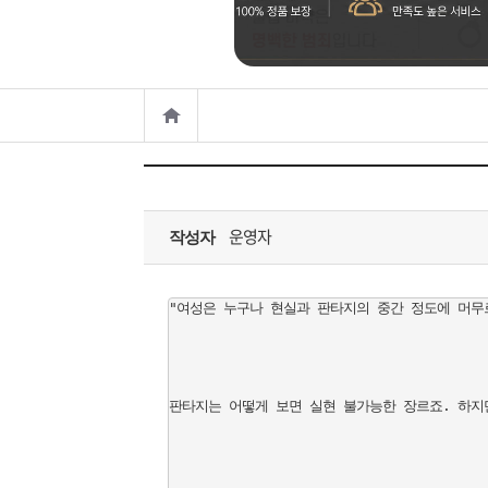
은?
구
꼴
섹
매
사
스
고
노
객
마
하
센
이
주
운영자
우
터
페
문
작성자
이
조
"여성은 누구나 현실과 판타지의 중간 정도에 머무
지
회
판타지는 어떻게 보면 실현 불가능한 장르죠. 하지