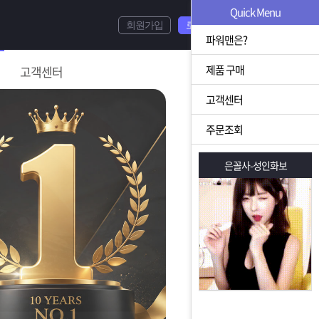
Quick Menu
회원가입
로그인
파워맨은?
제품 구매
고객센터
고객센터
주문조회
은꼴사-성인화보
은꼴사-성인화보