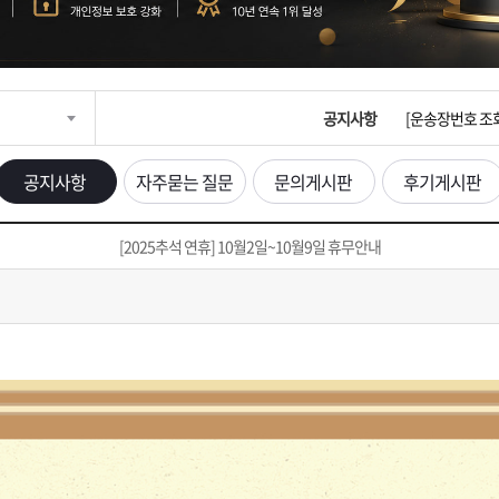
입금확인이 안되
[2026구정 연휴
공지사항
[운송장번호 조
[ios앱 오픈]
공지사항
자주묻는 질문
문의게시판
후기게시판
[무인택배함 이용
[2025추석 연휴] 10월2일~10월9일 휴무안내
입금확인이 안되
[2026구정 연휴