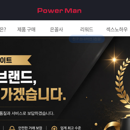
은?
제품 구매
은꼴사
리워드
섹스노하우
친구 초대하면 5천원!