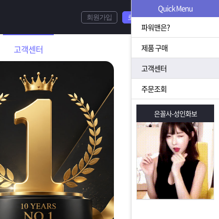
Quick Menu
회원가입
로그인
파워맨은?
제품 구매
고객센터
고객센터
주문조회
은꼴사-성인화보
은꼴사-성인화보