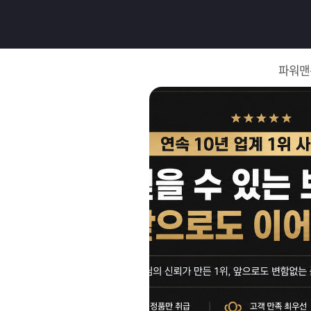
로
그
파워맨
인
로
그
인
이
회
필
원
가
요
입
Q&A
합
파
니
워
제
다.
맨
품
은