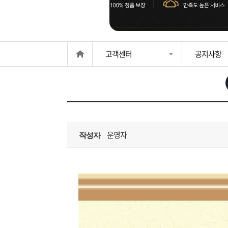
은?
구
꼴
섹
매
사
스
고
고객센터
공지사항
노
객
마
하
센
이
주
우
터
페
문
운영자
작성자
이
조
지
회