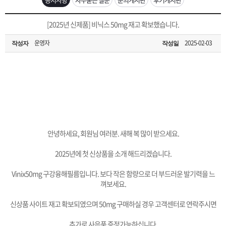
은?
구
꼴
섹
[무인택배함 이용 안내] 집 밖에 주소로 택배 받기
[2025년 신제품] 비닉스 50mg 재고 확보했습니다.
매
사
스
고
운영자
2025-02-03
작성자
작성일
입금확인이 안되는 상황을 대비해 꼭 입금후 고객센터 연락바랍니다.
노
객
마
[2026구정 연휴]설 연휴 배송 및 휴무 안내
하
센
이
주
우
터
페
문
안녕하세요, 회원님 여러분. 새해 복 많이 받으세요.
이
조
2025년에 첫 신상품을 소개 해드리겠습니다.
지
회
Vinix50mg 구강융해필름입니다. 보다 작은 함량으로 더 부드러운 발기력을 느
껴보세요.
신상품 사이트 재고 확보되였으며 50mg 구매하실 경우 고객센터로 연락주시면
추가로 사은품 증정가능하십니다.