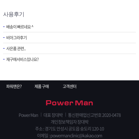
사용후기
배송이 빠르네요 ^
비아그라후기
사은품 관련..
재구매서비스있나요?
파워맨은?
제품 구매
고객센터
Power Man
대표 장대박
통신판매업신고번호 2020-0478
개인정보책임자 장대박
주소 : 경기도 안성시 공도읍 숭도리 120-10
이메일 : powermanclinic@kakao.com