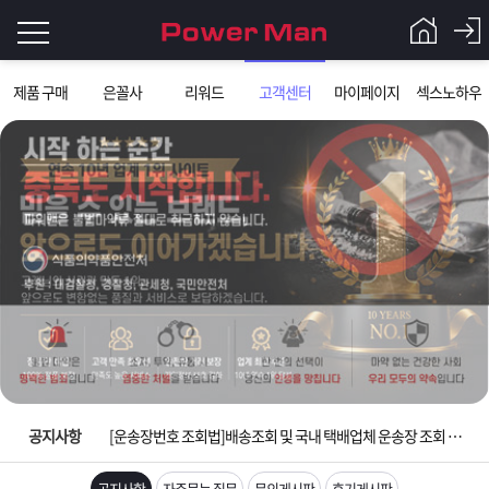
로
제품 구매
은꼴사
리워드
고객센터
마이페이지
섹스노하우
그
로
그
인
인
회
이
원
가
필
입
Q&A
요
파
입금확인이 안되는 상황을 대비해 꼭 입금후 고객센터 연락바랍니다.
합
워
제
[2026구정 연휴]설 연휴 배송 및 휴무 안내
니
맨
품
은
다.
공지사항
[운송장번호 조회법]배송조회 및 국내 택배업체 운송장 조회 하는법
[ios앱 오픈]아이폰 고객 앱설치 가능합니다.
공지사항
자주묻는 질문
문의게시판
후기게시판