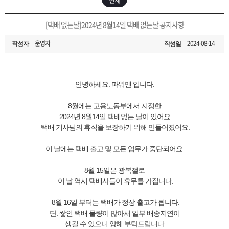
은?
구
꼴
섹
[무인택배함 이용 안내] 집 밖에 주소로 택배 받기
[택배 없는날]2024년 8월14일 택배 없는날 공지사항
매
사
스
고
운영자
2024-08-14
작성자
작성일
입금확인이 안되는 상황을 대비해 꼭 입금후 고객센터 연락바랍니다.
노
객
마
[2026구정 연휴]설 연휴 배송 및 휴무 안내
하
센
이
주
안녕하세요. 파워맨 입니다.
8월에는 고용노동부에서 지정한
우
터
페
문
2024년 8월14일 택배없는 날이 있어요.
택배 기사님의 휴식을 보장하기 위해 만들어졌어요.
이
조
이 날에는 택배 출고 및 모든 업무가 중단되어요..
지
회
8월 15일은 광복절로
이 날 역시 택배사들이 휴무를 가집니다.
8월 16일 부터는 택배가 정상 출고가 됩니다.
단. 쌓인 택배 물량이 많아서 일부 배송지연이
생길 수 있으니 양해 부탁드립니다.