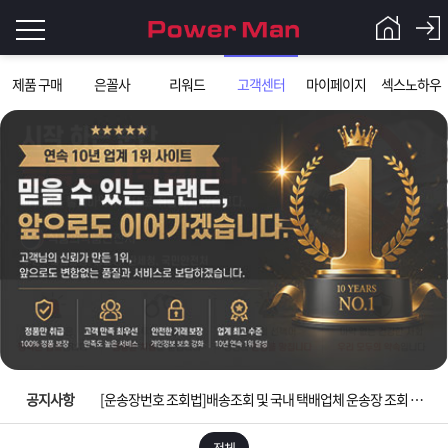
로
제품 구매
은꼴사
리워드
고객센터
마이페이지
섹스노하우
그
로
그
인
인
회
이
원
가
필
입
Q&A
요
파
입금확인이 안되는 상황을 대비해 꼭 입금후 고객센터 연락바랍니다.
합
워
제
[2026구정 연휴]설 연휴 배송 및 휴무 안내
니
맨
품
은
다.
공지사항
[운송장번호 조회법]배송조회 및 국내 택배업체 운송장 조회 하는법
[ios앱 오픈]아이폰 고객 앱설치 가능합니다.
전체