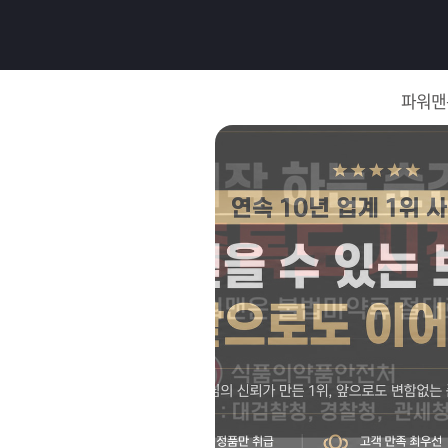
로
그
파워맨
인
로
그
인
이
회
필
원
가
요
입
Q&A
합
파
니
워
제
다.
맨
품
은