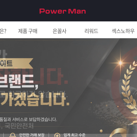
은?
제품 구매
은꼴사
리워드
섹스노하우
친구 초대하면 5천원!