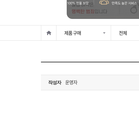
은?
구
꼴
섹
매
사
스
고
제품 구매
전체
노
객
마
하
센
이
주
우
터
페
문
운영자
작성자
이
조
지
회