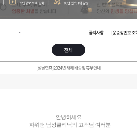
입금확인이 안되
[2026구정 연휴
공지사항
[운송장번호 조
[ios앱 오픈]
전체
[무인택배함 이용
[설날연휴]2024년 새해 배송및 휴무안내
입금확인이 안되
[2026구정 연휴
안녕하세요
파워맨 남성클리닉의 고객님 여러분