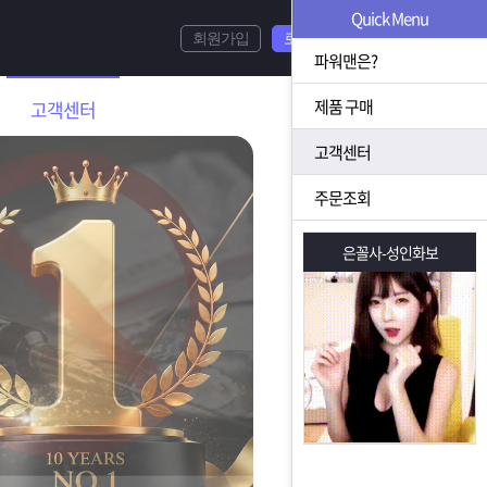
Quick Menu
회원가입
로그인
파워맨은?
제품 구매
고객센터
고객센터
주문조회
은꼴사-성인화보
은꼴사-성인화보