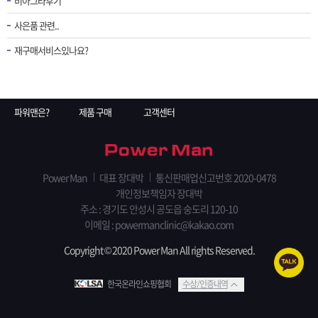
비아그라후기
사은품 관련..
재구매서비스있나요?
파워맨은?
제품 구매
고객센터
Power Man
대표 장대박
통신판매업신고번호 2020-0478
개인정보책임자 장대박
주소 : 경기도 안성시 공도읍 숭도리 120-10
이메일 : powermanclinic@kakao.com
Copyright © 2020 Power Man All rights Reserved.
한국온라인쇼핑협회
수상/인증내역