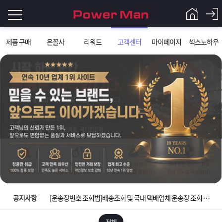
로
제품 구매
은꼴사
리워드
고객센터
마이페이지
섹스노하우
그
로
그
인
인
회
이
원
가
필
입
Q&A
요
파
입금확인이 안되는 상황을 대비해 꼭 입금후 고객센터 연락바랍니다.
합
워
제
[2026구정 연휴]설 연휴 배송 및 휴무 안내
니
맨
품
은
다.
공지사항
[운송장번호 조회법]배송조회 및 국내 택배업체 운송장 조회 하는법
[ios앱 오픈]아이폰 고객 앱설치 가능합니다.
전체