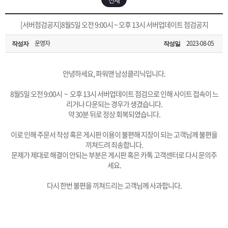
은?
구
꼴
섹
[무인택배함 이용 안내] 집 밖에 주소로 택배 받기
[서버점검공지]8월5일 오전 9:00시 ~ 오후 13시 서버업데이트 점검공지
매
사
스
고
운영자
2023-08-05
작성자
작성일
입금확인이 안되는 상황을 대비해 꼭 입금후 고객센터 연락바랍니다.
노
객
마
[2026구정 연휴]설 연휴 배송 및 휴무 안내
안녕하세요, 파워맨 남성클리닉입니다.
하
센
이
주
8월5일 오전 9:00시 ~ 오후 13시 서버업데이트 점검으로 인해 사이트 접속이 느
리거나 다운되는 경우가 생겼습니다.
우
터
페
문
약 30분 뒤로 정상 회복되였습니다.
이로 인해 주문서 작성 혹은 게시판 이용이 불편해 지장이 되는 고객님께 불편을
이
조
끼쳐드려 죄송합니다.
문제가 제대로 해결이 안되는 부분은 게시판 혹은 카톡 고객센터로 다시 문의주
세요.
지
회
다시 한번 불편을 끼쳐드리는 고객님께 사과합니다.