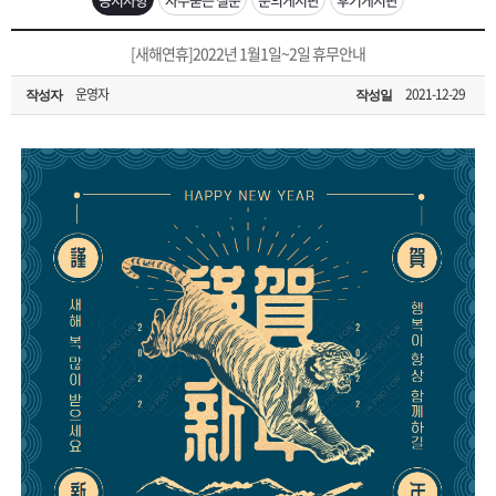
은?
구
꼴
섹
[무인택배함 이용 안내] 집 밖에 주소로 택배 받기
[새해연휴]2022년 1월1일~2일 휴무안내
매
사
스
고
운영자
2021-12-29
작성자
작성일
입금확인이 안되는 상황을 대비해 꼭 입금후 고객센터 연락바랍니다.
노
객
마
[2026구정 연휴]설 연휴 배송 및 휴무 안내
하
센
이
주
우
터
페
문
이
조
지
회