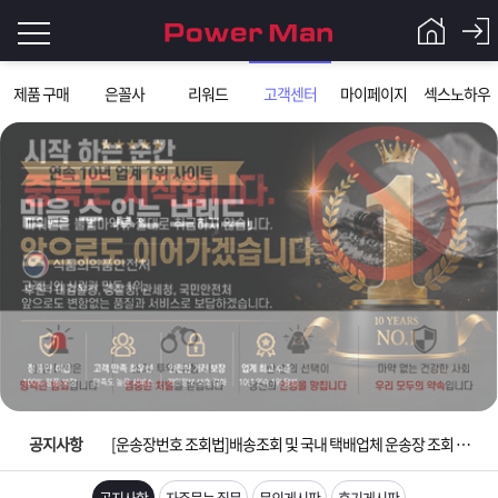
로
제품 구매
은꼴사
리워드
고객센터
마이페이지
섹스노하우
그
로
그
인
인
회
이
원
가
필
입
Q&A
요
파
입금확인이 안되는 상황을 대비해 꼭 입금후 고객센터 연락바랍니다.
합
워
제
[2026구정 연휴]설 연휴 배송 및 휴무 안내
니
맨
품
은
다.
공지사항
[운송장번호 조회법]배송조회 및 국내 택배업체 운송장 조회 하는법
[ios앱 오픈]아이폰 고객 앱설치 가능합니다.
공지사항
자주묻는 질문
문의게시판
후기게시판