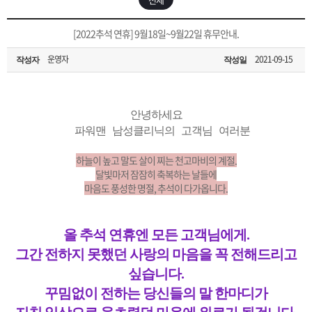
은?
구
꼴
섹
[무인택배함 이용 안내] 집 밖에 주소로 택배 받기
[2022추석 연휴] 9월18일~9월22일 휴무안내.
매
사
스
고
운영자
2021-09-15
작성자
작성일
입금확인이 안되는 상황을 대비해 꼭 입금후 고객센터 연락바랍니다.
노
객
마
[2026구정 연휴]설 연휴 배송 및 휴무 안내
하
센
이
주
안녕하세요
파워맨 남성클리닉의 고객님 여러분
우
터
페
문
하늘이 높고 말도 살이 찌는 천고마비의 계절.
달빛마저 잠잠히 축복하는 날들에
마음도 풍성한 명절, 추석이 다가옵니다.
이
조
지
회
올 추석 연휴엔 모든 고객님에게.
그간 전하지 못했던 사랑의 마음을 꼭 전해드리고
싶습니다.
꾸밈없이 전하는 당신들의 말 한마디가