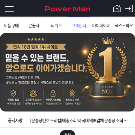
로
제품 구매
은꼴사
리워드
고객센터
마이페이지
섹스노하우
그
로
그
인
인
회
이
원
가
필
입
Q&A
요
파
입금확인이 안되는 상황을 대비해 꼭 입금후 고객센터 연락바랍니다.
합
워
제
[2026구정 연휴]설 연휴 배송 및 휴무 안내
니
맨
품
은
다.
공지사항
[운송장번호 조회법]배송조회 및 국내 택배업체 운송장 조회 하는법
[ios앱 오픈]아이폰 고객 앱설치 가능합니다.
전체