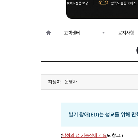
은?
구
꼴
섹
매
사
스
고
고객센터
공지사항
노
객
마
하
센
이
주
우
터
페
문
운영자
작성자
이
조
지
회