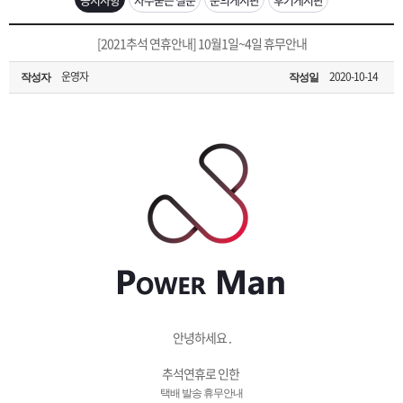
은?
구
꼴
섹
[무인택배함 이용 안내] 집 밖에 주소로 택배 받기
[2021추석 연휴안내] 10월1일~4일 휴무안내
매
사
스
고
운영자
2020-10-14
작성자
작성일
입금확인이 안되는 상황을 대비해 꼭 입금후 고객센터 연락바랍니다.
노
객
마
[2026구정 연휴]설 연휴 배송 및 휴무 안내
하
센
이
주
우
터
페
문
이
조
지
회
안녕하세요 .
추석연휴로 인한
택배 발송 휴무안내