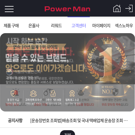
로
제품 구매
은꼴사
리워드
고객센터
마이페이지
섹스노하우
그
로
그
인
인
회
이
원
가
필
입
Q&A
요
파
입금확인이 안되는 상황을 대비해 꼭 입금후 고객센터 연락바랍니다.
합
워
제
[2026구정 연휴]설 연휴 배송 및 휴무 안내
니
맨
품
은
다.
공지사항
[운송장번호 조회법]배송조회 및 국내 택배업체 운송장 조회 하는법
[ios앱 오픈]아이폰 고객 앱설치 가능합니다.
전체