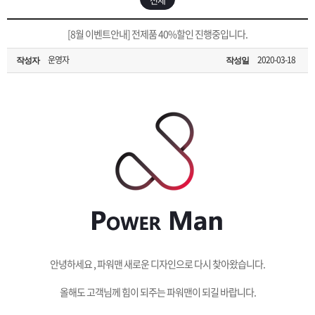
은?
구
꼴
섹
[무인택배함 이용 안내] 집 밖에 주소로 택배 받기
[8월 이벤트안내] 전제품 40%할인 진행중입니다.
매
사
스
고
운영자
2020-03-18
작성자
작성일
입금확인이 안되는 상황을 대비해 꼭 입금후 고객센터 연락바랍니다.
노
객
마
[2026구정 연휴]설 연휴 배송 및 휴무 안내
하
센
이
주
우
터
페
문
이
조
지
회
안녕하세요 , 파워맨 새로운 디자인으로 다시 찾아왔습니다.
올해도 고객님께 힘이 되주는 파워맨이 되길 바랍니다.