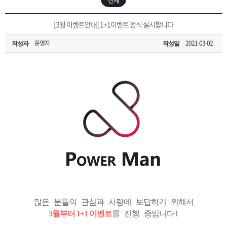
은?
구
꼴
섹
[무인택배함 이용 안내] 집 밖에 주소로 택배 받기
[3월 이벤트안내] 1+1이벤트 정식 실시합니다
매
사
스
고
운영자
2021-03-02
작성자
작성일
입금확인이 안되는 상황을 대비해 꼭 입금후 고객센터 연락바랍니다.
노
객
마
[2026구정 연휴]설 연휴 배송 및 휴무 안내
하
센
이
주
우
터
페
문
이
조
지
회
많은 분들의 관심과 사랑에 보답하기 위해서
3월부터 1+1 이벤트
를 진행 중입니다!