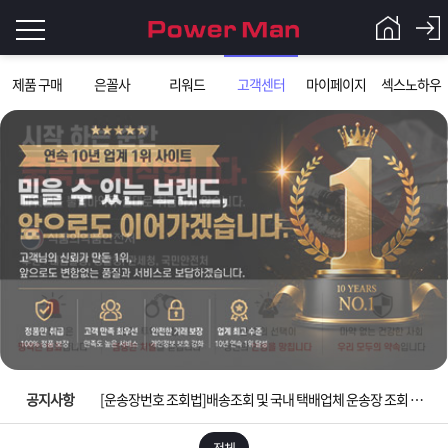
로
제품 구매
은꼴사
리워드
고객센터
마이페이지
섹스노하우
그
로
그
인
인
회
이
원
가
필
입
Q&A
요
파
입금확인이 안되는 상황을 대비해 꼭 입금후 고객센터 연락바랍니다.
합
워
제
[2026구정 연휴]설 연휴 배송 및 휴무 안내
니
맨
품
은
다.
공지사항
[운송장번호 조회법]배송조회 및 국내 택배업체 운송장 조회 하는법
[ios앱 오픈]아이폰 고객 앱설치 가능합니다.
전체